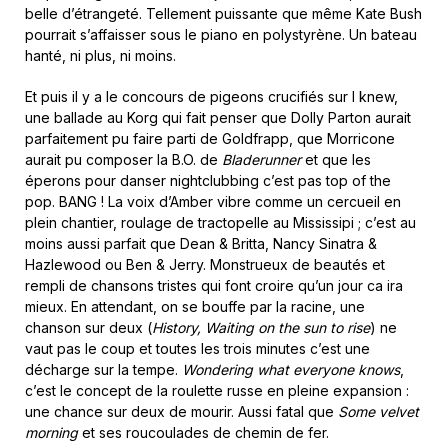
belle d’étrangeté. Tellement puissante que même Kate Bush
pourrait s’affaisser sous le piano en polystyrène. Un bateau
hanté, ni plus, ni moins.
Et puis il y a le concours de pigeons crucifiés sur I knew,
une ballade au Korg qui fait penser que Dolly Parton aurait
parfaitement pu faire parti de Goldfrapp, que Morricone
aurait pu composer la B.O. de
Bladerunner
et que les
éperons pour danser nightclubbing c’est pas top of the
pop. BANG ! La voix d’Amber vibre comme un cercueil en
plein chantier, roulage de tractopelle au Mississipi ; c’est au
moins aussi parfait que Dean & Britta, Nancy Sinatra &
Hazlewood ou Ben & Jerry. Monstrueux de beautés et
rempli de chansons tristes qui font croire qu’un jour ca ira
mieux. En attendant, on se bouffe par la racine, une
chanson sur deux (
History, Waiting on the sun to rise
) ne
vaut pas le coup et toutes les trois minutes c’est une
décharge sur la tempe.
Wondering what everyone knows
,
c’est le concept de la roulette russe en pleine expansion :
une chance sur deux de mourir. Aussi fatal que
Some velvet
morning
et ses roucoulades de chemin de fer.