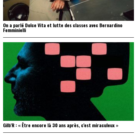
On a parlé Dolce Vita et lutte des classes avec Bernardino
Femminielli
Gilb’R : « Être encore là 30 ans après, c’est miraculeux »