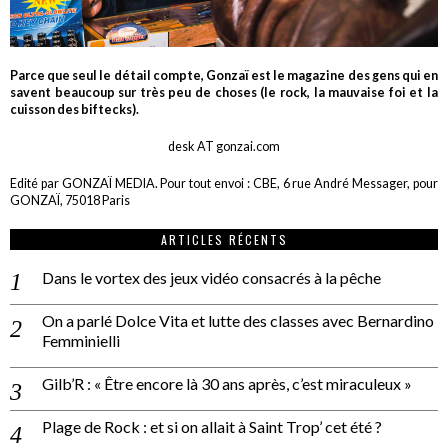
Parce que seul le détail compte, Gonzaï est le magazine des gens qui en
savent beaucoup sur très peu de choses (le rock, la mauvaise foi et la
cuisson des biftecks).
desk AT gonzai.com
Edité par GONZAÏ MEDIA. Pour tout envoi : CBE, 6 rue André Messager, pour
GONZAÏ, 75018 Paris
ARTICLES RÉCENTS
Dans le vortex des jeux vidéo consacrés à la pêche
On a parlé Dolce Vita et lutte des classes avec Bernardino
Femminielli
Gilb’R : « Être encore là 30 ans après, c’est miraculeux »
Plage de Rock : et si on allait à Saint Trop’ cet été ?