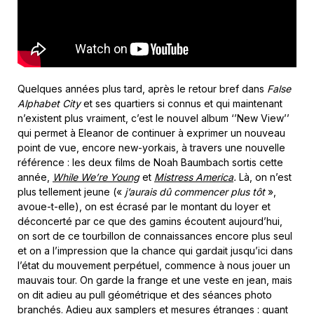
Quelques années plus tard, après le retour bref dans
False
Alphabet City
et ses quartiers si connus et qui maintenant
n’existent plus vraiment, c’est le nouvel album ‘’New View’’
qui permet à Eleanor de continuer à exprimer un nouveau
point de vue, encore new-yorkais, à travers une nouvelle
référence : les deux films de Noah Baumbach sortis cette
année,
While We’re Young
et
Mistress America
.
Là, on n’est
plus tellement jeune («
j’aurais dû commencer plus tôt
»,
avoue-t-elle), on est écrasé par le montant du loyer et
déconcerté par ce que des gamins écoutent aujourd’hui,
on sort de ce tourbillon de connaissances encore plus seul
et on a l’impression que la chance qui gardait jusqu’ici dans
l’état du mouvement perpétuel, commence à nous jouer un
mauvais tour. On garde la frange et une veste en jean, mais
on dit adieu au pull géométrique et des séances photo
branchés. Adieu aux samplers et mesures étranges : quant