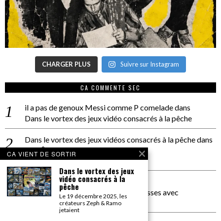
CHARGER PLUS
Suivre sur Instagram
CA COMMENTE SEC
il a pas de genoux Messi comme P comelade
dans
Dans le vortex des jeux vidéo consacrés à la pêche
Dans le vortex des jeux vidéos consacrés à la pêche
dans
PACÔME THIELLEMENT
CA VIENT DE SORTIR
La séance d’Hip Gnose
Dans le vortex des jeux
vidéo consacrés à la
La Patrie
dans
pêche
On a parlé Dolce Vita et lutte des classes avec
Le 19 décembre 2025, les
Bernardino Femminielli
créateurs Zeph & Ramo
jetaient