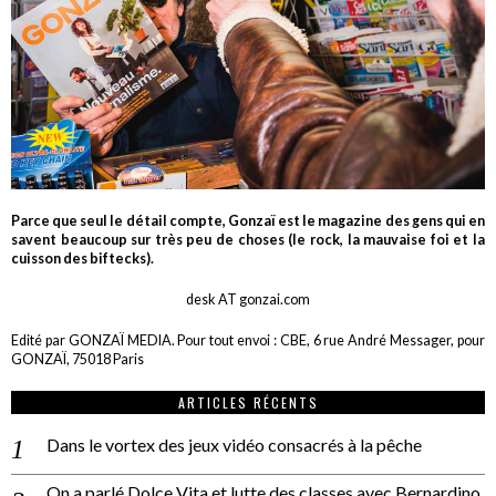
Parce que seul le détail compte, Gonzaï est le magazine des gens qui en
savent beaucoup sur très peu de choses (le rock, la mauvaise foi et la
cuisson des biftecks).
desk AT gonzai.com
Edité par GONZAÏ MEDIA. Pour tout envoi : CBE, 6 rue André Messager, pour
GONZAÏ, 75018 Paris
ARTICLES RÉCENTS
Dans le vortex des jeux vidéo consacrés à la pêche
On a parlé Dolce Vita et lutte des classes avec Bernardino