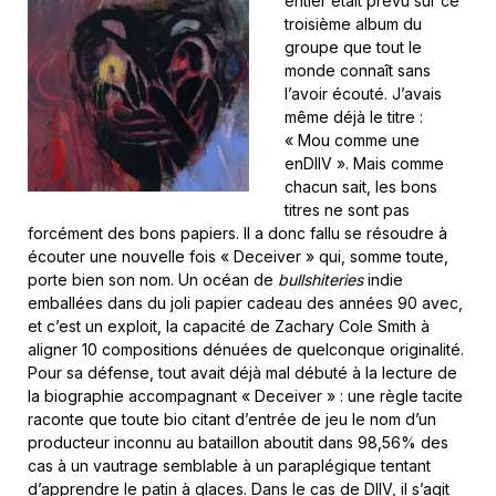
entier était prévu sur ce
troisième album du
groupe que tout le
monde connaît sans
l’avoir écouté. J’avais
même déjà le titre :
« Mou comme une
enDIIV ». Mais comme
chacun sait, les bons
titres ne sont pas
forcément des bons papiers. Il a donc fallu se résoudre à
écouter une nouvelle fois « Deceiver » qui, somme toute,
porte bien son nom. Un océan de
bullshiteries
indie
emballées dans du joli papier cadeau des années 90 avec,
et c’est un exploit, la capacité de Zachary Cole Smith à
aligner 10 compositions dénuées de quelconque originalité.
Pour sa défense, tout avait déjà mal débuté à la lecture de
la biographie accompagnant « Deceiver » : une règle tacite
raconte que toute bio citant d’entrée de jeu le nom d’un
producteur inconnu au bataillon aboutit dans 98,56% des
cas à un vautrage semblable à un paraplégique tentant
d’apprendre le patin à glaces. Dans le cas de DIIV, il s’agit