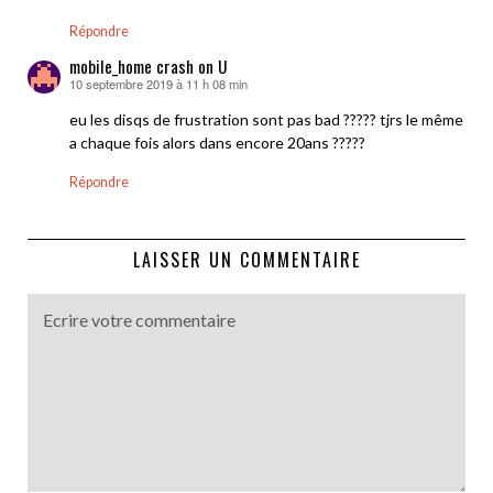
Répondre
mobile_home crash on U
10 septembre 2019 à 11 h 08 min
dit :
eu les disqs de frustration sont pas bad ????? tjrs le même
a chaque fois alors dans encore 20ans ?????
Répondre
LAISSER UN COMMENTAIRE