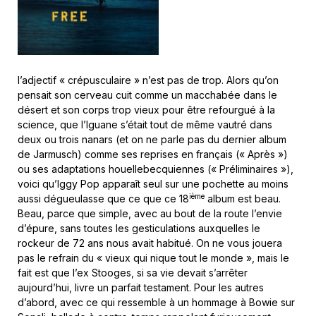
l’adjectif « crépusculaire » n’est pas de trop. Alors qu’on
pensait son cerveau cuit comme un macchabée dans le
désert et son corps trop vieux pour être refourgué à la
science, que l’Iguane s’était tout de même vautré dans
deux ou trois nanars (et on ne parle pas du dernier album
de Jarmusch) comme ses reprises en français (« Après »)
ou ses adaptations houellebecquiennes (« Préliminaires »),
voici qu’Iggy Pop apparaît seul sur une pochette au moins
ième
aussi dégueulasse que ce que ce 18
album est beau.
Beau, parce que simple, avec au bout de la route l’envie
d’épure, sans toutes les gesticulations auxquelles le
rockeur de 72 ans nous avait habitué. On ne vous jouera
pas le refrain du « vieux qui nique tout le monde », mais le
fait est que l’ex Stooges, si sa vie devait s’arrêter
aujourd’hui, livre un parfait testament. Pour les autres
d’abord, avec ce qui ressemble à un hommage à Bowie sur