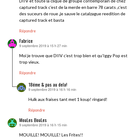
DIIV et toute la clique de groupe contemporain de chez
captured track c’est de la merde en barre 78 carats ,c’est
des suceurs de roue ,je sauve le catalzague reedition de
captured track et basta
Répondre
Fabrice
9 septembre 2019 à 15 h 27 min
dit :
Moi je trouve que DIIV c’est trop bien et qu’Iggy Pop est
trop vieux.
Répondre
18éme & pas au dela!
9 septembre 2019 à 16 h 16 min
dit :
Hulk aux fraises tant met 1 koup! ringard!
Répondre
MouLes BouLes
9 septembre 2019 à 16 h 15 min
dit :
MOUILLE! MOUILLE! Les Frites!!