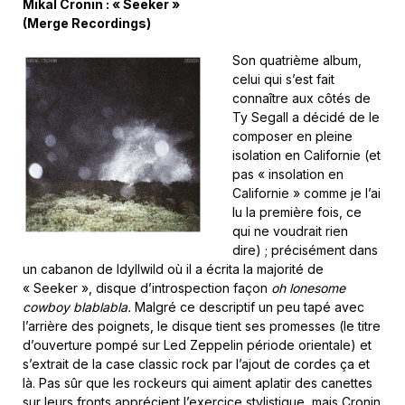
Mikal Cronin : « Seeker »
(Merge Recordings)
Son quatrième album,
celui qui s’est fait
connaître aux côtés de
Ty Segall a décidé de le
composer en pleine
isolation en Californie (et
pas « insolation en
Californie » comme je l’ai
lu la première fois, ce
qui ne voudrait rien
dire) ; précisément dans
un cabanon de Idyllwild où il a écrita la majorité de
« Seeker », disque d’introspection façon
oh lonesome
cowboy blablabla.
Malgré ce descriptif un peu tapé avec
l’arrière des poignets, le disque tient ses promesses (le titre
d’ouverture pompé sur Led Zeppelin période orientale) et
s’extrait de la case classic rock par l’ajout de cordes ça et
là. Pas sûr que les rockeurs qui aiment aplatir des canettes
sur leurs fronts apprécient l’exercice stylistique, mais Cronin