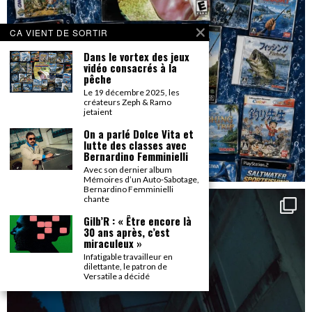
CA VIENT DE SORTIR
Dans le vortex des jeux
vidéo consacrés à la
pêche
Le 19 décembre 2025, les
créateurs Zeph & Ramo
jetaient
On a parlé Dolce Vita et
lutte des classes avec
Bernardino Femminielli
Avec son dernier album
Mémoires d’un Auto-Sabotage,
Bernardino Femminielli
chante
Gilb’R : « Être encore là
30 ans après, c’est
miraculeux »
Infatigable travailleur en
dilettante, le patron de
Versatile a décidé