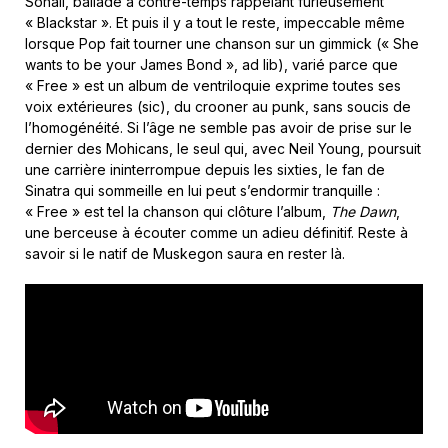
Sonali, ballade à contre-temps rappelant furieusement
« Blackstar ». Et puis il y a tout le reste, impeccable même
lorsque Pop fait tourner une chanson sur un gimmick (« She
wants to be your James Bond », ad lib), varié parce que
« Free » est un album de ventriloquie exprime toutes ses
voix extérieures (sic), du crooner au punk, sans soucis de
l’homogénéité. Si l’âge ne semble pas avoir de prise sur le
dernier des Mohicans, le seul qui, avec Neil Young, poursuit
une carrière ininterrompue depuis les sixties, le fan de
Sinatra qui sommeille en lui peut s’endormir tranquille :
« Free » est tel la chanson qui clôture l’album,
The Dawn
,
une berceuse à écouter comme un adieu définitif. Reste à
savoir si le natif de Muskegon saura en rester là.