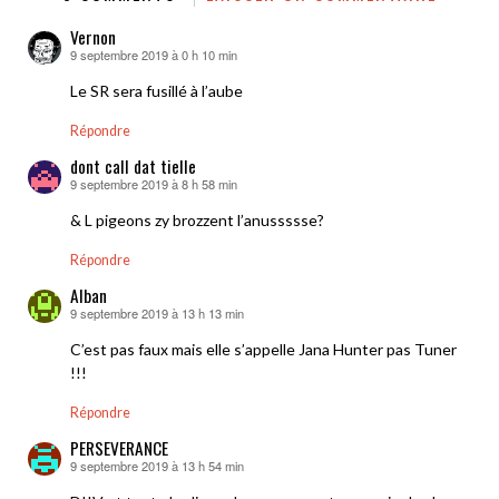
Vernon
9 septembre 2019 à 0 h 10 min
dit :
Le SR sera fusillé à l’aube
Répondre
dont call dat tielle
9 septembre 2019 à 8 h 58 min
dit :
& L pigeons zy brozzent l’anussssse?
Répondre
Alban
9 septembre 2019 à 13 h 13 min
dit :
C’est pas faux mais elle s’appelle Jana Hunter pas Tuner
!!!
Répondre
PERSEVERANCE
9 septembre 2019 à 13 h 54 min
dit :