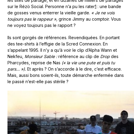
les sites de partage, et en dizaines de milliers de partages
sur le Rézö Social. Personne n’a pu les rater
1
: une bande
de gosses venus enterrer la vieille garde.
« Je ne vois
toujours pas le rappeur »,
grince Jimmy au comptoir. Vous
ne voyez toujours pas le rapport ?
Ils sont gorgés de références. Revendiquées. En portant
des tee-shirts à l’effigie de la Scred Connexion. En
s’appelant 1995. Il n’y a qu’à voir le clip d’Alpha Wann et
Nekfeu,
Monsieur Sable :
référence au clip de
Drop
des
Pharcydes, reprise de Nas
(« la vie une pute et puis tu
pars… »).
Et après ? On s’accorde à le dire, c’est efficace.
Mais, aussi bons soient-ils, toute démarche enfermée dans
le passé n’est-elle pas stérile ?