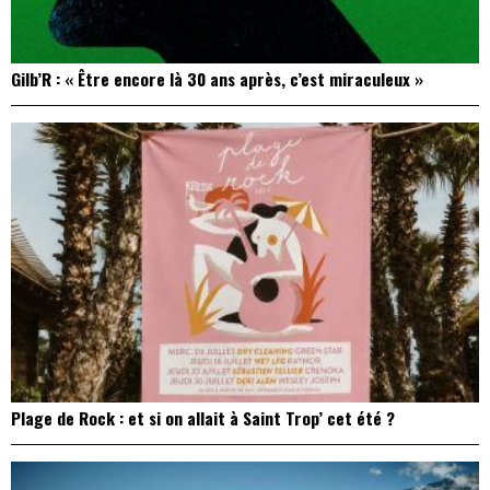
Gilb’R : « Être encore là 30 ans après, c’est miraculeux »
Plage de Rock : et si on allait à Saint Trop’ cet été ?