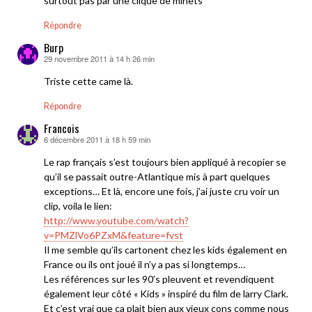
surtout pas par une clique de minets
Répondre
Burp
29 novembre 2011 à 14 h 26 min
dit :
Triste cette came là.
Répondre
Francois
6 décembre 2011 à 18 h 59 min
dit :
Le rap français s’est toujours bien appliqué à recopier se
qu’il se passait outre-Atlantique mis à part quelques
exceptions… Et là, encore une fois, j’ai juste cru voir un
clip, voila le lien:
http://www.youtube.com/watch?
v=PMZlVo6PZxM&feature=fvst
Il me semble qu’ils cartonent chez les kids également en
France ou ils ont joué il n’y a pas si longtemps…
Les références sur les 90’s pleuvent et revendiquent
également leur côté « Kids » inspiré du film de larry Clark.
Et c’est vrai que ca plait bien aux vieux cons comme nous