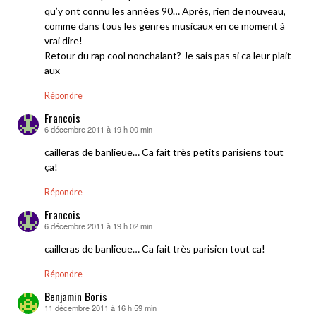
qu’y ont connu les années 90… Après, rien de nouveau,
comme dans tous les genres musicaux en ce moment à
vrai dire!
Retour du rap cool nonchalant? Je sais pas si ca leur plait
aux
Répondre
Francois
6 décembre 2011 à 19 h 00 min
dit :
cailleras de banlieue… Ca fait très petits parisiens tout
ça!
Répondre
Francois
6 décembre 2011 à 19 h 02 min
dit :
cailleras de banlieue… Ca fait très parisien tout ca!
Répondre
Benjamin Boris
11 décembre 2011 à 16 h 59 min
dit :