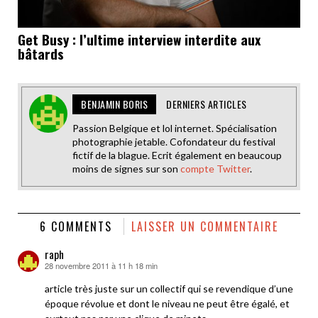
Get Busy : l’ultime interview interdite aux
bâtards
BENJAMIN BORIS
DERNIERS ARTICLES
Passion Belgique et lol internet. Spécialisation
photographie jetable. Cofondateur du festival
fictif de la blague. Ecrit également en beaucoup
moins de signes sur son
compte Twitter
.
6 COMMENTS
LAISSER UN COMMENTAIRE
raph
28 novembre 2011 à 11 h 18 min
dit :
article très juste sur un collectif qui se revendique d’une
époque révolue et dont le niveau ne peut être égalé, et