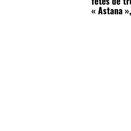
fêtes de t
« Astana »,