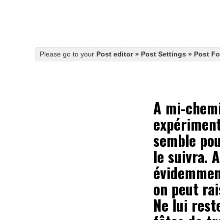
Please go to your
Post editor » Post Settings » Post F
A mi-chemi
expériment
semble pou
le suivra. 
évidemment
on peut ra
Ne lui rest