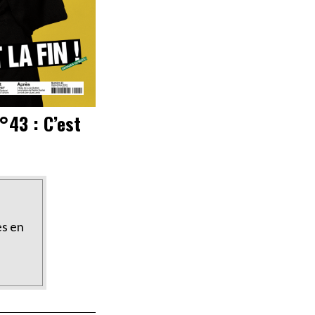
°43 : C’est
es en