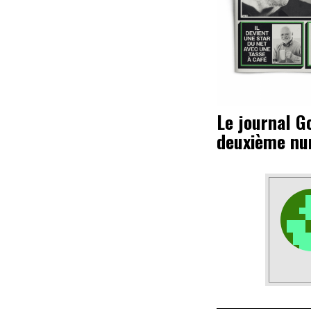
Le journal Go
deuxième n