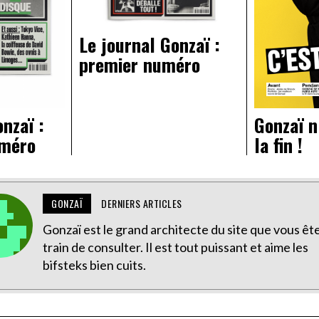
Le journal Gonzaï :
premier numéro
nzaï :
Gonzaï n
uméro
la fin !
GONZAÏ
DERNIERS ARTICLES
Gonzaï est le grand architecte du site que vous êt
train de consulter. Il est tout puissant et aime les
bifsteks bien cuits.