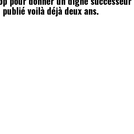
rop pour donner un digne successeur
 publié voilà déjà deux ans.