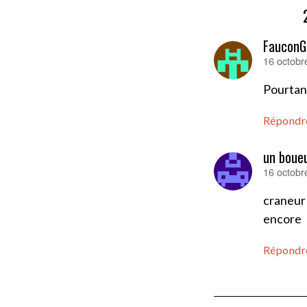
FauconG
16 octobr
dit :
Pourtant
Répondr
un boueu
16 octobr
dit :
craneur!
encore
Répondr