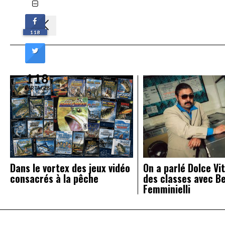
Navigation
118
de
l’article
118
PARTAGES
Dans le vortex des jeux vidéo
On a parlé Dolce Vit
consacrés à la pêche
des classes avec B
Femminielli