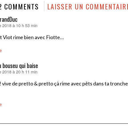
2 COMMENTS
LAISSER UN COMMENTAIR
randDuc
e 2018 à 10 h 53 min
 Viot rime bien avec Fiotte…
e
 bouseu qui baise
e 2018 à 20 h 11 min
 vive de pretto & pretto çà rime avec pêts dans ta tronch
e