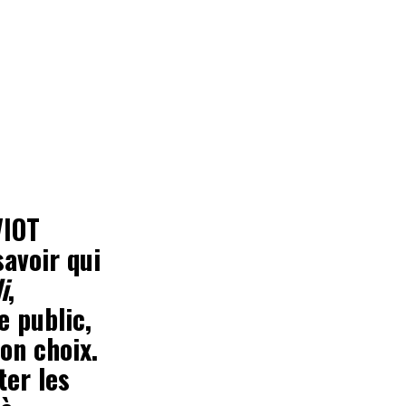
VIOT
avoir qui
i
,
e public,
on choix.
ter les