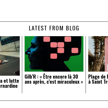
LATEST FROM BLOG
Gilb’R : « Être encore là 30
Plage de R
a et lutte
ans après, c’est miraculeux »
à Saint Tr
ernardino