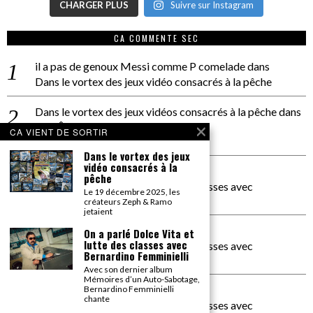
CHARGER PLUS
Suivre sur Instagram
CA COMMENTE SEC
il a pas de genoux Messi comme P comelade
dans
Dans le vortex des jeux vidéo consacrés à la pêche
Dans le vortex des jeux vidéos consacrés à la pêche
dans
PACÔME THIELLEMENT
CA VIENT DE SORTIR
La séance d’Hip Gnose
Dans le vortex des jeux
vidéo consacrés à la
La Patrie
dans
pêche
On a parlé Dolce Vita et lutte des classes avec
Le 19 décembre 2025, les
Bernardino Femminielli
créateurs Zeph & Ramo
jetaient
carte noire negra à l'o tiede
dans
On a parlé Dolce Vita et
lutte des classes avec
On a parlé Dolce Vita et lutte des classes avec
Bernardino Femminielli
Bernardino Femminielli
Avec son dernier album
Mémoires d’un Auto-Sabotage,
moise et son mascaré
dans
Bernardino Femminielli
chante
On a parlé Dolce Vita et lutte des classes avec