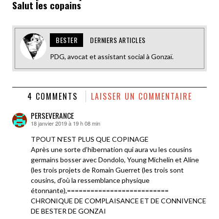
Salut les copains
BESTER
DERNIERS ARTICLES
PDG, avocat et assistant social à Gonzaï.
4 COMMENTS
LAISSER UN COMMENTAIRE
PERSEVERANCE
18 janvier 2019 à 19 h 08 min
dit :
TPOUT N’EST PLUS QUE COPINAGE
Après une sorte d’hibernation qui aura vu les cousins
germains bosser avec Dondolo, Young Michelin et Aline
(les trois projets de Romain Guerret (les trois sont
cousins, d’où la ressemblance physique
étonnante),==========================
CHRONIQUE DE COMPLAISANCE ET DE CONNIVENCE
DE BESTER DE GONZAI