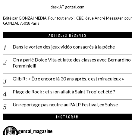
desk AT gonzai.com
Edité par GONZAÏ MEDIA. Pour tout envoi : CBE, 6 rue André Messager, pour
GONZAÏ, 75018 Paris
ARTICLES RÉCENTS
Dans le vortex des jeux vidéo consacrés à la pêche
On a parlé Dolce Vita et lutte des classes avec Bernardino
Femminielli
Gilb’R : « Être encore là 30 ans après, c’est miraculeux »
Plage de Rock : et si on allait à Saint Trop’ cet été ?
Un reportage pas neutre au PALP Festival, en Suisse
INSTAGRAM
gonzai_magazine