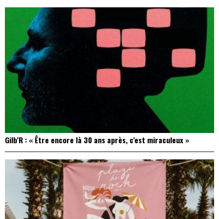
Gilb’R : « Être encore là 30 ans après, c’est miraculeux »