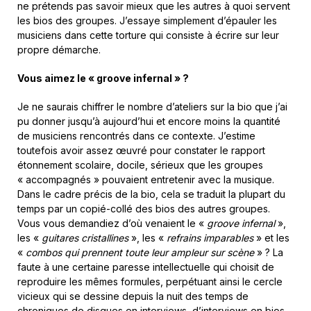
ne prétends pas savoir mieux que les autres à quoi servent
les bios des groupes. J’essaye simplement d’épauler les
musiciens dans cette torture qui consiste à écrire sur leur
propre démarche.
Vous aimez le « groove infernal » ?
Je ne saurais chiffrer le nombre d’ateliers sur la bio que j’ai
pu donner jusqu’à aujourd’hui et encore moins la quantité
de musiciens rencontrés dans ce contexte. J’estime
toutefois avoir assez œuvré pour constater le rapport
étonnement scolaire, docile, sérieux que les groupes
« accompagnés » pouvaient entretenir avec la musique.
Dans le cadre précis de la bio, cela se traduit la plupart du
temps par un copié-collé des bios des autres groupes.
Vous vous demandiez d’où venaient le «
groove infernal
»,
les «
guitares cristallines
», les «
refrains imparables
» et les
«
combos qui prennent toute leur ampleur sur scène
» ? La
faute à une certaine paresse intellectuelle qui choisit de
reproduire les mêmes formules, perpétuant ainsi le cercle
vicieux qui se dessine depuis la nuit des temps de
chroniques de disques en interviews, d’interviews en bios