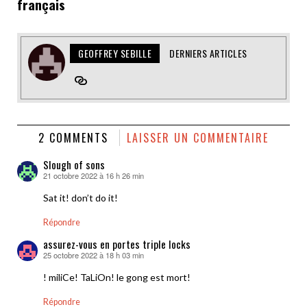
français
GEOFFREY SEBILLE
DERNIERS ARTICLES
2 COMMENTS
LAISSER UN COMMENTAIRE
Slough of sons
21 octobre 2022 à 16 h 26 min
dit :
Sat it! don’t do it!
Répondre
assurez-vous en portes triple locks
25 octobre 2022 à 18 h 03 min
dit :
! miliCe! TaLiOn! le gong est mort!
Répondre