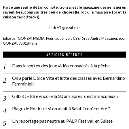
Parce que seul le détail compte, Gonzaï est le magazine des gens qui en
savent beaucoup sur très peu de choses (le rock, la mauvaise foi et la
cuisson des biftecks).
desk AT gonzai.com
Edité par GONZAÏ MEDIA. Pour tout envoi : CBE, 6 rue André Messager, pour
GONZAÏ, 75018 Paris
ARTICLES RÉCENTS
Dans le vortex des jeux vidéo consacrés à la pêche
On a parlé Dolce Vita et lutte des classes avec Bernardino
Femminielli
Gilb’R : « Être encore là 30 ans après, c’est miraculeux »
Plage de Rock : et si on allait à Saint Trop’ cet été ?
Un reportage pas neutre au PALP Festival, en Suisse