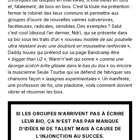
et, fatalement, de bios en bios. C’est là toute ma prétention :
fermer le robinet des lieux communs et permettre aux
groupes d’ouvrir de nouvelles vannes subversives,
facétieuses, radicales, sensibles. Des exemples ? Salut
c’est cool (dissout l’an dernier, Ndr), qui se présente dans
sa bio sous les traits d’un «
nouveau modèle de sac poubelle
ultra résistant avec une doublure en mousseline
renforcée
»
,
Daddy Issues qui prétend sur sa page Bandcamp être
«
bigger than U2
», Warm’n’wet qui sonne «
comme une
éponge scotch-brite glissée dans le bas du dos
» ou encore
la musicienne Seule Tourbe qui se défend de fabriquer ses
chansons façon «
lasagnes expérimentales
». Un manifeste,
une profession de foi, une plaidoirie, voilà comment doivent
vibrer et résonner les bios.
SI LES GROUPES N’ARRIVENT PAS À ÉCRIRE
LEUR BIO, ÇA N’EST PAS PAR MANQUE
D’IDÉES NI DE TALENT MAIS À CAUSE DE
L’INJONCTION AU SUCCÈS.