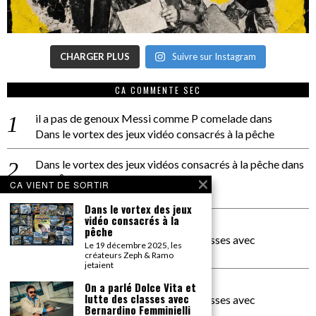
CHARGER PLUS
Suivre sur Instagram
CA COMMENTE SEC
il a pas de genoux Messi comme P comelade
dans
Dans le vortex des jeux vidéo consacrés à la pêche
Dans le vortex des jeux vidéos consacrés à la pêche
dans
PACÔME THIELLEMENT
CA VIENT DE SORTIR
La séance d’Hip Gnose
Dans le vortex des jeux
vidéo consacrés à la
La Patrie
dans
pêche
On a parlé Dolce Vita et lutte des classes avec
Le 19 décembre 2025, les
Bernardino Femminielli
créateurs Zeph & Ramo
jetaient
carte noire negra à l'o tiede
dans
On a parlé Dolce Vita et
lutte des classes avec
On a parlé Dolce Vita et lutte des classes avec
Bernardino Femminielli
Bernardino Femminielli