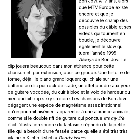
Bon Jovi. À 17 ans, alors
que MTV Europe existe
encore et que je
découvre le champ des
possibles du câble et ses
vidéos qui tournent en
boucle, je découvre
également le slow qui
tuera l’année 1995 :
Always
de Bon Jovi. Le
clip jouera beaucoup dans mon attirance pour cette
chanson et, par extension, pour ce groupe. Une histoire de
forme, déjà : le piano grandiloquent qui chiale sur une
batterie au clic pur rock de stade, un effet poudre aux yeux
de guitare vocodée, du cuir à bloc et la voix de hardeur du
mec qui fait trop sexy sa mère. Les chansons de Bon Jovi
dégagent une espèce de magnétisme assez irrationnel
qu’on pourrait aisément apparenter à une attirance animale,
comme si le double riff de guitare qui ponctue
It’s my life
était l’illustration sonore du fantasme répandu de la petite
fille qui a besoin d’une fessée parce qu’elle a été très très
vilaine. « Kshhh, kshhh »
Daddy issues.