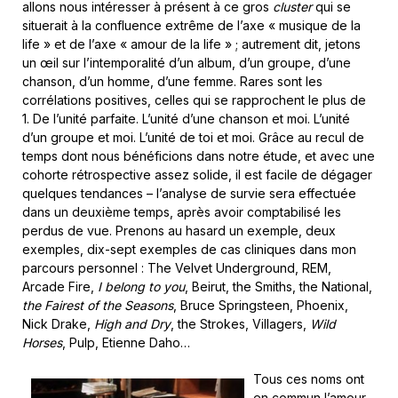
allons nous intéresser à présent à ce gros
cluster
qui se
situerait à la confluence extrême de l’axe « musique de la
life » et de l’axe « amour de la life » ; autrement dit, jetons
un œil sur l’intemporalité d’un album, d’un groupe, d’une
chanson, d’un homme, d’une femme. Rares sont les
corrélations positives, celles qui se rapprochent le plus de
1. De l’unité parfaite. L’unité d’une chanson et moi. L’unité
d’un groupe et moi. L’unité de toi et moi. Grâce au recul de
temps dont nous bénéficions dans notre étude, et avec une
cohorte rétrospective assez solide, il est facile de dégager
quelques tendances – l’analyse de survie sera effectuée
dans un deuxième temps, après avoir comptabilisé les
perdus de vue. Prenons au hasard un exemple, deux
exemples, dix-sept exemples de cas cliniques dans mon
parcours personnel : The Velvet Underground, REM,
Arcade Fire,
I belong to you
, Beirut, the Smiths, the National,
the Fairest of the Seasons
, Bruce Springsteen, Phoenix,
Nick Drake,
High and Dry
, the Strokes, Villagers,
Wild
Horses
, Pulp, Etienne Daho…
Tous ces noms ont
en commun l’amour