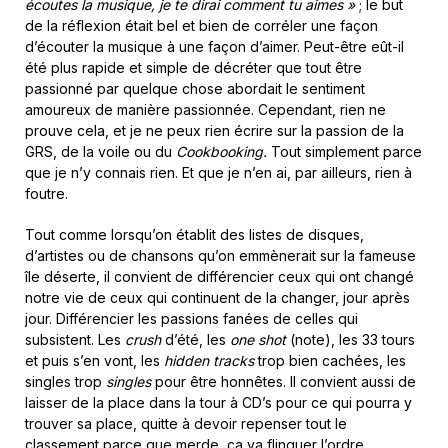
écoutes la musique, je te dirai comment tu aimes »
; le but
de la réflexion était bel et bien de corréler une façon
d’écouter la musique à une façon d’aimer. Peut-être eût-il
été plus rapide et simple de décréter que tout être
passionné par quelque chose abordait le sentiment
amoureux de manière passionnée. Cependant, rien ne
prouve cela, et je ne peux rien écrire sur la passion de la
GRS, de la voile ou du
Cookbooking.
Tout simplement parce
que je n’y connais rien. Et que je n’en ai, par ailleurs, rien à
foutre.
Tout comme lorsqu’on établit des listes de disques,
d’artistes ou de chansons qu’on emmènerait sur la fameuse
île déserte, il convient de différencier ceux qui ont changé
notre vie de ceux qui continuent de la changer, jour après
jour. Différencier les passions fanées de celles qui
subsistent. Les
crush
d’été, les
one shot
(note), les 33 tours
et puis s’en vont, les
hidden tracks
trop bien cachées, les
singles trop
singles
pour être honnêtes. Il convient aussi de
laisser de la place dans la tour à CD’s pour ce qui pourra y
trouver sa place, quitte à devoir repenser tout le
classement parce que merde, ça va flinguer l’ordre