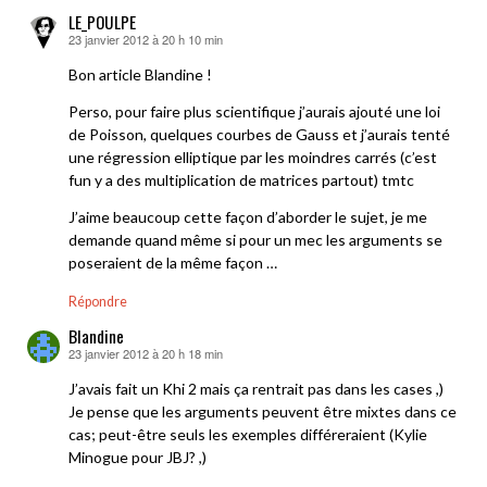
LE_POULPE
23 janvier 2012 à 20 h 10 min
dit :
Bon article Blandine !
Perso, pour faire plus scientifique j’aurais ajouté une loi
de Poisson, quelques courbes de Gauss et j’aurais tenté
une régression elliptique par les moindres carrés (c’est
fun y a des multiplication de matrices partout) tmtc
J’aime beaucoup cette façon d’aborder le sujet, je me
demande quand même si pour un mec les arguments se
poseraient de la même façon …
Répondre
Blandine
23 janvier 2012 à 20 h 18 min
dit :
J’avais fait un Khi 2 mais ça rentrait pas dans les cases ,)
Je pense que les arguments peuvent être mixtes dans ce
cas; peut-être seuls les exemples différeraient (Kylie
Minogue pour JBJ? ,)