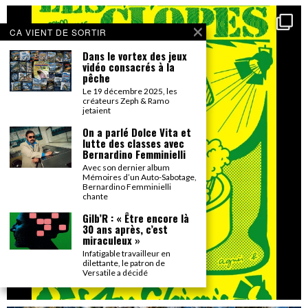
CA VIENT DE SORTIR
Dans le vortex des jeux
vidéo consacrés à la
pêche
Le 19 décembre 2025, les
créateurs Zeph & Ramo
jetaient
On a parlé Dolce Vita et
lutte des classes avec
Bernardino Femminielli
Avec son dernier album
Mémoires d’un Auto-Sabotage,
Bernardino Femminielli
chante
Gilb’R : « Être encore là
30 ans après, c’est
miraculeux »
Infatigable travailleur en
dilettante, le patron de
Versatile a décidé