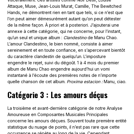
Attaque, Muse, Jean-Louis Murat, Camille, The Bewitched
Hands, ne démontrent rien en tant que tels, si ce n’est que
l’on peut aimer démesurément autant qu’on peut détester
de la même façon. À priori et à posteriori. J’ajouterai une
annexe à cette catégorie, qui ne concerne, pour l’instant,
qu’un seul et unique album :
Clandestino
de Manu Chao.
L’amour Clandestino, le bien nommé, consiste à aimer
sereinement et en toute confiance, en s’apercevant bientôt
du caractère clandestin de quelqu’un. L’imposture
engendre le rejet, suivi du dégoût. 1 à 4 mois du premier
album de Manu Chao engendre aujourd’hui un vomi
instantané à l’écoute des premières notes de n’importe
quelle chanson de cet album.
Proxima estacion
:
Manu, ciao.
Catégorie 3 : Les amours déçus
La troisième et avant-dernière catégorie de notre Analyse
Amoureuse en Composantes Musicales Principales
concerne les amours déçues. Souvent toute première entité
statistique du nuage de points, il n’est pas rare que cette
occurrence se répète au long de la vie. Cependant,