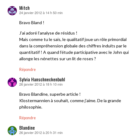
Mitch
24 janvier 2012 à 14 h 50 min
dit :
Bravo Bland !
J’ai adoré l’analyse de résidus !
Mais comme tu le sais, le qualitatif joue un rôle primordial
dans la compréhension globale des chiffres induits par le
quantitatif ! A quand l’étude participative avec le John qui
allonge les nénettes sur un lit de roses ?
Répondre
Sylvia Hanschneckenbuhl
26 janvier 2012 à 18 h 10 min
dit :
Bravo Blandine, superbe article !
Klostermannien à souhait, comme j’aime. De la grande
philosophie.
Répondre
Blandine
26 janvier 2012 à 20 h 31 min
dit :