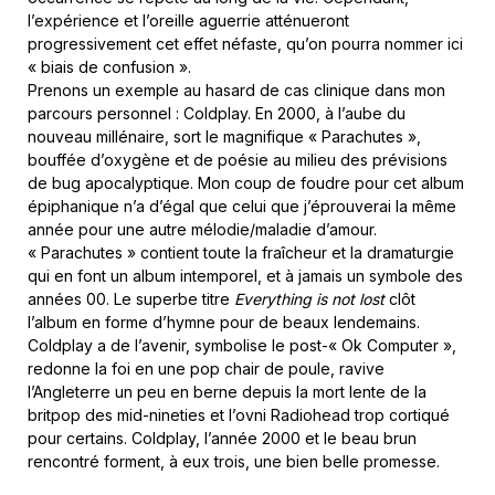
l’expérience et l’oreille aguerrie atténueront
progressivement cet effet néfaste, qu’on pourra nommer ici
« biais de confusion ».
Prenons un exemple au hasard de cas clinique dans mon
parcours personnel : Coldplay. En 2000, à l’aube du
nouveau millénaire, sort le magnifique « Parachutes »,
bouffée d’oxygène et de poésie au milieu des prévisions
de bug apocalyptique. Mon coup de foudre pour cet album
épiphanique n’a d’égal que celui que j’éprouverai la même
année pour une autre mélodie/maladie d’amour.
« Parachutes » contient toute la fraîcheur et la dramaturgie
qui en font un album intemporel, et à jamais un symbole des
années 00. Le superbe titre
Everything is not lost
clôt
l’album en forme d’hymne pour de beaux lendemains.
Coldplay a de l’avenir, symbolise le post-« Ok Computer »,
redonne la foi en une pop chair de poule, ravive
l’Angleterre un peu en berne depuis la mort lente de la
britpop des mid-nineties et l’ovni Radiohead trop cortiqué
pour certains. Coldplay, l’année 2000 et le beau brun
rencontré forment, à eux trois, une bien belle promesse.