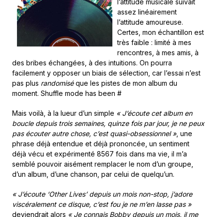
l’attitude musicale suivait
assez linéairement
l’attitude amoureuse.
Certes, mon échantillon est
très faible : limité à mes
rencontres, à mes amis, à
des bribes échangées, à des intuitions. On pourra
facilement y opposer un biais de sélection, car l’essai n’est
pas plus
randomisé
que les pistes de mon album du
moment. Shuffle mode has been #
Mais voilà, à la lueur d’un simple
« J’écoute cet album en
boucle depuis trois semaines, quinze fois par jour, je ne peux
pas écouter autre chose, c’est quasi-obsessionnel »
, une
phrase déjà entendue et déjà prononcée, un sentiment
déjà vécu et expérimenté 8567 fois dans ma vie, il m’a
semblé pouvoir aisément remplacer le nom d’un groupe,
d’un album, d’une chanson, par celui de quelqu’un.
« J’écoute ‘Other Lives’ depuis un mois non-stop, j’adore
viscéralement ce disque, c’est fou je ne m’en lasse pas »
deviendrait alors
« Je connais Bobby depuis un mois, il me