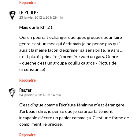
Répondre
LE_POULPE
23 janvier 2012 à 20 h 29 min
dit :
Mais oui le Khi 2 !!
Oui on pourrait échanger quelques groupes pour faire
genre c’est un mec qui écrit mais je ne pense pas qu’il
aurait la même façon d’exprimer sa sensibilité, le gars …
c’est plutôt primaire (à première vue) un gars. Genre
« oueche c’est un groupe couillu ça gros » (rictus de
circonstance)
Répondre
Bester
24 janvier 2012 à 0 h 14 min
dit :
C’est dingue comme l’écriture féminine m’est étrangère.
J’ai beau relire, je pense que je serai parfaitement
incapable d’écrire un papier comme ça. C’est une forme de
compliment, je précise.
Répondre