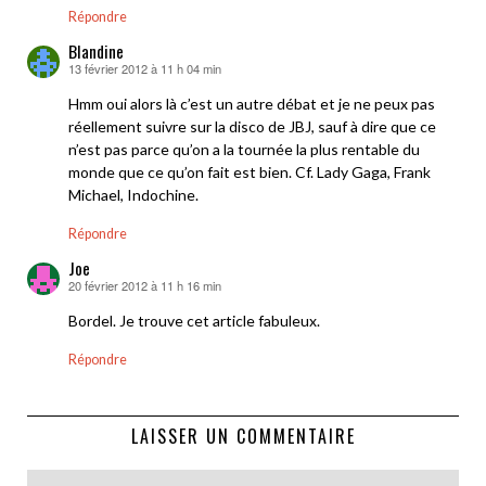
Répondre
Blandine
13 février 2012 à 11 h 04 min
dit :
Hmm oui alors là c’est un autre débat et je ne peux pas
réellement suivre sur la disco de JBJ, sauf à dire que ce
n’est pas parce qu’on a la tournée la plus rentable du
monde que ce qu’on fait est bien. Cf. Lady Gaga, Frank
Michael, Indochine.
Répondre
Joe
20 février 2012 à 11 h 16 min
dit :
Bordel. Je trouve cet article fabuleux.
Répondre
LAISSER UN COMMENTAIRE