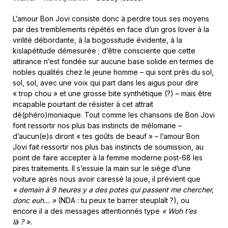
L’amour Bon Jovi consiste donc à perdre tous ses moyens
par des tremblements répétés en face d’un gros lover à la
virilité débordante, à la bogossitude évidente, à la
kislapétitude démesurée ; d’être consciente que cette
attirance n’est fondée sur aucune base solide en termes de
nobles qualités chez le jeune homme – qui sont près du sol,
sol, sol, avec une voix qui part dans les aigus pour dire
« trop chou » et une grosse bite synthétique (?) – mais être
incapable pourtant de résister à cet attrait
dé(phéro)moniaque. Tout comme les chansons de Bon Jovi
font ressortir nos plus bas instincts de mélomane –
d’aucun(e)s diront « tes goûts de beauf » – l’amour Bon
Jovi fait ressortir nos plus bas instincts de soumission, au
point de faire accepter à la femme moderne post-68 les
pires traitements. Il s’essuie la main sur le siège d’une
voiture après nous avoir caressé la joue, il prévient que
« demain à 9 heures y a des potes qui passent me chercher,
donc euh… »
(NDA : tu peux te barrer steuplaît ?), ou
encore il a des messages attentionnés type
« Woh t’es
là ? ».