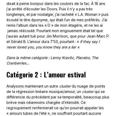
disait à peine bonjour dans les couloirs de la fac. À 18 ans
j’ai arrêté d’écouter les Doors. Puis il n’y a pas très
longtemps, et par nostalgie, j’ai racheté « L.A. Woman » puis
écouté le titre éponyme, qui était l’un de mes préférés. J’ai
remis l’album dans les « D » de mon étagère, et ne les ai
jamais réécouté. Pourtant mon engouement était tel que
j’aurais autant tué pour Jim Morrison, que pour Jean-Marc P.
et Gérald B. L’amour dura 7’53, pourtant : «
if they say I
never loved you, you know they are a liar »
.
Dans la même catégorie : Lenny Kravitz, Placebo, The
Cranberries…
Catégorie 2 : L’amour estival
Analysons maintenant un autre
cluster
du nuage de points
de la régression linéaire musique/amour, un
cluster
qui se
différencie du précédent par sa temporalité, beaucoup plus
brève mais néanmoins chargée d’intensité. Ce
regroupement renfermerait ce qu’on pourrait appeler les
« amours tubes de l’été », ne souffrant pourtant aucune