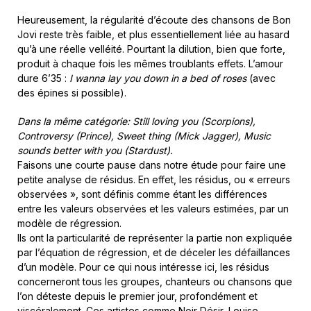
Heureusement, la régularité d’écoute des chansons de Bon
Jovi reste très faible, et plus essentiellement liée au hasard
qu’à une réelle velléité. Pourtant la dilution, bien que forte,
produit à chaque fois les mêmes troublants effets. L’amour
dure 6’35 :
I wanna lay you down in a bed of roses
(avec
des épines si possible).
Dans la même catégorie: Still loving you (Scorpions),
Controversy (Prince), Sweet thing (Mick Jagger), Music
sounds better with you (Stardust).
Faisons une courte pause dans notre étude pour faire une
petite analyse de résidus. En effet, les résidus, ou « erreurs
observées », sont définis comme étant les différences
entre les valeurs observées et les valeurs estimées, par un
modèle de régression.
Ils ont la particularité de représenter la partie non expliquée
par l’équation de régression, et de déceler les défaillances
d’un modèle. Pour ce qui nous intéresse ici, les résidus
concerneront tous les groupes, chanteurs ou chansons que
l’on déteste depuis le premier jour, profondément et
viscéralement. Ces artistes comme Noir Désir, Louise