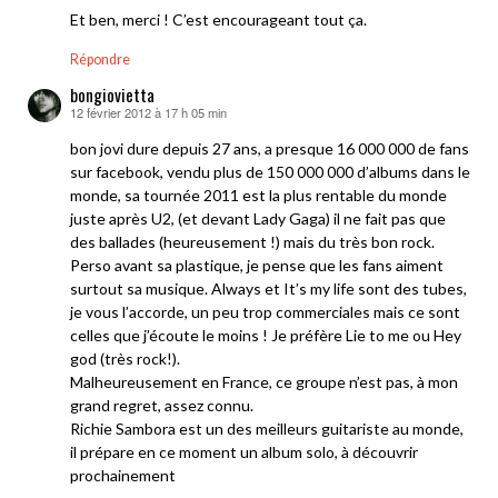
Et ben, merci ! C’est encourageant tout ça.
Répondre
bongiovietta
12 février 2012 à 17 h 05 min
dit :
bon jovi dure depuis 27 ans, a presque 16 000 000 de fans
sur facebook, vendu plus de 150 000 000 d’albums dans le
monde, sa tournée 2011 est la plus rentable du monde
juste après U2, (et devant Lady Gaga) il ne fait pas que
des ballades (heureusement !) mais du très bon rock.
Perso avant sa plastique, je pense que les fans aiment
surtout sa musique. Always et It’s my life sont des tubes,
je vous l’accorde, un peu trop commerciales mais ce sont
celles que j’écoute le moins ! Je préfère Lie to me ou Hey
god (très rock!).
Malheureusement en France, ce groupe n’est pas, à mon
grand regret, assez connu.
Richie Sambora est un des meilleurs guitariste au monde,
il prépare en ce moment un album solo, à découvrir
prochainement