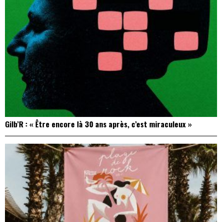
Gilb’R : « Être encore là 30 ans après, c’est miraculeux »