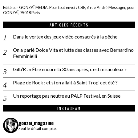
Edité par GONZAÏ MEDIA. Pour tout envoi : CBE, 6 rue André Messager, pour
GONZAÏ, 75018 Paris
ARTICLES RÉCENTS
Dans le vortex des jeux vidéo consacrés à la pêche
On a parlé Dolce Vita et lutte des classes avec Bernardino
Femminielli
Gilb’R : « Être encore là 30 ans après, c’est miraculeux »
Plage de Rock : et si on allait à Saint Trop’ cet été ?
Un reportage pas neutre au PALP Festival, en Suisse
INSTAGRAM
gonzai_magazine
Seul le détail compte.