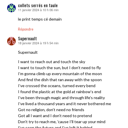
collets serrés en taule
11 janvier 2024 à 10 h 06 min
dit :
le print temps cé demain
Répondre
Supernault
18 janvier 2024 à 19 h 54 min
dit :
Supernault
I want to reach out and touch the sky
I want to touch the sun, but I don’t need to fly
I’m gonna climb up every mountain of the moon
And find the dish that ran away with the spoon
I’ve crossed the oceans, turned every bend
I found the plastic at the gold at rainbow’s end
I’ve been through magic and through life’s reality
I’ve lived a thousand years and it never bothered me
Got no religion, don’t need no friends
Got all I want and I don’t need to pretend
Don’t try to reach me, ’cause I’ll tear up your mind
I’ve seen the future and I’ve left it behind