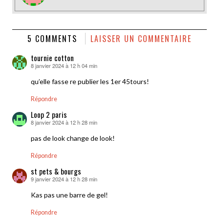
5 COMMENTS
LAISSER UN COMMENTAIRE
tournie cotton
8 janvier 2024 à 12 h 04 min
dit :
qu’elle fasse re publier les 1er 45tours!
Répondre
Loop 2 paris
8 janvier 2024 à 12 h 28 min
dit :
pas de look change de look!
Répondre
st pets & bourgs
9 janvier 2024 à 12 h 28 min
dit :
Kas pas une barre de gel!
Répondre