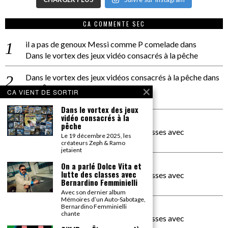
CA COMMENTE SEC
il a pas de genoux Messi comme P comelade
dans
Dans le vortex des jeux vidéo consacrés à la pêche
Dans le vortex des jeux vidéos consacrés à la pêche
dans
PACÔME THIELLEMENT
CA VIENT DE SORTIR
La séance d’Hip Gnose
Dans le vortex des jeux
vidéo consacrés à la
La Patrie
dans
pêche
On a parlé Dolce Vita et lutte des classes avec
Le 19 décembre 2025, les
Bernardino Femminielli
créateurs Zeph & Ramo
jetaient
carte noire negra à l'o tiede
dans
On a parlé Dolce Vita et
lutte des classes avec
On a parlé Dolce Vita et lutte des classes avec
Bernardino Femminielli
Bernardino Femminielli
Avec son dernier album
Mémoires d’un Auto-Sabotage,
moise et son mascaré
dans
Bernardino Femminielli
chante
On a parlé Dolce Vita et lutte des classes avec