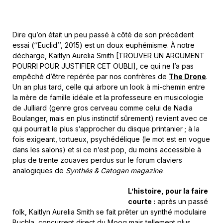
Dire qu’on était un peu passé à côté de son précédent
essai (‘’Euclid’’, 2015) est un doux euphémisme. À notre
décharge, Kaitlyn Aurelia Smith [TROUVER UN ARGUMENT
POURRI POUR JUSTIFIER CET OUBLI], ce qui ne l’a pas
empêché d’être repérée par nos confrères de
The Drone
.
Un an plus tard, celle qui arbore un look à mi-chemin entre
la mère de famille idéale et la professeure en musicologie
de Julliard (genre gros cerveau comme celui de Nadia
Boulanger, mais en plus instinctif sûrement) revient avec ce
qui pourrait le plus s’approcher du disque printanier ; à la
fois exigeant, tortueux, psychédélique (le mot est en vogue
dans les salons) et si ce n’est pop, du moins accessible à
plus de trente zouaves perdus sur le forum claviers
analogiques de
Synthés & Catogan magazine
.
L’histoire, pour la faire
courte :
après un passé
folk, Kaitlyn Aurelia Smith se fait prêter un synthé modulaire
Buchla, concurrent direct du Moog mais tellement plus