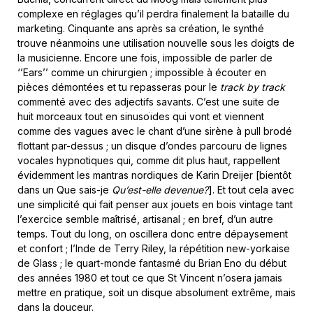
complexe en réglages qu’il perdra finalement la bataille du
marketing. Cinquante ans après sa création, le synthé
trouve néanmoins une utilisation nouvelle sous les doigts de
la musicienne. Encore une fois, impossible de parler de
‘’Ears’’ comme un chirurgien ; impossible à écouter en
pièces démontées et tu repasseras pour le
track by track
commenté avec des adjectifs savants. C’est une suite de
huit morceaux tout en sinusoïdes qui vont et viennent
comme des vagues avec le chant d’une sirène à pull brodé
flottant par-dessus ; un disque d’ondes parcouru de lignes
vocales hypnotiques qui, comme dit plus haut, rappellent
évidemment les mantras nordiques de Karin Dreijer [bientôt
dans un Que sais-je
Qu’est-elle devenue?
]. Et tout cela avec
une simplicité qui fait penser aux jouets en bois vintage tant
l’exercice semble maîtrisé, artisanal ; en bref, d’un autre
temps. Tout du long, on oscillera donc entre dépaysement
et confort ; l’Inde de Terry Riley, la répétition new-yorkaise
de Glass ; le quart-monde fantasmé du Brian Eno du début
des années 1980 et tout ce que St Vincent n’osera jamais
mettre en pratique, soit un disque absolument extrême, mais
dans la douceur.