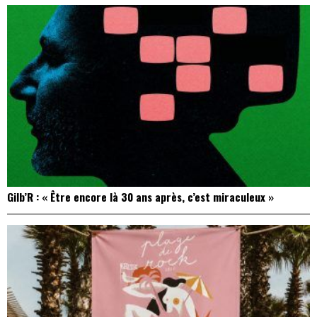
Gilb’R : « Être encore là 30 ans après, c’est miraculeux »