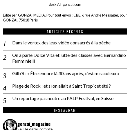
desk AT gonzai.com
Edité par GONZAÏ MEDIA. Pour tout envoi : CBE, 6 rue André Messager, pour
GONZAÏ, 75018 Paris
ARTICLES RÉCENTS
Dans le vortex des jeux vidéo consacrés à la pêche
On a parlé Dolce Vita et lutte des classes avec Bernardino
Femminielli
Gilb’R : « Être encore là 30 ans après, c’est miraculeux »
Plage de Rock : et si on allait à Saint Trop’ cet été ?
Un reportage pas neutre au PALP Festival, en Suisse
INSTAGRAM
gonzai_magazine
Seul le détail compte.