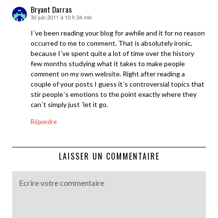
Bryant Darras
30 juin 2011 à 10 h 34 min
dit :
I´ve been reading your blog for awhile and it for no reason
occurred to me to comment. That is absolutely ironic,
because I´ve spent quite a lot of time over the history
few months studying what it takes to make people
comment on my own website. Right after reading a
couple of your posts I guess it´s controversial topics that
stir people´s emotions to the point exactly where they
can´t simply just ´let it go.
Répondre
LAISSER UN COMMENTAIRE