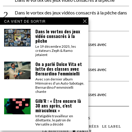
Dans le vortex des jeux vidéos consacrés à la pêche
dans
PACÔME THIELLEMENT
CA VIENT DE SORTIR
La séance d’Hip Gnose
Dans le vortex des jeux
vidéo consacrés à la
La Patrie
dans
pêche
On a parlé Dolce Vita et lutte des classes avec
Le 19 décembre 2025, les
Bernardino Femminielli
créateurs Zeph & Ramo
jetaient
carte noire negra à l'o tiede
dans
On a parlé Dolce Vita et
lutte des classes avec
On a parlé Dolce Vita et lutte des classes avec
Bernardino Femminielli
Bernardino Femminielli
Avec son dernier album
Mémoires d’un Auto-Sabotage,
moise et son mascaré
dans
Bernardino Femminielli
chante
On a parlé Dolce Vita et lutte des classes avec
Bernardino Femminielli
Gilb’R : « Être encore là
30 ans après, c’est
miraculeux »
Infatigable travailleur en
©
2026
TOUS DROITS RÉSERVÉS
dilettante, le patron de
Versatile a décidé
LES ARTICLES
LE MAGAZINE
LES SOIRÉES
LE LABEL
LA BOUTIQUE
PANIER