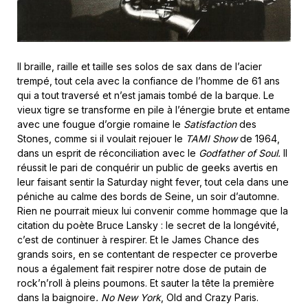
Il braille, raille et taille ses solos de sax dans de l’acier
trempé, tout cela avec la confiance de l’homme de 61 ans
qui a tout traversé et n’est jamais tombé de la barque. Le
vieux tigre se transforme en pile à l’énergie brute et entame
avec une fougue d’orgie romaine le
Satisfaction
des
Stones, comme si il voulait rejouer le
TAMI Show
de 1964,
dans un esprit de réconciliation avec le
Godfather of Soul.
Il
réussit le pari de conquérir un public de geeks avertis en
leur faisant sentir la Saturday night fever, tout cela dans une
péniche au calme des bords de Seine, un soir d’automne.
Rien ne pourrait mieux lui convenir comme hommage que la
citation du poète Bruce Lansky : le secret de la longévité,
c’est de continuer à respirer. Et le James Chance des
grands soirs, en se contentant de respecter ce proverbe
nous a également fait respirer notre dose de putain de
rock’n’roll à pleins poumons. Et sauter la tête la première
dans la baignoire
. No New York
, Old and Crazy Paris.