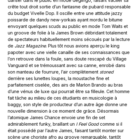
danser dans le public en mode déglingo, faisant vaciller sa
crête tout droit sortie d’un fantasme de pubard responsable
du budget Vivelle Dop. Il oscille entre une attitude jazzy
poissarde de dandy new-yorkais ayant mordu le bitume
envoyant quelques scuds au public en mode Tom Waits et
un groove de folie à la James Brown débridant totalement
de spectateurs habituellement moins sécoués par la lecture
de
Jazz Magazine
. Plus tôt nous avions aperçu le king
papoter avec une vielle canaille de ses connaissances que
l’on retrouve dans la foule, sans doute rescapé du Village
Vanguard et se trémoussant avec sa canne, enrobé dans
son manteau de fourrure, l’air complètement
stoned
derrière ses lunettes loupes, la moustache fine et
parfaitement ciselée, des airs de Marlon Brando au bras
d’une vénus de luxe qui pourrait être sa filleule. Cet homme
fait tâche au milieu de ces étudiants en musicologie à
baggy, son style de producteur d’un autre âge donne une
nouvelle dimension à ce moment de grâce. Désormais
l’atomique James Chance envoie une fin de set
admirablement funky, braillant un
I Feel Good
comme si il
était possédé par l’autre James, faisant tantôt monter sur
scène une choriste afro au groove remarquable, tantôt