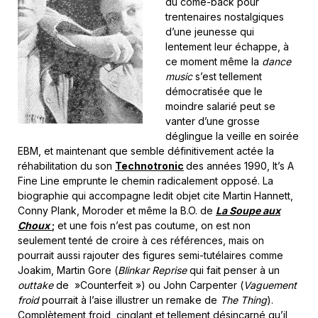
du come-back pour
trentenaires nostalgiques
d’une jeunesse qui
lentement leur échappe, à
ce moment même la
dance
music
s’est tellement
démocratisée que le
moindre salarié peut se
vanter d’une grosse
déglingue la veille en soirée
EBM, et maintenant que semble définitivement actée la
réhabilitation du son
Technotronic
des années 1990, It’s A
Fine Line emprunte le chemin radicalement opposé. La
biographie qui accompagne ledit objet cite Martin Hannett,
Conny Plank, Moroder et même la B.O. de
La Soupe aux
Choux
;
et une fois n’est pas coutume, on est non
seulement tenté de croire à ces références, mais on
pourrait aussi rajouter des figures semi-tutélaires comme
Joakim, Martin Gore (
Blinkar Reprise
qui fait penser à un
outtake
de »Counterfeit ») ou John Carpenter (
Vaguement
froid
pourrait à l’aise illustrer un remake de
The Thing
).
Complètement froid, cinglant et tellement désincarné qu’il