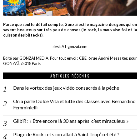
Parce que seul le détail compte, Gonzaï est le magazine des gens qui en
savent beaucoup sur très peu de choses (le rock, la mauvaise foi et la
cuisson des biftecks).
desk AT gonzai.com
Edité par GONZAÏ MEDIA. Pour tout envoi : CBE, 6 rue André Messager, pour
GONZAÏ, 75018 Paris
ARTICLES RÉCENTS
Dans le vortex des jeux vidéo consacrés à la pêche
On a parlé Dolce Vita et lutte des classes avec Bernardino
Femminielli
Gilb’R : « Être encore là 30 ans après, c’est miraculeux »
Plage de Rock : et si on allait à Saint Trop’ cet été ?