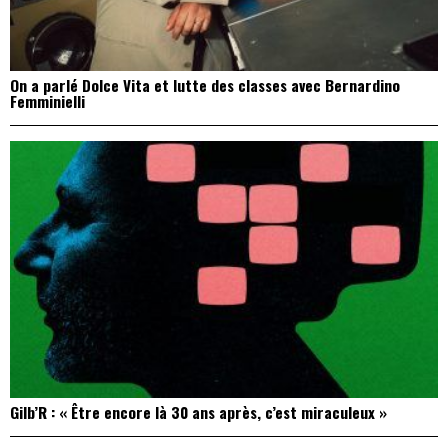
On a parlé Dolce Vita et lutte des classes avec Bernardino
Femminielli
Gilb’R : « Être encore là 30 ans après, c’est miraculeux »