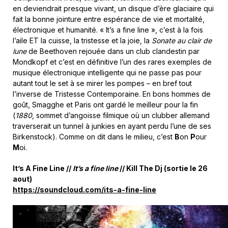
en deviendrait presque vivant, un disque d’ère glaciaire qui
fait la bonne jointure entre espérance de vie et mortalité,
électronique et humanité. « It’s a fine line », c’est à la fois
l’aile ET la cuisse, la tristesse et la joie, la
Sonate au clair de
lune
de Beethoven rejouée dans un club clandestin par
Mondkopf et c’est en définitive l’un des rares exemples de
musique électronique intelligente qui ne passe pas pour
autant tout le set à se mirer les pompes – en bref tout
l’inverse de Tristesse Contemporaine. En bons hommes de
goût, Smagghe et Paris ont gardé le meilleur pour la fin
(
1880
, sommet d’angoisse filmique où un clubber allemand
traverserait un tunnel à junkies en ayant perdu l’une de ses
Birkenstock). Comme on dit dans le milieu, c’est
B
on
P
our
M
oi.
It’s A Fine Line //
It’s a fine line
// Kill The Dj (sortie le 26
aout)
https://soundcloud.com/its-a-fine-line