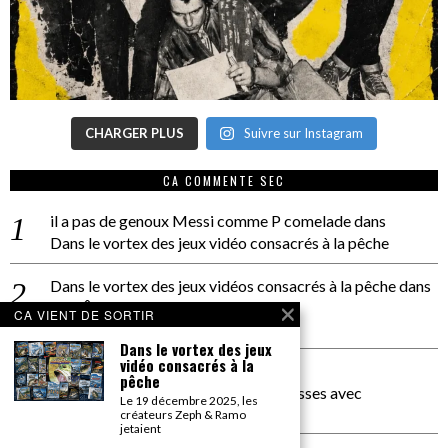
CHARGER PLUS
Suivre sur Instagram
CA COMMENTE SEC
il a pas de genoux Messi comme P comelade
dans
Dans le vortex des jeux vidéo consacrés à la pêche
Dans le vortex des jeux vidéos consacrés à la pêche
dans
PACÔME THIELLEMENT
CA VIENT DE SORTIR
La séance d’Hip Gnose
Dans le vortex des jeux
vidéo consacrés à la
La Patrie
dans
pêche
On a parlé Dolce Vita et lutte des classes avec
Le 19 décembre 2025, les
Bernardino Femminielli
créateurs Zeph & Ramo
jetaient