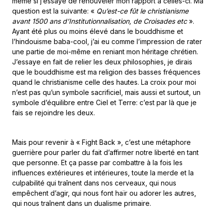
même si j’essaye de renouveler mon rapport à celles-ci. Ma
question est la suivante: «
Qu’est-ce fût le christianisme
avant 1500 ans d’Institutionnalisation, de Croisades etc
».
Ayant été plus ou moins élevé dans le bouddhisme et
l’hindouisme baba-cool, j’ai eu comme l’impression de rater
une partie de moi-même en reniant mon héritage chrétien.
J’essaye en fait de relier les deux philosophies, je dirais
que le bouddhisme est ma religion des basses fréquences
quand le christianisme celle des hautes. La croix pour moi
n’est pas qu’un symbole sacrificiel, mais aussi et surtout, un
symbole d’équilibre entre Ciel et Terre: c’est par là que je
fais se rejoindre les deux.
Mais pour revenir à « Fight Back », c’est une métaphore
guerrière pour parler du fait d’affirmer notre liberté en tant
que personne. Et ça passe par combattre à la fois les
influences extérieures et intérieures, toute la merde et la
culpabilité qui traînent dans nos cerveaux, qui nous
empêchent d’agir, qui nous font haïr ou adorer les autres,
qui nous traînent dans un dualisme primaire.