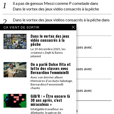
il a pas de genoux Messi comme P comelade
dans
Dans le vortex des jeux vidéo consacrés à la pêche
Dans le vortex des jeux vidéos consacrés à la pêche
dans
PACÔME THIELLEMENT
CA VIENT DE SORTIR
La séance d’Hip Gnose
Dans le vortex des jeux
vidéo consacrés à la
La Patrie
dans
pêche
On a parlé Dolce Vita et lutte des classes avec
Le 19 décembre 2025, les
Bernardino Femminielli
créateurs Zeph & Ramo
jetaient
carte noire negra à l'o tiede
dans
On a parlé Dolce Vita et
lutte des classes avec
On a parlé Dolce Vita et lutte des classes avec
Bernardino Femminielli
Bernardino Femminielli
Avec son dernier album
Mémoires d’un Auto-Sabotage,
moise et son mascaré
dans
Bernardino Femminielli
chante
On a parlé Dolce Vita et lutte des classes avec
Bernardino Femminielli
Gilb’R : « Être encore là
30 ans après, c’est
miraculeux »
Infatigable travailleur en
©
2026
TOUS DROITS RÉSERVÉS
dilettante, le patron de