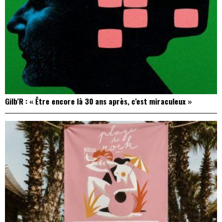
Gilb’R : « Être encore là 30 ans après, c’est miraculeux »