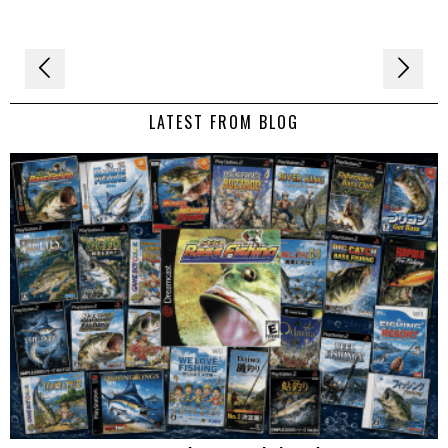
Navigation
de
LATEST FROM BLOG
l’article