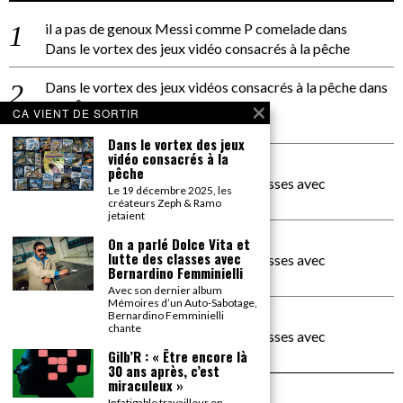
il a pas de genoux Messi comme P comelade
dans
Dans le vortex des jeux vidéo consacrés à la pêche
Dans le vortex des jeux vidéos consacrés à la pêche
dans
PACÔME THIELLEMENT
CA VIENT DE SORTIR
La séance d’Hip Gnose
Dans le vortex des jeux
vidéo consacrés à la
La Patrie
dans
pêche
On a parlé Dolce Vita et lutte des classes avec
Le 19 décembre 2025, les
Bernardino Femminielli
créateurs Zeph & Ramo
jetaient
carte noire negra à l'o tiede
dans
On a parlé Dolce Vita et
lutte des classes avec
On a parlé Dolce Vita et lutte des classes avec
Bernardino Femminielli
Bernardino Femminielli
Avec son dernier album
Mémoires d’un Auto-Sabotage,
moise et son mascaré
dans
Bernardino Femminielli
chante
On a parlé Dolce Vita et lutte des classes avec
Bernardino Femminielli
Gilb’R : « Être encore là
30 ans après, c’est
miraculeux »
Infatigable travailleur en