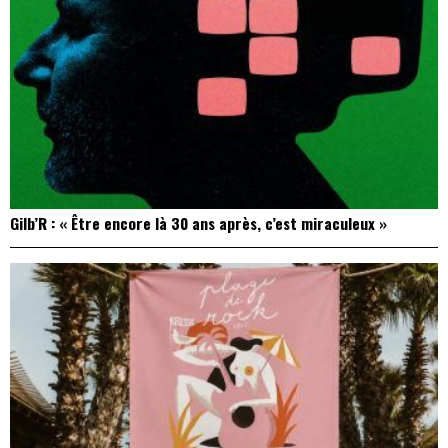
Gilb’R : « Être encore là 30 ans après, c’est miraculeux »