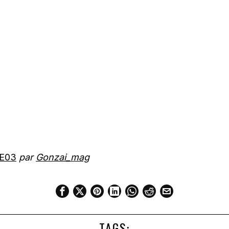
3E03
par
Gonzai_mag
TAGS: