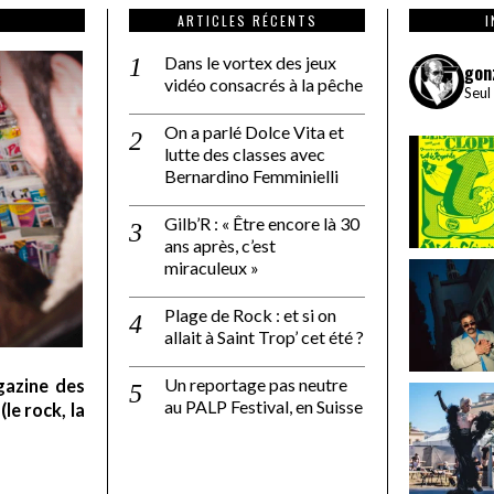
ARTICLES RÉCENTS
Dans le vortex des jeux
gon
vidéo consacrés à la pêche
Seul
On a parlé Dolce Vita et
lutte des classes avec
Bernardino Femminielli
Gilb’R : « Être encore là 30
ans après, c’est
miraculeux »
Plage de Rock : et si on
allait à Saint Trop’ cet été ?
Un reportage pas neutre
gazine des
au PALP Festival, en Suisse
le rock, la