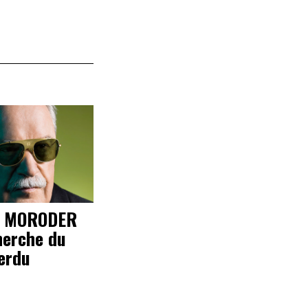
O MORODER
herche du
erdu