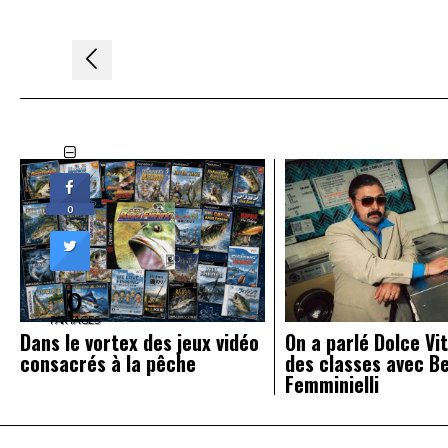
Navigation
de
l’article
0
0
PARTAGES
Dans le vortex des jeux vidéo
On a parlé Dolce Vit
consacrés à la pêche
des classes avec B
Femminielli