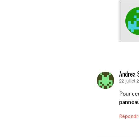
Andrea S
22 juillet
dit :
Pour ceu
panneaux
Répondr