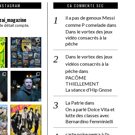
INSTAGRAM
CA COMMENTE SEC
il a pas de genoux Messi
zai_magazine
comme P comelade
dans
 le détail compte.
Dans le vortex des jeux
vidéo consacrés à la
pêche
Dans le vortex des jeux
vidéos consacrés à la
pêche
dans
PACÔME
THIELLEMENT
La séance d’Hip Gnose
La Patrie
dans
On a parlé Dolce Vita et
lutte des classes avec
Bernardino Femminielli
carte noire negra à l'o