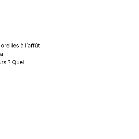
reilles à l’affût
la
rs ? Quel