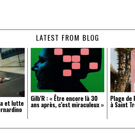
LATEST FROM BLOG
Gilb’R : « Être encore là 30
Plage de R
a et lutte
ans après, c’est miraculeux »
à Saint Tr
ernardino