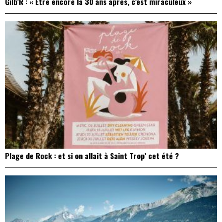
Gilb’R : « Être encore là 30 ans après, c’est miraculeux »
Plage de Rock : et si on allait à Saint Trop’ cet été ?