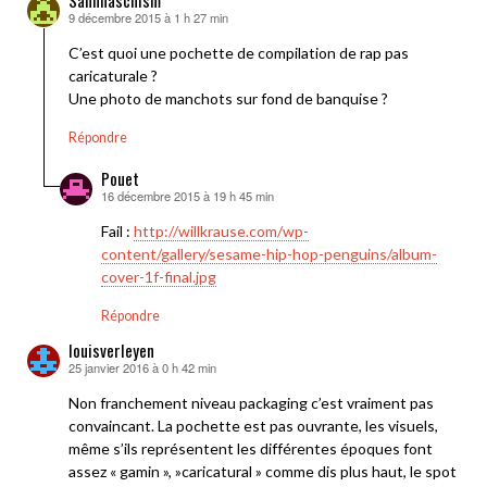
9 décembre 2015 à 1 h 27 min
dit :
C’est quoi une pochette de compilation de rap pas
caricaturale ?
Une photo de manchots sur fond de banquise ?
Répondre
Pouet
16 décembre 2015 à 19 h 45 min
dit :
Fail :
http://willkrause.com/wp-
content/gallery/sesame-hip-hop-penguins/album-
cover-1f-final.jpg
Répondre
louisverleyen
25 janvier 2016 à 0 h 42 min
dit :
Non franchement niveau packaging c’est vraiment pas
convaincant. La pochette est pas ouvrante, les visuels,
même s’ils représentent les différentes époques font
assez « gamin », »caricatural » comme dis plus haut, le spot