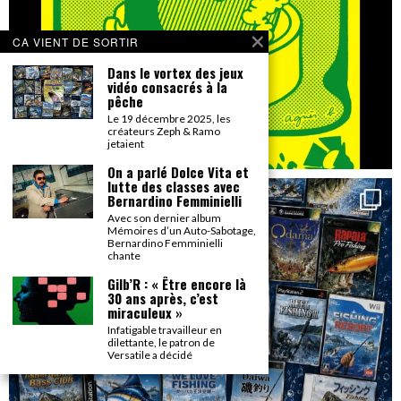
CA VIENT DE SORTIR
Dans le vortex des jeux
vidéo consacrés à la
pêche
Le 19 décembre 2025, les
créateurs Zeph & Ramo
jetaient
On a parlé Dolce Vita et
lutte des classes avec
Bernardino Femminielli
Avec son dernier album
Mémoires d’un Auto-Sabotage,
Bernardino Femminielli
chante
Gilb’R : « Être encore là
30 ans après, c’est
miraculeux »
Infatigable travailleur en
dilettante, le patron de
Versatile a décidé