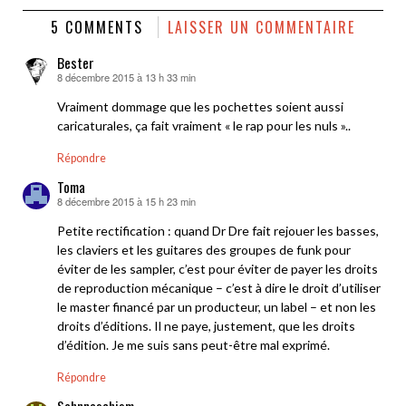
5 COMMENTS
LAISSER UN COMMENTAIRE
Bester
8 décembre 2015 à 13 h 33 min
dit :
Vraiment dommage que les pochettes soient aussi
caricaturales, ça fait vraiment « le rap pour les nuls »..
Répondre
Toma
8 décembre 2015 à 15 h 23 min
dit :
Petite rectification : quand Dr Dre fait rejouer les basses,
les claviers et les guitares des groupes de funk pour
éviter de les sampler, c’est pour éviter de payer les droits
de reproduction mécanique – c’est à dire le droit d’utiliser
le master financé par un producteur, un label – et non les
droits d’éditions. Il ne paye, justement, que les droits
d’édition. Je me suis sans peut-être mal exprimé.
Répondre
Sahnnaschism