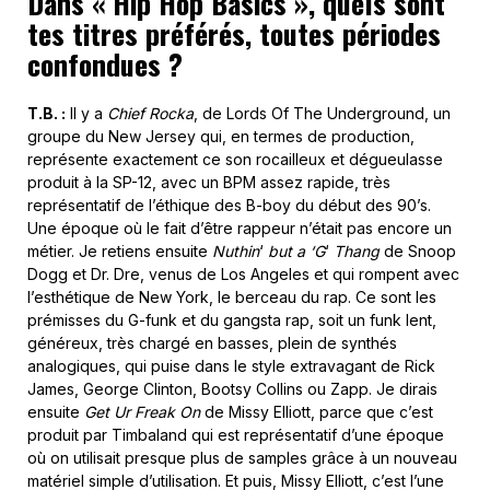
Dans « Hip Hop Basics », quels sont
tes titres préférés, toutes périodes
confondues ?
T.B. :
Il y a
Chief Rocka
, de Lords Of The Underground, un
groupe du New Jersey qui, en termes de production,
représente exactement ce son rocailleux et dégueulasse
produit à la SP-12, avec un BPM assez rapide, très
représentatif de l’éthique des B-boy du début des 90’s.
Une époque où le fait d’être rappeur n’était pas encore un
métier. Je retiens ensuite
Nuthin
‘
but a ‘G
‘
Thang
de Snoop
Dogg et Dr. Dre, venus de Los Angeles et qui rompent avec
l’esthétique de New York, le berceau du rap. Ce sont les
prémisses du G-funk et du gangsta rap, soit un funk lent,
généreux, très chargé en basses, plein de synthés
analogiques, qui puise dans le style extravagant de Rick
James, George Clinton, Bootsy Collins ou Zapp. Je dirais
ensuite
Get Ur Freak On
de Missy Elliott, parce que c’est
produit par Timbaland qui est représentatif d’une époque
où on utilisait presque plus de samples grâce à un nouveau
matériel simple d’utilisation. Et puis, Missy Elliott, c’est l’une