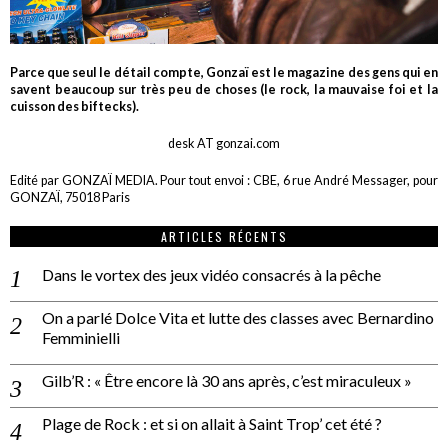
Parce que seul le détail compte, Gonzaï est le magazine des gens qui en
savent beaucoup sur très peu de choses (le rock, la mauvaise foi et la
cuisson des biftecks).
desk AT gonzai.com
Edité par GONZAÏ MEDIA. Pour tout envoi : CBE, 6 rue André Messager, pour
GONZAÏ, 75018 Paris
ARTICLES RÉCENTS
Dans le vortex des jeux vidéo consacrés à la pêche
On a parlé Dolce Vita et lutte des classes avec Bernardino
Femminielli
Gilb’R : « Être encore là 30 ans après, c’est miraculeux »
Plage de Rock : et si on allait à Saint Trop’ cet été ?