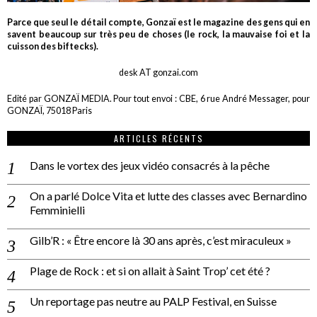
Parce que seul le détail compte, Gonzaï est le magazine des gens qui en
savent beaucoup sur très peu de choses (le rock, la mauvaise foi et la
cuisson des biftecks).
desk AT gonzai.com
Edité par GONZAÏ MEDIA. Pour tout envoi : CBE, 6 rue André Messager, pour
GONZAÏ, 75018 Paris
ARTICLES RÉCENTS
Dans le vortex des jeux vidéo consacrés à la pêche
On a parlé Dolce Vita et lutte des classes avec Bernardino
Femminielli
Gilb’R : « Être encore là 30 ans après, c’est miraculeux »
Plage de Rock : et si on allait à Saint Trop’ cet été ?
Un reportage pas neutre au PALP Festival, en Suisse