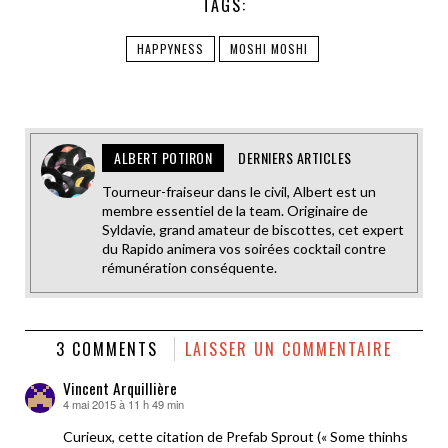
TAGS:
HAPPYNESS
MOSHI MOSHI
ALBERT POTIRON
DERNIERS ARTICLES
Tourneur-fraiseur dans le civil, Albert est un
membre essentiel de la team. Originaire de
Syldavie, grand amateur de biscottes, cet expert
du Rapido animera vos soirées cocktail contre
rémunération conséquente.
3 COMMENTS
LAISSER UN COMMENTAIRE
Vincent Arquillière
4 mai 2015 à 11 h 49 min
dit :
Curieux, cette citation de Prefab Sprout (« Some thinhs