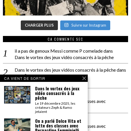
CHARGER PLUS
Suivre sur Instagram
CA COMMENTE SEC
il a pas de genoux Messi comme P comelade
dans
Dans le vortex des jeux vidéo consacrés à la pêche
Dans le vortex des jeux vidéos consacrés à la pêche
dans
PACÔME THIELLEMENT
CA VIENT DE SORTIR
La séance d’Hip Gnose
Dans le vortex des jeux
vidéo consacrés à la
La Patrie
dans
pêche
On a parlé Dolce Vita et lutte des classes avec
Le 19 décembre 2025, les
Bernardino Femminielli
créateurs Zeph & Ramo
jetaient
carte noire negra à l'o tiede
dans
On a parlé Dolce Vita et
lutte des classes avec
On a parlé Dolce Vita et lutte des classes avec
Bernardino Femminielli