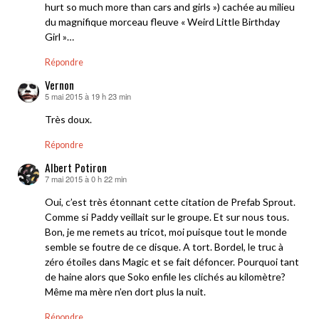
hurt so much more than cars and girls ») cachée au milieu
du magnifique morceau fleuve « Weird Little Birthday
Girl »…
Répondre
Vernon
5 mai 2015 à 19 h 23 min
dit :
Très doux.
Répondre
Albert Potiron
7 mai 2015 à 0 h 22 min
dit :
Oui, c’est très étonnant cette citation de Prefab Sprout.
Comme si Paddy veillait sur le groupe. Et sur nous tous.
Bon, je me remets au tricot, moi puisque tout le monde
semble se foutre de ce disque. A tort. Bordel, le truc à
zéro étoiles dans Magic et se fait défoncer. Pourquoi tant
de haine alors que Soko enfile les clichés au kilomètre?
Même ma mère n’en dort plus la nuit.
Répondre