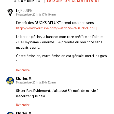
5 COMMENTS
LAISSER UN COMMENTAIRE
LE_POULPE
5 septembre 2011 à 17 h 49 min
dit :
L’esprit des DUCKS DELUXE prend tout son sens …
http://www.youtube.com/watch?v=743Cc8cUobQ
La bonne pêche, la banane, mon titre préféré de l’album
« Call my name » énorme … A prendre du bon côté sans
mauvais esprit.
Cette émission, votre émission est géniale, merci les gars
!
Répondre
Charles M.
5 septembre 2011 à 20 h 52 min
dit :
Sister Ray. Evidement. J’ai passé Six mois de ma vie à
n’écouter que cela.
Répondre
Charles M.