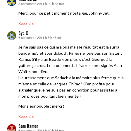
5 septembre 2011 à 20 h 53 min
dit :
Merci pour ce petit moment nostalgie, Johnny Jet.
Répondre
Syd C
6 septembre 2011 à 5 h 46 min
dit :
Je ne sais pas ce qui m’a pris mais le résultat est là sur la
bande mp3 et soundcloud : Ringo ne joue pas sur Instant
Karma. S’il y a un Beatle « en plus », c’est George à la
guitare je crois. Les roulements bizarres sont signés Alan
White, bon dieu.
Heureusement que Serlach a la mémoire plus ferme que la
mienne et celle de Jacques Chirac ! (J’en profite pour
signaler que je ne suis pas en condition pour assister à
mon procès pourtant bien mérité.)
Monsieur pouple : merci !
Répondre
Sam Ramon
6 septembre 2011 à 10 h 56 min