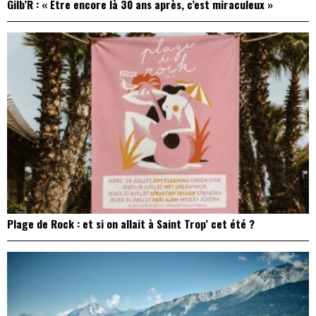
Gilb’R : « Être encore là 30 ans après, c’est miraculeux »
Plage de Rock : et si on allait à Saint Trop’ cet été ?