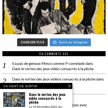
CHARGER PLUS
Suivre sur Instagram
CA COMMENTE SEC
il a pas de genoux Messi comme P comelade
dans
Dans le vortex des jeux vidéo consacrés à la pêche
Dans le vortex des jeux vidéos consacrés à la pêche
dans
PACÔME THIELLEMENT
CA VIENT DE SORTIR
La séance d’Hip Gnose
Dans le vortex des jeux
vidéo consacrés à la
La Patrie
dans
pêche
On a parlé Dolce Vita et lutte des classes avec
Le 19 décembre 2025, les