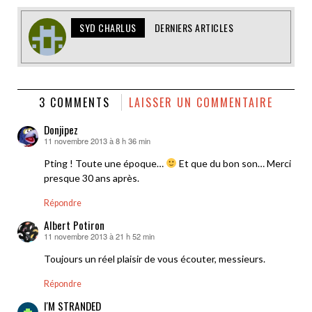
SYD CHARLUS
DERNIERS ARTICLES
3 COMMENTS
LAISSER UN COMMENTAIRE
Donjipez
11 novembre 2013 à 8 h 36 min
dit :
Pting ! Toute une époque…
Et que du bon son… Merci
presque 30 ans après.
Répondre
Albert Potiron
11 novembre 2013 à 21 h 52 min
dit :
Toujours un réel plaisir de vous écouter, messieurs.
Répondre
I'M STRANDED