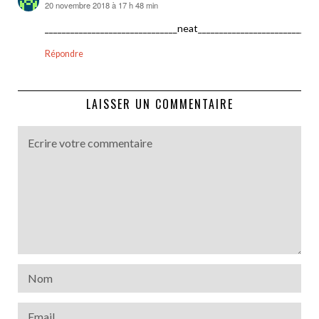
20 novembre 2018 à 17 h 48 min
dit :
_______________________________neat___________________________
Répondre
LAISSER UN COMMENTAIRE