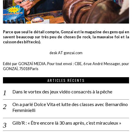
Parce que seul le détail compte, Gonzaï est le magazine des gens qui en
savent beaucoup sur très peu de choses (le rock, la mauvaise foi et la
cuisson des biftecks).
desk AT gonzai.com
Edité par GONZAÏ MEDIA. Pour tout envoi : CBE, 6 rue André Messager, pour
GONZAÏ, 75018 Paris
ARTICLES RÉCENTS
Dans le vortex des jeux vidéo consacrés à la pêche
On a parlé Dolce Vita et lutte des classes avec Bernardino
Femminielli
Gilb’R : « Être encore là 30 ans après, c’est miraculeux »