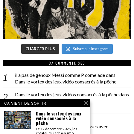
CHARGER PLUS
Suivre sur Instagram
CA COMMENTE SEC
il a pas de genoux Messi comme P comelade
dans
Dans le vortex des jeux vidéo consacrés à la pêche
Dans le vortex des jeux vidéos consacrés à la pêche
dans
PACÔME THIELLEMENT
CA VIENT DE SORTIR
La séance d’Hip Gnose
Dans le vortex des jeux
vidéo consacrés à la
La Patrie
dans
pêche
On a parlé Dolce Vita et lutte des classes avec
Le 19 décembre 2025, les
Bernardino Femminielli
créateurs Zeph & Ramo