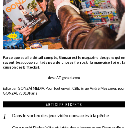
Parce que seul le détail compte, Gonzaï est le magazine des gens qui en
savent beaucoup sur très peu de choses (le rock, la mauvaise foi et la
cuisson des biftecks).
desk AT gonzai.com
Edité par GONZAÏ MEDIA. Pour tout envoi : CBE, 6 rue André Messager, pour
GONZAÏ, 75018 Paris
ARTICLES RÉCENTS
Dans le vortex des jeux vidéo consacrés à la pêche
On a parlé Dolce Vita et lutte des classes avec Bernardino