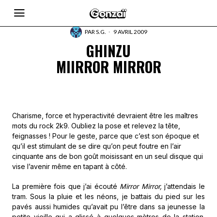
PAR
S.G.
9 AVRIL 2009
GHINZU
MIIRROR MIRROR
Charisme, force et hyperactivité devraient être les maîtres
mots du rock 2k9. Oubliez la pose et relevez la tête,
feignasses ! Pour le geste, parce que c’est son époque et
qu’il est stimulant de se dire qu’on peut foutre en l’air
cinquante ans de bon goût moisissant en un seul disque qui
vise l’avenir même en tapant à côté.
La première fois que j’ai écouté
Mirror Mirror,
j’attendais le
tram. Sous la pluie et les néons, je battais du pied sur les
pavés aussi humides qu’avait pu l’être dans sa jeunesse la
petite vieille qui a glissé à quelques mètres de la station.