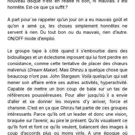
nouveau disque n’est en réalité ni bon, ni mauvais. Il est
honnête. Est-ce que ça suffit ?
A part pour se rappeler qu’un jour on a eu mauvais goût et
qu’on a aimé ça, les choses simplement honnêtes ne
servent à rien. Du tout bon ou du mauvais, rien d’autre.
ON/OFF mode d’emploi.
Le groupe tape à côté quand il s’embourbe dans des
bidouillages et un éclectisme imposant qui lui font perdre en
consistance, comme cette tentative de placer des chœurs
malvenus (
Dream Maker
). Mais Ghinzu a quelque chose que
beaucoup n’ont pas. John Stargasm. Voilà quelqu’un qui sait
mener son affaire entre ses autres activités, hyperactivité.
Capable de mettre un bon coup de balai sur un tas de
références poussiéreuses. Pour aller jusqu’où il a envie
d’aller et se donner les moyens d’y arriver, force et
charisme. C’est en ça que Ghinzu fait partie de ces groupes
intéressants. Parce qu’ils ont un leader et donc une vision,
braquée sur l’avenir, au pire le présent. Qu’ils visualisent ce
qu’ils font et font ce qu’ils veulent, balancent des images à
coup d’accords plus ou moins virils. A une époque où