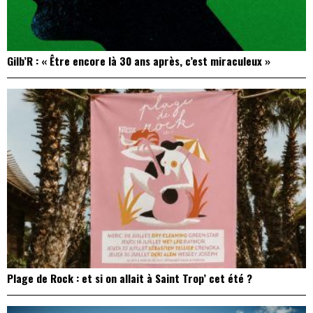
Gilb’R : « Être encore là 30 ans après, c’est miraculeux »
Plage de Rock : et si on allait à Saint Trop’ cet été ?