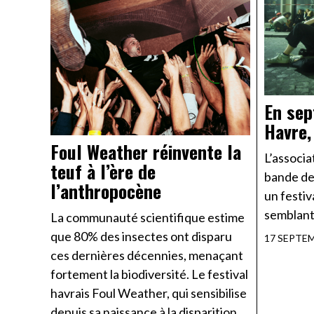
En sep
Havre, 
Foul Weather réinvente la
L’associa
teuf à l’ère de
bande de
l’anthropocène
un festiv
semblant 
La communauté scientifique estime
que 80% des insectes ont disparu
17 SEPTE
ces dernières décennies, menaçant
fortement la biodiversité. Le festival
havrais Foul Weather, qui sensibilise
depuis sa naissance à la disparition