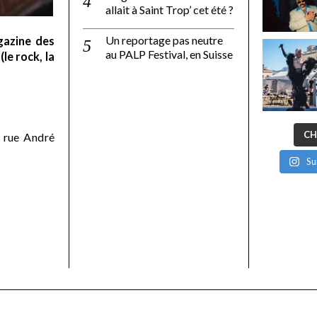
allait à Saint Trop’ cet été ?
Un reportage pas neutre
gazine des
au PALP Festival, en Suisse
le rock, la
CH
 rue André
Su