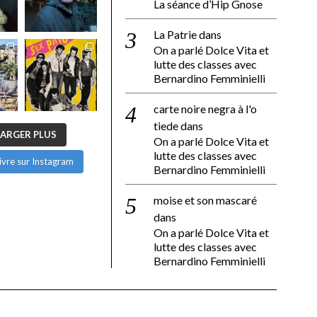
La séance d’Hip Gnose
La Patrie
dans
On a parlé Dolce Vita et
lutte des classes avec
Bernardino Femminielli
carte noire negra à l'o
tiede
dans
ARGER PLUS
On a parlé Dolce Vita et
lutte des classes avec
ivre sur Instagram
Bernardino Femminielli
moise et son mascaré
dans
On a parlé Dolce Vita et
lutte des classes avec
Bernardino Femminielli