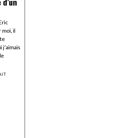
e d’un
Eric
moi, il
ste
 j’aimais
le
AIT