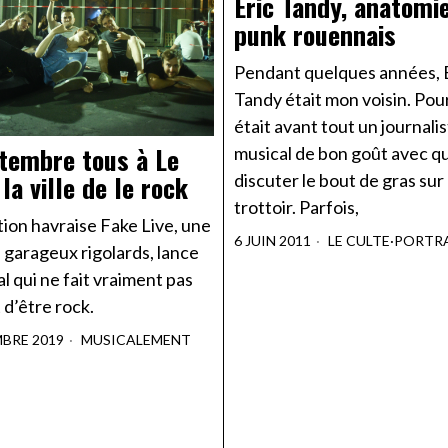
Eric Tandy, anatomi
punk rouennais
Pendant quelques années, 
Tandy était mon voisin. Pour 
était avant tout un journali
tembre tous à Le
musical de bon goût avec qui
la ville de le rock
discuter le bout de gras sur 
trottoir. Parfois,
tion havraise Fake Live, une
6 JUIN 2011
LE CULTE
·
PORTR
 garageux rigolards, lance
al qui ne fait vraiment pas
d’être rock.
MBRE 2019
MUSICALEMENT