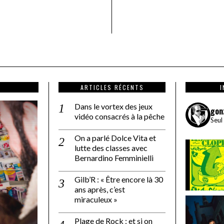
ARTICLES RÉCENTS
Dans le vortex des jeux
gon
vidéo consacrés à la pêche
Seul
On a parlé Dolce Vita et
lutte des classes avec
Bernardino Femminielli
Gilb’R : « Être encore là 30
ans après, c’est
miraculeux »
Plage de Rock : et si on