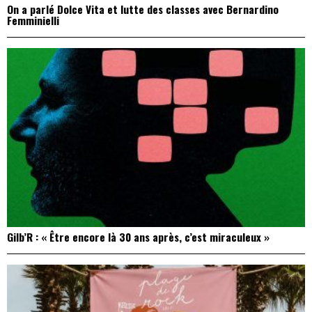
On a parlé Dolce Vita et lutte des classes avec Bernardino
Femminielli
Gilb’R : « Être encore là 30 ans après, c’est miraculeux »