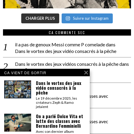
CHARGER PLUS
Suivre sur Instagram
CA COMMENTE SEC
il a pas de genoux Messi comme P comelade
dans
Dans le vortex des jeux vidéo consacrés à la pêche
Dans le vortex des jeux vidéos consacrés à la pêche
dans
PACÔME THIELLEMENT
CA VIENT DE SORTIR
La séance d’Hip Gnose
Dans le vortex des jeux
vidéo consacrés à la
La Patrie
dans
pêche
On a parlé Dolce Vita et lutte des classes avec
Le 19 décembre 2025, les
Bernardino Femminielli
créateurs Zeph & Ramo
jetaient
carte noire negra à l'o tiede
dans
On a parlé Dolce Vita et
lutte des classes avec
On a parlé Dolce Vita et lutte des classes avec
Bernardino Femminielli
Bernardino Femminielli
Avec son dernier album