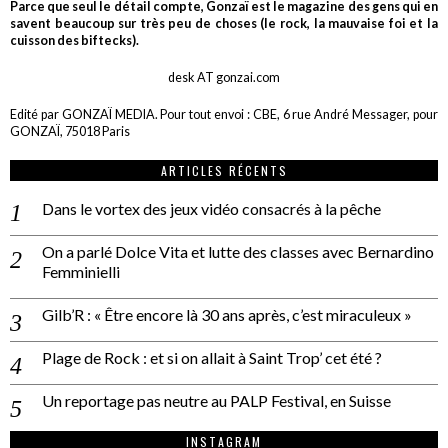
Parce que seul le détail compte, Gonzaï est le magazine des gens qui en
savent beaucoup sur très peu de choses (le rock, la mauvaise foi et la
cuisson des biftecks).
desk AT gonzai.com
Edité par GONZAÏ MEDIA. Pour tout envoi : CBE, 6 rue André Messager, pour
GONZAÏ, 75018 Paris
ARTICLES RÉCENTS
Dans le vortex des jeux vidéo consacrés à la pêche
On a parlé Dolce Vita et lutte des classes avec Bernardino
Femminielli
Gilb’R : « Être encore là 30 ans après, c’est miraculeux »
Plage de Rock : et si on allait à Saint Trop’ cet été ?
Un reportage pas neutre au PALP Festival, en Suisse
INSTAGRAM