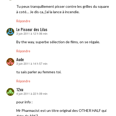
Tu peux tranquillement pisser contre les grilles du square
à coté… Je dis ca, j’ai la lance à incendie.
Répondre
Le Pisseur des Lilas
3 juin 2011 à 12 h 06 min
dit :
By the way, superbe sélection de films, on se régale.
Répondre
Aude
3 juin 2011 à 14 h 57 min
dit :
tu sais parler au femmes toi.
Répondre
12xu
4 juin 2011 à 22 h 09 min
dit :
pour info :
Mr Pharmacist est un titre original des OTHER HALF qui
date de 1967.