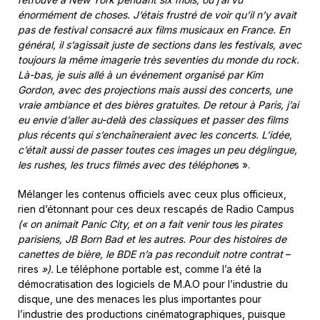
énormément de choses. J’étais frustré de voir qu’il n’y avait
pas de festival consacré aux films musicaux en France. En
général, il s’agissait juste de sections dans les festivals, avec
toujours la même imagerie très seventies du monde du rock.
Là-bas, je suis allé à un événement organisé par Kim
Gordon, avec des projections mais aussi des concerts, une
vraie ambiance et des bières gratuites. De retour à Paris, j’ai
eu envie d’aller au-delà des classiques et passer des films
plus récents qui s’enchaîneraient avec les concerts. L’idée,
c’était aussi de passer toutes ces images un peu déglingue,
les rushes, les trucs filmés avec des téléphone
s ».
Mélanger les contenus officiels avec ceux plus officieux,
rien d’étonnant pour ces deux rescapés de Radio Campus
(« on animait Panic City, et on a fait venir tous les pirates
parisiens, JB Born Bad et les autres. Pour des histoires de
canettes de bière, le BDE n’a pas reconduit notre contrat
–
rires
»).
Le téléphone portable est, comme l’a été la
démocratisation des logiciels de M.A.O pour l’industrie du
disque, une des menaces les plus importantes pour
l’industrie des productions cinématographiques, puisque