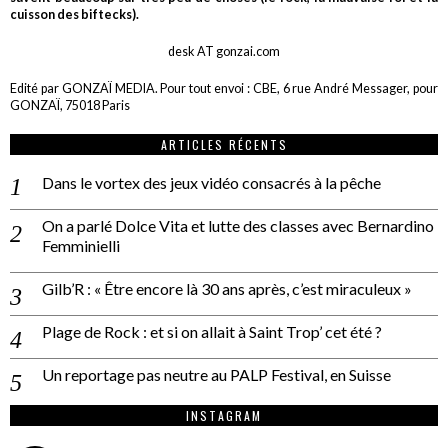
cuisson des biftecks).
desk AT gonzai.com
Edité par GONZAÏ MEDIA. Pour tout envoi : CBE, 6 rue André Messager, pour
GONZAÏ, 75018 Paris
ARTICLES RÉCENTS
Dans le vortex des jeux vidéo consacrés à la pêche
On a parlé Dolce Vita et lutte des classes avec Bernardino
Femminielli
Gilb’R : « Être encore là 30 ans après, c’est miraculeux »
Plage de Rock : et si on allait à Saint Trop’ cet été ?
Un reportage pas neutre au PALP Festival, en Suisse
INSTAGRAM