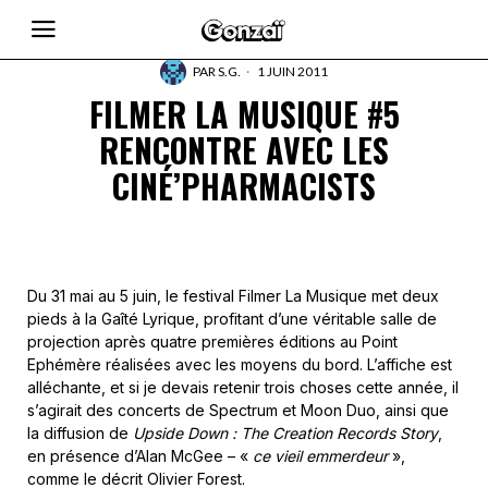
PAR
S.G.
1 JUIN 2011
FILMER LA MUSIQUE #5
RENCONTRE AVEC LES
CINÉ’PHARMACISTS
Du 31 mai au 5 juin, le festival Filmer La Musique met deux
pieds à la Gaîté Lyrique, profitant d’une véritable salle de
projection après quatre premières éditions au Point
Ephémère réalisées avec les moyens du bord. L’affiche est
alléchante, et si je devais retenir trois choses cette année, il
s’agirait des concerts de Spectrum et Moon Duo, ainsi que
la diffusion de
Upside Down : The Creation Records Story
,
en présence d’Alan McGee – «
ce vieil emmerdeur
»,
comme le décrit Olivier Forest.