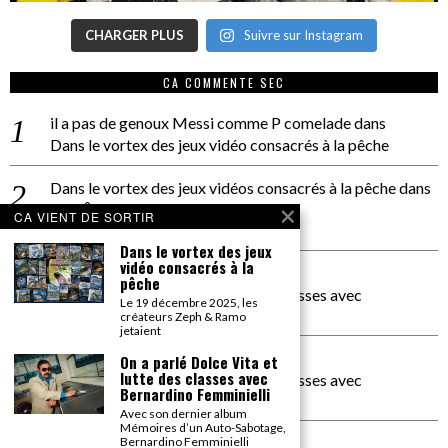
CHARGER PLUS
Suivre sur Instagram
CA COMMENTE SEC
il a pas de genoux Messi comme P comelade
dans
Dans le vortex des jeux vidéo consacrés à la pêche
Dans le vortex des jeux vidéos consacrés à la pêche
dans
PACÔME THIELLEMENT
CA VIENT DE SORTIR
La séance d’Hip Gnose
Dans le vortex des jeux
vidéo consacrés à la
La Patrie
dans
pêche
On a parlé Dolce Vita et lutte des classes avec
Le 19 décembre 2025, les
Bernardino Femminielli
créateurs Zeph & Ramo
jetaient
carte noire negra à l'o tiede
dans
On a parlé Dolce Vita et
lutte des classes avec
On a parlé Dolce Vita et lutte des classes avec
Bernardino Femminielli
Bernardino Femminielli
Avec son dernier album
Mémoires d’un Auto-Sabotage,
moise et son mascaré
dans
Bernardino Femminielli