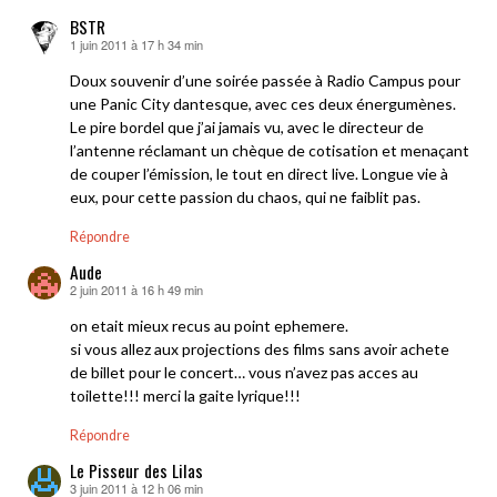
BSTR
1 juin 2011 à 17 h 34 min
dit :
Doux souvenir d’une soirée passée à Radio Campus pour
une Panic City dantesque, avec ces deux énergumènes.
Le pire bordel que j’ai jamais vu, avec le directeur de
l’antenne réclamant un chèque de cotisation et menaçant
de couper l’émission, le tout en direct live. Longue vie à
eux, pour cette passion du chaos, qui ne faiblit pas.
Répondre
Aude
2 juin 2011 à 16 h 49 min
dit :
on etait mieux recus au point ephemere.
si vous allez aux projections des films sans avoir achete
de billet pour le concert… vous n’avez pas acces au
toilette!!! merci la gaite lyrique!!!
Répondre
Le Pisseur des Lilas
3 juin 2011 à 12 h 06 min
dit :