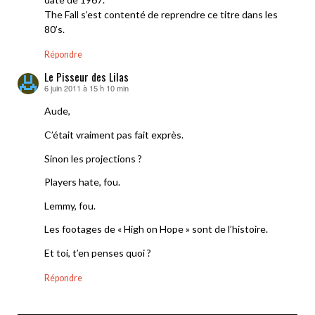
The Fall s’est contenté de reprendre ce titre dans les
80’s.
Répondre
Le Pisseur des Lilas
6 juin 2011 à 15 h 10 min
dit :
Aude,
C’était vraiment pas fait exprès.
Sinon les projections ?
Players hate, fou.
Lemmy, fou.
Les footages de « High on Hope » sont de l’histoire.
Et toi, t’en penses quoi ?
Répondre