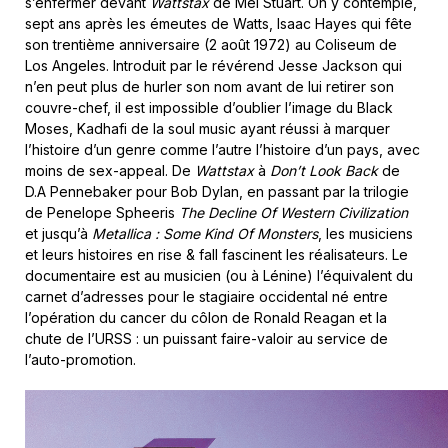
s’enfermer devant
Wattstax
de Mel Stuart. On y contemple,
sept ans après les émeutes de Watts, Isaac Hayes qui fête
son trentième anniversaire (2 août 1972) au Coliseum de
Los Angeles. Introduit par le révérend Jesse Jackson qui
n’en peut plus de hurler son nom avant de lui retirer son
couvre-chef, il est impossible d’oublier l’image du Black
Moses, Kadhafi de la soul music ayant réussi à marquer
l’histoire d’un genre comme l’autre l’histoire d’un pays, avec
moins de sex-appeal. De
Wattstax
à
Don’t Look Back
de
D.A Pennebaker pour Bob Dylan, en passant par la trilogie
de Penelope Spheeris
The Decline Of Western Civilization
et jusqu’à
Metallica : Some Kind Of Monsters
, les musiciens
et leurs histoires en rise & fall fascinent les réalisateurs. Le
documentaire est au musicien (ou à Lénine) l’équivalent du
carnet d’adresses pour le stagiaire occidental né entre
l’opération du cancer du côlon de Ronald Reagan et la
chute de l’URSS : un puissant faire-valoir au service de
l’auto-promotion.