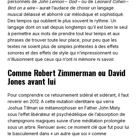
personnels de
John
Lennon
–
God
– ou de
Léonard Cohen
–
Bird on a wire
– aurait l’audace de choisir un langage
musical délaissé et abhorré car mélodique et sophistiqué.
Des tempos qui oublient le plus souvent le rythme
.
Un
langage dont on sait depuis longtemps qu’il est bien le seul
à permettre aux mots de prendre tout leur temps et aux
phrases de trouver toute leur place, pour peu que les
textes ne soient plus de simples prétextes à des effets
sonores et des effets de style qui n’impressionnent ou
n’illusionnent que ceux qui n’ont ni mémoire ni savoir.
Comme Robert Zimmerman ou David
Jones avant lui
Pour comprendre ce retournement sidéral et sidérant, il faut
revenir en 2012. A cette mutation identitaire qui verra
Joshua Tillman se métamorphoser en Father John Misty
sous l’effet libérateur et psychédélique de l’absorption de
champignons magiques suivie d’une méditation prolongée
sous un arbre. Renouer avec ce moment clé que fut pour lui
le basculement dans « un autre que soi » comme