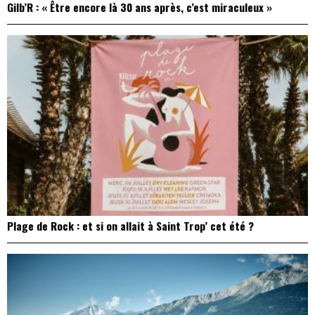
Gilb’R : « Être encore là 30 ans après, c’est miraculeux »
Plage de Rock : et si on allait à Saint Trop’ cet été ?