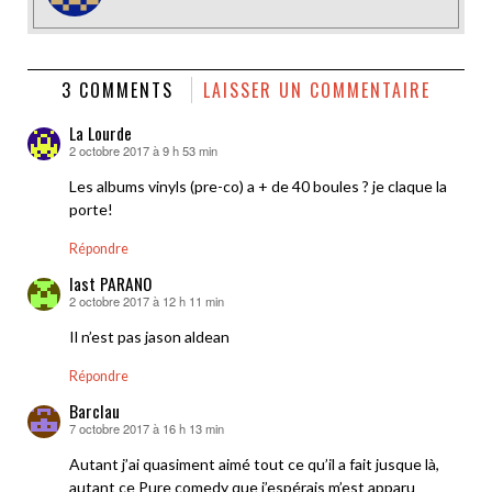
3 COMMENTS
LAISSER UN COMMENTAIRE
La Lourde
2 octobre 2017 à 9 h 53 min
dit :
Les albums vinyls (pre-co) a + de 40 boules ? je claque la
porte!
Répondre
last PARANO
2 octobre 2017 à 12 h 11 min
dit :
Il n’est pas jason aldean
Répondre
Barclau
7 octobre 2017 à 16 h 13 min
dit :
Autant j’ai quasiment aimé tout ce qu’il a fait jusque là,
autant ce Pure comedy que j’espérais m’est apparu