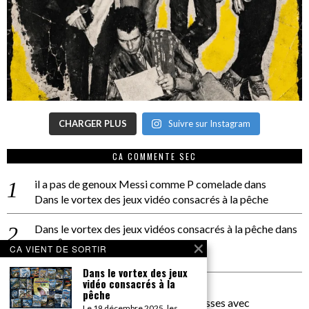
CHARGER PLUS
Suivre sur Instagram
CA COMMENTE SEC
il a pas de genoux Messi comme P comelade
dans
Dans le vortex des jeux vidéo consacrés à la pêche
Dans le vortex des jeux vidéos consacrés à la pêche
dans
PACÔME THIELLEMENT
CA VIENT DE SORTIR
La séance d’Hip Gnose
Dans le vortex des jeux
vidéo consacrés à la
La Patrie
dans
pêche
On a parlé Dolce Vita et lutte des classes avec
Le 19 décembre 2025, les