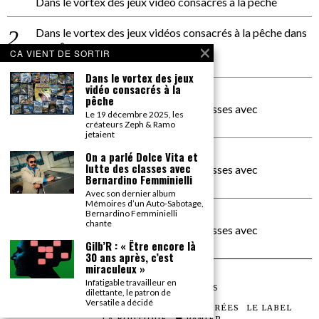
Dans le vortex des jeux vidéo consacrés à la pêche
Dans le vortex des jeux vidéos consacrés à la pêche
dans
PACÔME THIELLEMENT
CA VIENT DE SORTIR
La séance d’Hip Gnose
Dans le vortex des jeux
vidéo consacrés à la
La Patrie
dans
pêche
On a parlé Dolce Vita et lutte des classes avec
Le 19 décembre 2025, les
Bernardino Femminielli
créateurs Zeph & Ramo
jetaient
carte noire negra à l'o tiede
dans
On a parlé Dolce Vita et
lutte des classes avec
On a parlé Dolce Vita et lutte des classes avec
Bernardino Femminielli
Bernardino Femminielli
Avec son dernier album
Mémoires d’un Auto-Sabotage,
moise et son mascaré
dans
Bernardino Femminielli
chante
On a parlé Dolce Vita et lutte des classes avec
Bernardino Femminielli
Gilb’R : « Être encore là
30 ans après, c’est
miraculeux »
Infatigable travailleur en
©
2026
TOUS DROITS RÉSERVÉS
dilettante, le patron de
Versatile a décidé
LES ARTICLES
LE MAGAZINE
LES SOIRÉES
LE LABEL
LA BOUTIQUE
PANIER