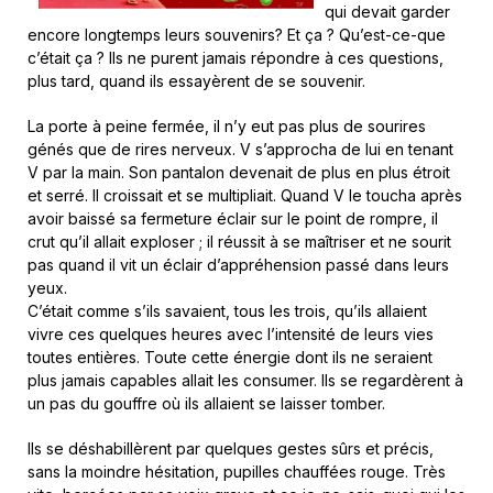
qui devait garder
encore longtemps leurs souvenirs? Et ça ? Qu’est-ce-que
c’était ça ? Ils ne purent jamais répondre à ces questions,
plus tard, quand ils essayèrent de se souvenir.
La porte à peine fermée, il n’y eut pas plus de sourires
génés que de rires nerveux. V s’approcha de lui en tenant
V par la main. Son pantalon devenait de plus en plus étroit
et serré. Il croissait et se multipliait. Quand V le toucha après
avoir baissé sa fermeture éclair sur le point de rompre, il
crut qu’il allait exploser ; il réussit à se maîtriser et ne sourit
pas quand il vit un éclair d’appréhension passé dans leurs
yeux.
C’était comme s’ils savaient, tous les trois, qu’ils allaient
vivre ces quelques heures avec l’intensité de leurs vies
toutes entières. Toute cette énergie dont ils ne seraient
plus jamais capables allait les consumer. Ils se regardèrent à
un pas du gouffre où ils allaient se laisser tomber.
Ils se déshabillèrent par quelques gestes sûrs et précis,
sans la moindre hésitation, pupilles chauffées rouge. Très