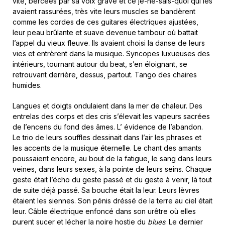
vite, bercées par sa voix grave et ce je-ne-sais-quoi qui les
avaient rassurées, très vite leurs muscles se bandèrent
comme les cordes de ces guitares électriques ajustées,
leur peau brûlante et suave devenue tambour où battait
l’appel du vieux fleuve. Ils avaient choisi la danse de leurs
vies et entrèrent dans la musique. Syncopes luxueuses des
intérieurs, tournant autour du beat, s’en éloignant, se
retrouvant derrière, dessus, partout. Tango des chaires
humides.
Langues et doigts ondulaient dans la mer de chaleur. Des
entrelas des corps et des cris s’élevait les vapeurs sacrées
de l’encens du fond des âmes. L’ évidence de l’abandon.
Le trio de leurs souffles dessinait dans l’air les phrases et
les accents de la musique éternelle. Le chant des amants
poussaient encore, au bout de la fatigue, le sang dans leurs
veines, dans leurs sexes, à la pointe de leurs seins. Chaque
geste était l’écho du geste passé et du geste à venir, là tout
de suite déjà passé. Sa bouche était la leur. Leurs lèvres
étaient les siennes. Son pénis dréssé de la terre au ciel était
leur. Câble électrique enfoncé dans son urêtre où elles
purent sucer et lécher la noire hostie du
blues
. Le dernier