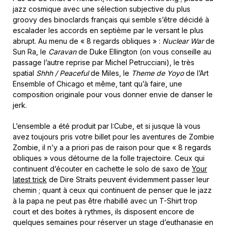
jazz cosmique avec une sélection subjective du plus
groovy des binoclards français qui semble s’être décidé à
escalader les accords en septième par le versant le plus
abrupt. Au menu de « 8 regards obliques » :
Nuclear War
de
Sun Ra, le
Caravan
de Duke Ellington (on vous conseille au
passage l’autre reprise par Michel Petrucciani), le très
spatial
Shhh / Peaceful
de Miles, le
Theme de Yoyo
de l’Art
Ensemble of Chicago et même, tant qu’à faire, une
composition originale pour vous donner envie de danser le
jerk.
L’ensemble a été produit par I:Cube, et si jusque là vous
avez toujours pris votre billet pour les aventures de Zombie
Zombie, il n’y a a priori pas de raison pour que « 8 regards
obliques » vous détourne de la folle trajectoire. Ceux qui
continuent d’écouter en cachette le solo de saxo de
Your
latest trick
de Dire Straits peuvent évidemment passer leur
chemin ; quant à ceux qui continuent de penser que le jazz
à la papa ne peut pas être rhabillé avec un T-Shirt trop
court et des boites à rythmes, ils disposent encore de
quelques semaines pour réserver un stage d’euthanasie en