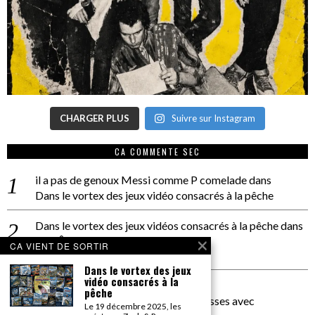
CHARGER PLUS
Suivre sur Instagram
CA COMMENTE SEC
il a pas de genoux Messi comme P comelade
dans
Dans le vortex des jeux vidéo consacrés à la pêche
Dans le vortex des jeux vidéos consacrés à la pêche
dans
PACÔME THIELLEMENT
CA VIENT DE SORTIR
La séance d’Hip Gnose
Dans le vortex des jeux
vidéo consacrés à la
La Patrie
dans
pêche
On a parlé Dolce Vita et lutte des classes avec
Le 19 décembre 2025, les
Bernardino Femminielli