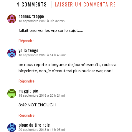
4 COMMENTS
LAISSER UN COMMENTAIRE
nonnes troppo
18 septembre 2018 à 9 h 32 min
dit :
fallait enerver les vrp sur le sujet…..
Répondre
yo la tengo
18 septembre 2018 à 14 h 46 min
dit :
on nous repete a longueur de journées/nuits, roulez a
bicyclette, non, je n’ecouterai plus nuclear war, non!
Répondre
maggie pie
18 septembre 2018 à 20 h 24 min
dit :
3:49 NOT ENOUGH
Répondre
plouc du tire hole
20 septembre 2018 à 14 h 05 min
dit :