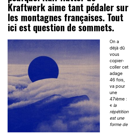
Kraftwerk aime tant pédaler sur
les montagnes françaises. Tout
ici est question de sommets.
On a
déjà dû
vous
copier-
coller cet
adage
46 fois,
va pour
une
47ième :
«
la
répétition
est une
forme de