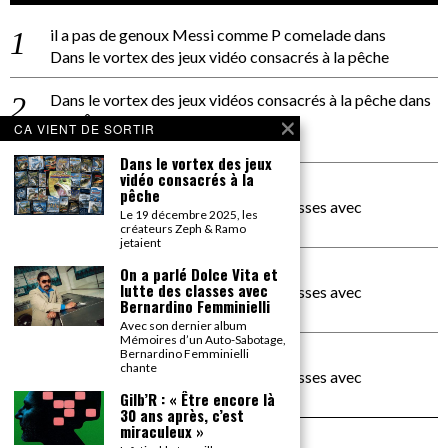
il a pas de genoux Messi comme P comelade
dans
Dans le vortex des jeux vidéo consacrés à la pêche
Dans le vortex des jeux vidéos consacrés à la pêche
dans
PACÔME THIELLEMENT
CA VIENT DE SORTIR
La séance d’Hip Gnose
Dans le vortex des jeux
vidéo consacrés à la
La Patrie
dans
pêche
On a parlé Dolce Vita et lutte des classes avec
Le 19 décembre 2025, les
Bernardino Femminielli
créateurs Zeph & Ramo
jetaient
carte noire negra à l'o tiede
dans
On a parlé Dolce Vita et
lutte des classes avec
On a parlé Dolce Vita et lutte des classes avec
Bernardino Femminielli
Bernardino Femminielli
Avec son dernier album
Mémoires d’un Auto-Sabotage,
moise et son mascaré
dans
Bernardino Femminielli
chante
On a parlé Dolce Vita et lutte des classes avec
Bernardino Femminielli
Gilb’R : « Être encore là
30 ans après, c’est
miraculeux »