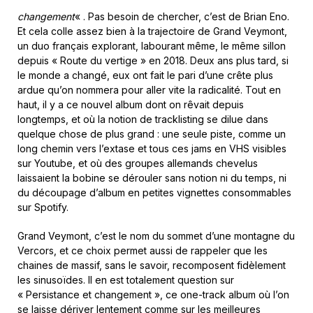
changement
« . Pas besoin de chercher, c’est de Brian Eno.
Et cela colle assez bien à la trajectoire de Grand Veymont,
un duo français explorant, labourant même, le même sillon
depuis « Route du vertige » en 2018. Deux ans plus tard, si
le monde a changé, eux ont fait le pari d’une crête plus
ardue qu’on nommera pour aller vite la radicalité. Tout en
haut, il y a ce nouvel album dont on rêvait depuis
longtemps, et où la notion de tracklisting se dilue dans
quelque chose de plus grand : une seule piste, comme un
long chemin vers l’extase et tous ces jams en VHS visibles
sur Youtube, et où des groupes allemands chevelus
laissaient la bobine se dérouler sans notion ni du temps, ni
du découpage d’album en petites vignettes consommables
sur Spotify.
Grand Veymont, c’est le nom du sommet d’une montagne du
Vercors, et ce choix permet aussi de rappeler que les
chaines de massif, sans le savoir, recomposent fidèlement
les sinusoïdes. Il en est totalement question sur
« Persistance et changement », ce one-track album où l’on
se laisse dériver lentement comme sur les meilleures