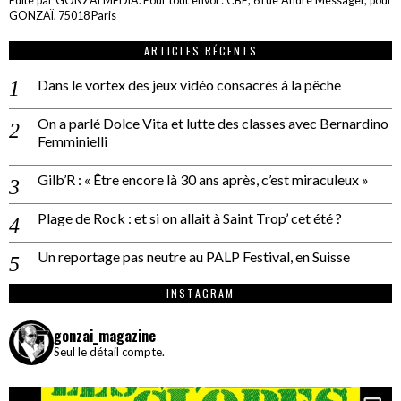
Edité par GONZAÏ MEDIA. Pour tout envoi : CBE, 6 rue André Messager, pour
GONZAÏ, 75018 Paris
ARTICLES RÉCENTS
Dans le vortex des jeux vidéo consacrés à la pêche
On a parlé Dolce Vita et lutte des classes avec Bernardino
Femminielli
Gilb’R : « Être encore là 30 ans après, c’est miraculeux »
Plage de Rock : et si on allait à Saint Trop’ cet été ?
Un reportage pas neutre au PALP Festival, en Suisse
INSTAGRAM
gonzai_magazine
Seul le détail compte.