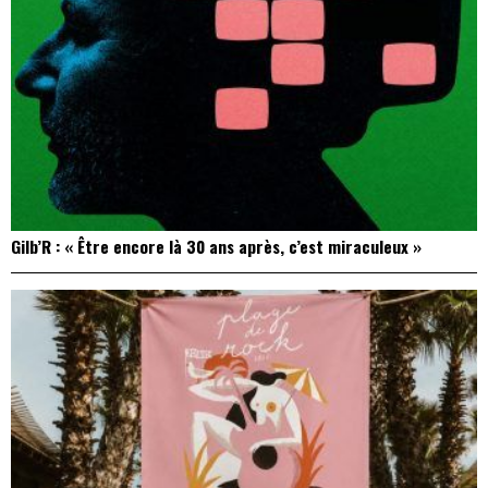
Gilb’R : « Être encore là 30 ans après, c’est miraculeux »