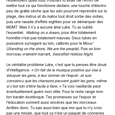
ressemblent quasi tous. Pourtant tu avais fait l’effort de
mettre tout ce qui fonctionne dedans: une louche d’électro
peu de gratte sèche que les ado pourront reprendre sur la
plage, des instrus et du matos tout droit sortie des sixties,
puis une rasade d’effets eighties pour se démarquer des
MGMT. Mais il n’y a aucune âme Luke. Tu as oublié
l’essentiel.
Walking on a dream
, pour être totalement
honnête n’est pas totalement mauvais. Deux tubes en
puissance surnagent au loin, calibrés pour le Mouv‘
(
Standing on the shore, We are the people
). Puis un bon
morceau vraiment marrant,
Swordfish Hotkiss Night
.
Le véritable problème Luke, c’est que tu penses être doué
d’intelligence.
« On fait de la musique positive qui vise à
éduquer les gens, à leur donner de l’espoir. Je suis
convaincu que les chansons peuvent guérir les gens, même
si c’est loin d’être facile à faire. »
Ta voix nasillarde peut
éventuellement guérir mon otite. Pour le reste range mon
ton baratin ésotérique. Tes promesses sur l’espoir et
l’éducation sonnent aussi sincères que tes morceaux.
Arrêtes donc. Tu sais aussi bien que moi que tu n’y crois
pas une minute, que tout ça n’est un paquet de conneries