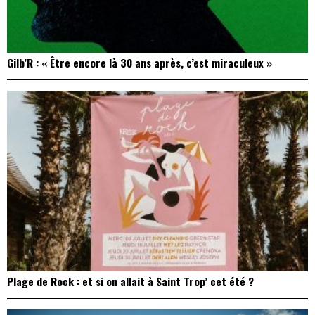
Gilb’R : « Être encore là 30 ans après, c’est miraculeux »
Plage de Rock : et si on allait à Saint Trop’ cet été ?