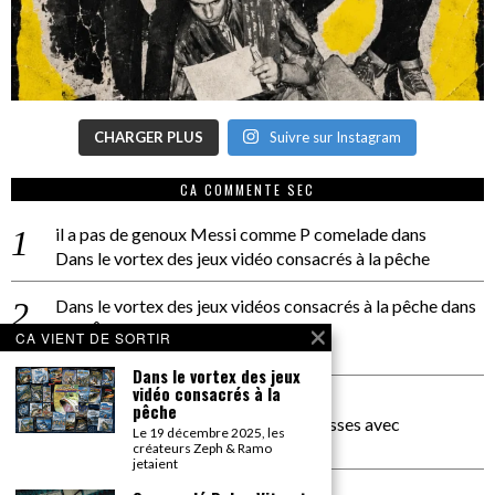
CHARGER PLUS
Suivre sur Instagram
CA COMMENTE SEC
il a pas de genoux Messi comme P comelade
dans
Dans le vortex des jeux vidéo consacrés à la pêche
Dans le vortex des jeux vidéos consacrés à la pêche
dans
PACÔME THIELLEMENT
CA VIENT DE SORTIR
La séance d’Hip Gnose
Dans le vortex des jeux
vidéo consacrés à la
La Patrie
dans
pêche
On a parlé Dolce Vita et lutte des classes avec
Le 19 décembre 2025, les
Bernardino Femminielli
créateurs Zeph & Ramo
jetaient
carte noire negra à l'o tiede
dans