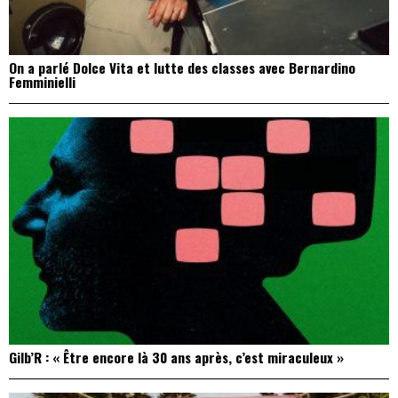
On a parlé Dolce Vita et lutte des classes avec Bernardino
Femminielli
Gilb’R : « Être encore là 30 ans après, c’est miraculeux »