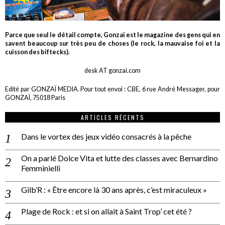
Parce que seul le détail compte, Gonzaï est le magazine des gens qui en
savent beaucoup sur très peu de choses (le rock, la mauvaise foi et la
cuisson des biftecks).
desk AT gonzai.com
Edité par GONZAÏ MEDIA. Pour tout envoi : CBE, 6 rue André Messager, pour
GONZAÏ, 75018 Paris
ARTICLES RÉCENTS
Dans le vortex des jeux vidéo consacrés à la pêche
On a parlé Dolce Vita et lutte des classes avec Bernardino
Femminielli
Gilb’R : « Être encore là 30 ans après, c’est miraculeux »
Plage de Rock : et si on allait à Saint Trop’ cet été ?