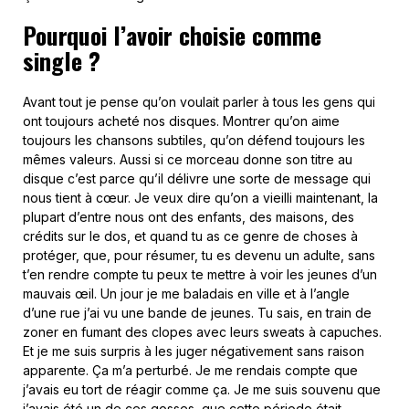
Pourquoi l’avoir choisie comme
single ?
Avant tout je pense qu’on voulait parler à tous les gens qui
ont toujours acheté nos disques. Montrer qu’on aime
toujours les chansons subtiles, qu’on défend toujours les
mêmes valeurs. Aussi si ce morceau donne son titre au
disque c’est parce qu’il délivre une sorte de message qui
nous tient à cœur. Je veux dire qu’on a vieilli maintenant, la
plupart d’entre nous ont des enfants, des maisons, des
crédits sur le dos, et quand tu as ce genre de choses à
protéger, que, pour résumer, tu es devenu un adulte, sans
t’en rendre compte tu peux te mettre à voir les jeunes d’un
mauvais œil. Un jour je me baladais en ville et à l’angle
d’une rue j’ai vu une bande de jeunes. Tu sais, en train de
zoner en fumant des clopes avec leurs sweats à capuches.
Et je me suis surpris à les juger négativement sans raison
apparente. Ça m’a perturbé. Je me rendais compte que
j’avais eu tort de réagir comme ça. Je me suis souvenu que
j’avais été un de ces gosses, que cette période était