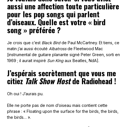
aussi une affection toute particulière
pour les pop songs qui parlent
d’oiseaux. Quelle est votre « bird
song » préférée ?
Je crois que c’est
Black Bird
de Paul McCartney. Et tiens, ce
matin j’ai aussi écouté
Albatross
de Fleetwood Mac
[instrumental de guitare planante signé Peter Green, sorti en
1969 ; il aurait inspiré
Sun King
aux Beatles, NdA].
J’espérais secrètement que vous me
citiez
Talk Show Host
de Radiohead !
Oh oui ! J’aurais pu.
Elle ne porte pas de nom d’oiseau mais contient cette
phrase : « Floating upon the surface for the birds, the birds,
the birds… ».