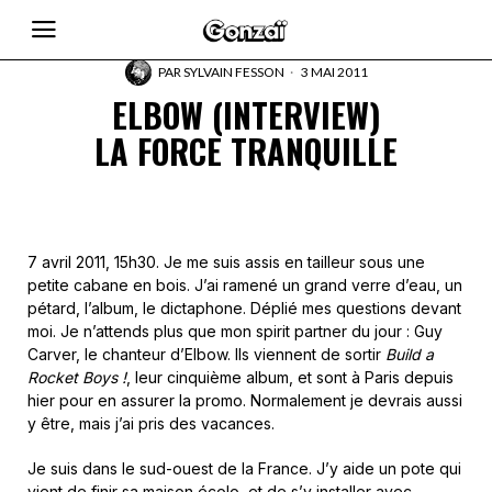
PAR
SYLVAIN FESSON
3 MAI 2011
ELBOW (INTERVIEW)
LA FORCE TRANQUILLE
7 avril 2011, 15h30. Je me suis assis en tailleur sous une
petite cabane en bois. J’ai ramené un grand verre d’eau, un
pétard, l’album, le dictaphone. Déplié mes questions devant
moi. Je n’attends plus que mon spirit partner du jour : Guy
Carver, le chanteur d’Elbow. Ils viennent de sortir
Build a
Rocket Boys !
, leur cinquième album, et sont à Paris depuis
hier pour en assurer la promo. Normalement je devrais aussi
y être, mais j’ai pris des vacances.
Je suis dans le sud-ouest de la France. J’y aide un pote qui
vient de finir sa maison écolo, et de s’y installer avec