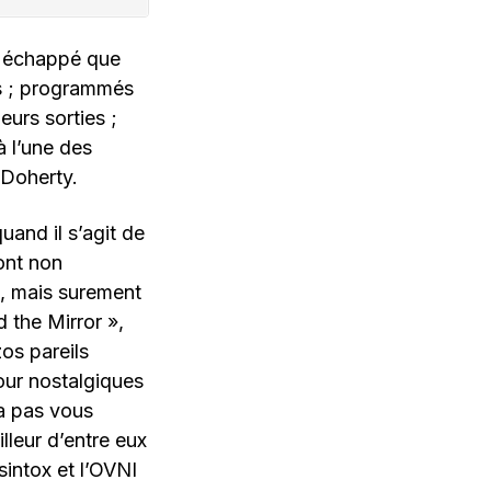
s échappé que
s ; programmés
eurs sorties ;
 l’une des
 Doherty.
and il s’agit de
ont non
n, mais surement
d the Mirror »,
os pareils
our nostalgiques
va pas vous
leur d’entre eux
intox et l’OVNI