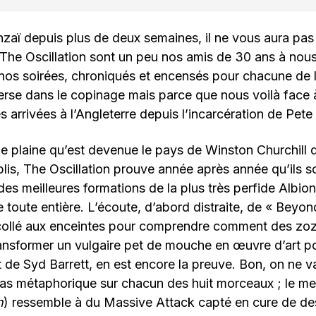
nzaï depuis plus de deux semaines, il ne vous aura pa
The Oscillation sont un peu nos amis de 30 ans à nou
 nos soirées, chroniqués et encensés pour chacune de l
rse dans le copinage mais parce que nous voilà face à
s arrivées à l’Angleterre depuis l’incarcération de Pete
 plaine qu’est devenue le pays de Winston Churchill qu
lis, The Oscillation prouve année après année qu’ils s
des meilleures formations de la plus très perfide Albio
e toute entière. L’écoute, d’abord distraite, de « Beyon
collé aux enceintes pour comprendre comment des zoz
ransformer un vulgaire pet de mouche en œuvre d’art p
 de Syd Barrett, en est encore la preuve. Bon, on ne 
s métaphorique sur chacun des huit morceaux ; le meil
n
) ressemble à du Massive Attack capté en cure de des