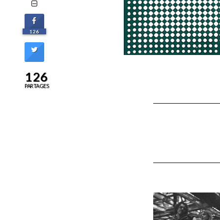
126
126
PARTAGES