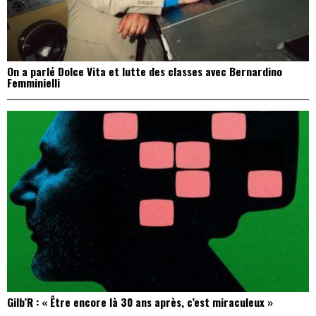
On a parlé Dolce Vita et lutte des classes avec Bernardino
Femminielli
Gilb’R : « Être encore là 30 ans après, c’est miraculeux »