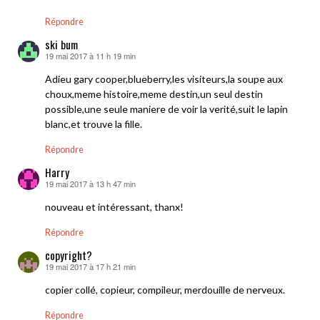
Répondre
ski bum
19 mai 2017 à 11 h 19 min
dit :
Adieu gary cooper,blueberry,les visiteurs,la soupe aux
choux,meme histoire,meme destin,un seul destin
possible,une seule maniere de voir la verité,suit le lapin
blanc,et trouve la fille.
Répondre
Harry
19 mai 2017 à 13 h 47 min
dit :
nouveau et intéressant, thanx!
Répondre
copyright?
19 mai 2017 à 17 h 21 min
dit :
copier collé, copieur, compileur, merdouille de nerveux.
Répondre