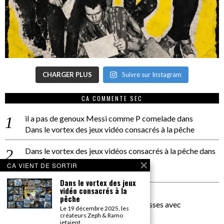
CHARGER PLUS
Suivre sur Instagram
CA COMMENTE SEC
il a pas de genoux Messi comme P comelade
dans
Dans le vortex des jeux vidéo consacrés à la pêche
Dans le vortex des jeux vidéos consacrés à la pêche
dans
PACÔME THIELLEMENT
CA VIENT DE SORTIR
La séance d’Hip Gnose
Dans le vortex des jeux
vidéo consacrés à la
La Patrie
dans
pêche
On a parlé Dolce Vita et lutte des classes avec
Le 19 décembre 2025, les
Bernardino Femminielli
créateurs Zeph & Ramo
jetaient