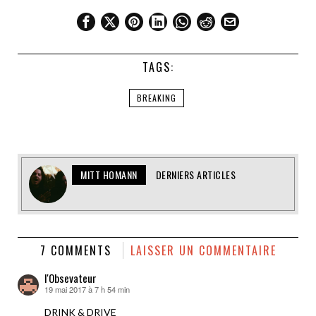
TAGS:
BREAKING
MITT HOMANN
DERNIERS ARTICLES
7 COMMENTS
LAISSER UN COMMENTAIRE
l'Obsevateur
19 mai 2017 à 7 h 54 min
dit :
DRINK & DRIVE