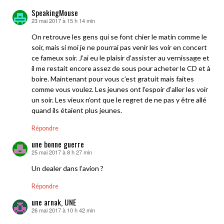
SpeakingMouse
23 mai 2017 à 15 h 14 min
dit :
On retrouve les gens qui se font chier le matin comme le
soir, mais si moi je ne pourrai pas venir les voir en concert
ce fameux soir. J’ai eu le plaisir d’assister au vernissage et
il me restait encore assez de sous pour acheter le CD et à
boire. Maintenant pour vous c’est gratuit mais faites
comme vous voulez. Les jeunes ont l’espoir d’aller les voir
un soir. Les vieux n’ont que le regret de ne pas y être allé
quand ils étaient plus jeunes.
Répondre
une bonne guerre
25 mai 2017 à 8 h 27 min
dit :
Un dealer dans l’avion ?
Répondre
une arnak, UNE
26 mai 2017 à 10 h 42 min
dit :