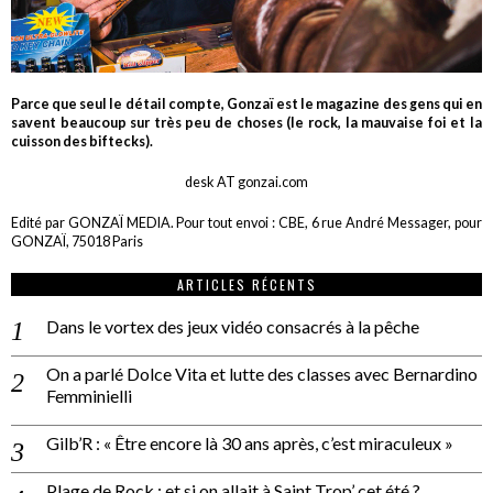
Parce que seul le détail compte, Gonzaï est le magazine des gens qui en
savent beaucoup sur très peu de choses (le rock, la mauvaise foi et la
cuisson des biftecks).
desk AT gonzai.com
Edité par GONZAÏ MEDIA. Pour tout envoi : CBE, 6 rue André Messager, pour
GONZAÏ, 75018 Paris
ARTICLES RÉCENTS
Dans le vortex des jeux vidéo consacrés à la pêche
On a parlé Dolce Vita et lutte des classes avec Bernardino
Femminielli
Gilb’R : « Être encore là 30 ans après, c’est miraculeux »
Plage de Rock : et si on allait à Saint Trop’ cet été ?