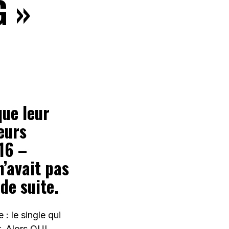
G »
que leur
eurs
16 –
n’avait pas
de suite.
: le single qui
 Alors OUI,