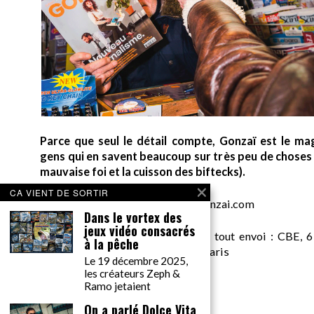
Parce que seul le détail compte, Gonzaï est le ma
gens qui en savent beaucoup sur très peu de choses (
mauvaise foi et la cuisson des biftecks).
CA VIENT DE SORTIR
desk AT gonzai.com
Dans le vortex des
jeux vidéo consacrés
Edité par GONZAÏ MEDIA. Pour tout envoi : CBE, 6
à la pêche
Messager, pour GONZAÏ, 75018 Paris
Le 19 décembre 2025,
les créateurs Zeph &
Ramo jetaient
On a parlé Dolce Vita