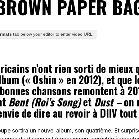
BROWN PAPER BA
ormats
tab below your editor to enter video URL.
ricains n’ont rien sorti de mieux 
bum (« Oshin » en 2012), et que l
 bonnes chansons remontent à 20
nt
Bent (Roi’s Song)
et
Dust –
on 
nvie de dire au revoir à DIIV tout 
upe sortira un nouvel album, son quatrième. Et surprise 
nonce du disque est étonnamment agréable à écouter.