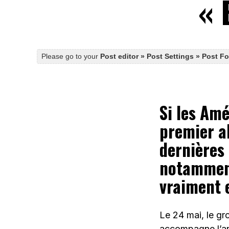
« 
Please go to your
Post editor » Post Settings » Post F
Si les Amé
premier al
dernières
notamme
vraiment e
Le 24 mai, le gro
accompagne l’an