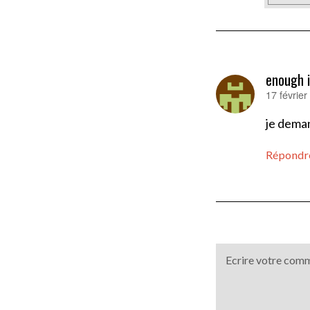
enough 
17 févrie
dit :
je deman
Répondr