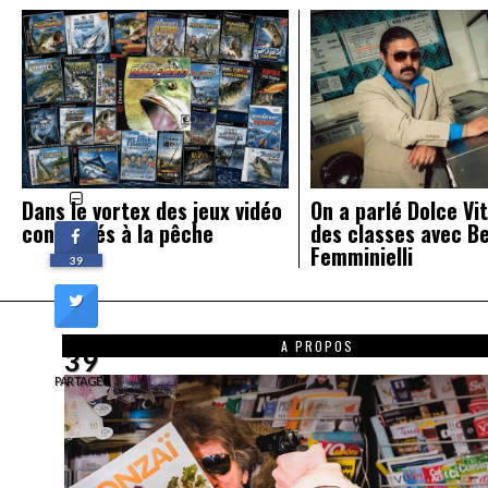
Dans le vortex des jeux vidéo
On a parlé Dolce Vit
consacrés à la pêche
des classes avec B
Femminielli
39
A PROPOS
39
PARTAGES