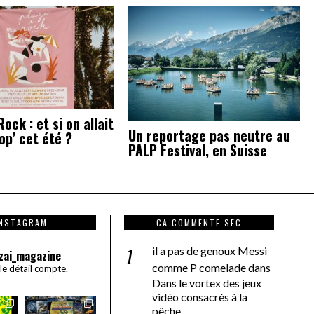
ock : et si on allait
Un reportage pas neutre au
op’ cet été ?
PALP Festival, en Suisse
INSTAGRAM
CA COMMENTE SEC
il a pas de genoux Messi
zai_magazine
comme P comelade
dans
 le détail compte.
Dans le vortex des jeux
vidéo consacrés à la
pêche