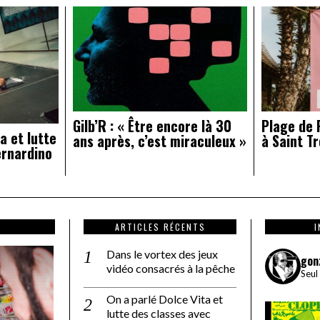
Gilb’R : « Être encore là 30
Plage de R
a et lutte
ans après, c’est miraculeux »
à Saint Tr
ernardino
ARTICLES RÉCENTS
Dans le vortex des jeux
gon
vidéo consacrés à la pêche
Seul
On a parlé Dolce Vita et
lutte des classes avec