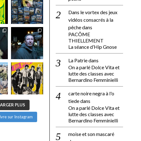
Dans le vortex des jeux
vidéos consacrés à la
pêche
dans
PACÔME
THIELLEMENT
La séance d’Hip Gnose
La Patrie
dans
On a parlé Dolce Vita et
lutte des classes avec
Bernardino Femminielli
carte noire negra à l'o
tiede
dans
ARGER PLUS
On a parlé Dolce Vita et
lutte des classes avec
ivre sur Instagram
Bernardino Femminielli
moise et son mascaré