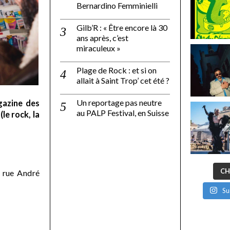
Bernardino Femminielli
Gilb’R : « Être encore là 30
ans après, c’est
miraculeux »
Plage de Rock : et si on
allait à Saint Trop’ cet été ?
Un reportage pas neutre
gazine des
au PALP Festival, en Suisse
le rock, la
CH
 rue André
Su