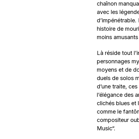
chaînon manquan
avec les légende
d’impénétrable.
histoire de mour
moins amusants 
Là réside tout l’
personnages myt
moyens et de dop
duels de solos 
d’une traite, ce
l’élégance des ar
clichés blues et 
comme le fantôm
compositeur oub
Music“.