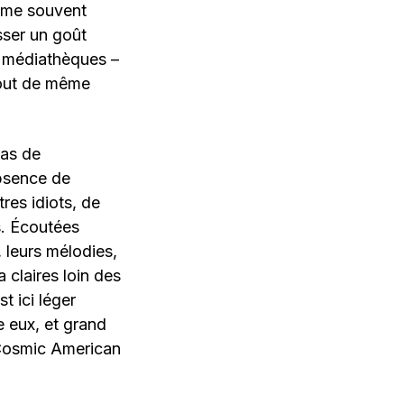
omme souvent
sser un goût
s médiathèques –
tout de même
pas de
absence de
res idiots, de
s. Écoutées
 leurs mélodies,
 claires loin des
t ici léger
 eux, et grand
“Cosmic American