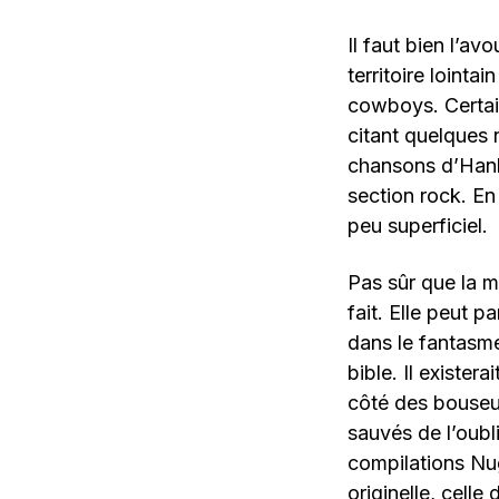
Il faut bien l’av
territoire lointa
cowboys. Certain
citant quelques
chansons d’Hank 
section rock. En
peu superficiel.
Pas sûr que la 
fait. Elle peut 
dans le fantasm
bible. Il existe
côté des bouseux
sauvés de l’oubl
compilations Nug
originelle, cell