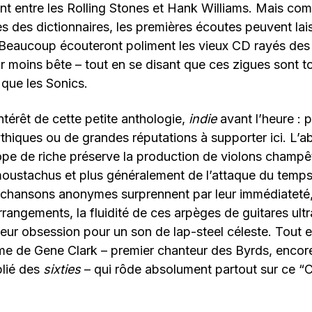
t entre les Rolling Stones et Hank Williams. Mais c
s des dictionnaires, les premières écoutes peuvent lai
 Beaucoup écouteront poliment les vieux CD rayés de
ir moins bête – tout en se disant que ces zigues sont 
que les Sonics.
intérêt de cette petite anthologie,
indie
avant l’heure : 
hiques ou de grandes réputations à supporter ici. L’
e de riche préserve la production de violons champêt
moustachus et plus généralement de l’attaque du temp
s chansons anonymes surprennent par leur immédiateté,
rangements, la fluidité de ces arpèges de guitares ultra
leur obsession pour un son de lap-steel céleste. Tout es
e de Gene Clark – premier chanteur des Byrds, encore
lié des
sixties
– qui rôde absolument partout sur ce 