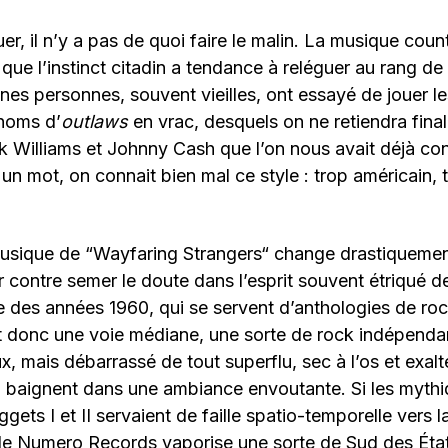
ouer, il n’y a pas de quoi faire le malin. La musique coun
in que l’instinct citadin a tendance à reléguer au rang 
es personnes, souvent vieilles, ont essayé de jouer l
 noms d’
outlaws
en vrac, desquels on ne retiendra fin
Williams et Johnny Cash que l’on nous avait déjà cons
 un mot, on connait bien mal ce style : trop américain, 
musique de “Wayfaring Strangers“ change drastiquemen
par contre semer le doute dans l’esprit souvent étriqué 
e des années 1960, qui se servent d’anthologies de ro
rait donc une voie médiane, une sorte de rock indépenda
, mais débarrassé de tout superflu, sec à l’os et exalté
i baignent dans une ambiance envoutante. Si les myth
gets I et II servaient de faille spatio-temporelle vers 
e de Numero Records vaporise une sorte de Sud des État