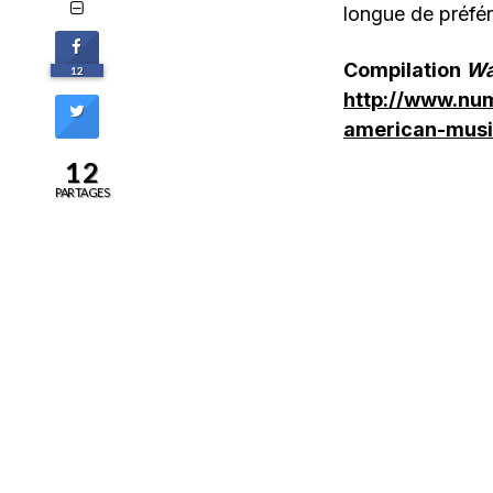
longue de préfér
Compilation
Wa
12
http://www.nu
american-mus
12
PARTAGES