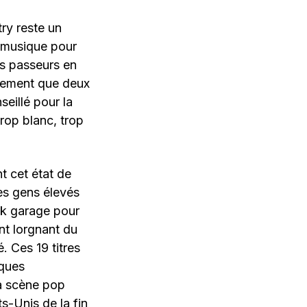
try reste un
de musique pour
es passeurs en
alement que deux
eillé pour la
trop blanc, trop
t cet état de
des gens élevés
ck garage pour
nt lorgnant du
. Ces 19 titres
iques
la scène pop
s-Unis de la fin