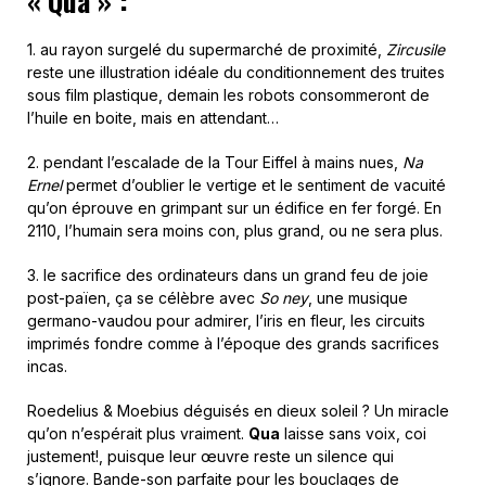
« Qua » :
1. au rayon surgelé du supermarché de proximité,
Zircusile
reste une illustration idéale du conditionnement des truites
sous film plastique, demain les robots consommeront de
l’huile en boite, mais en attendant…
2. pendant l’escalade de la Tour Eiffel à mains nues,
Na
Ernel
permet d’oublier le vertige et le sentiment de vacuité
qu’on éprouve en grimpant sur un édifice en fer forgé. En
2110, l’humain sera moins con, plus grand, ou ne sera plus.
3. le sacrifice des ordinateurs dans un grand feu de joie
post-païen, ça se célèbre avec
So ney
, une musique
germano-vaudou pour admirer, l’iris en fleur, les circuits
imprimés fondre comme à l’époque des grands sacrifices
incas.
Roedelius & Moebius déguisés en dieux soleil ? Un miracle
qu’on n’espérait plus vraiment.
Qua
laisse sans voix, coi
justement!, puisque leur œuvre reste un silence qui
s’ignore. Bande-son parfaite pour les bouclages de