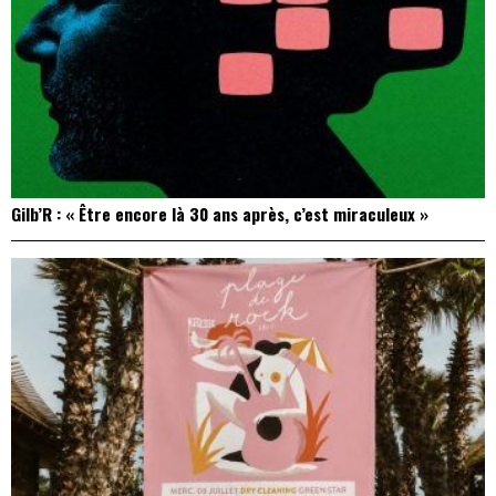
Gilb’R : « Être encore là 30 ans après, c’est miraculeux »