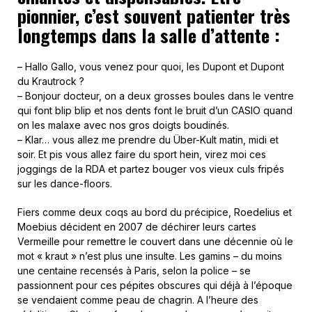
pionnier, c’est souvent patienter très
longtemps dans la salle d’attente :
– Hallo Gallo, vous venez pour quoi, les Dupont et Dupont
du Krautrock ?
– Bonjour docteur, on a deux grosses boules dans le ventre
qui font blip blip et nos dents font le bruit d’un CASIO quand
on les malaxe avec nos gros doigts boudinés.
– Klar… vous allez me prendre du Über-Kult matin, midi et
soir. Et pis vous allez faire du sport hein, virez moi ces
joggings de la RDA et partez bouger vos vieux culs fripés
sur les dance-floors.
Fiers comme deux coqs au bord du précipice, Roedelius et
Moebius décident en 2007 de déchirer leurs cartes
Vermeille pour remettre le couvert dans une décennie où le
mot « kraut » n’est plus une insulte. Les gamins – du moins
une centaine recensés à Paris, selon la police – se
passionnent pour ces pépites obscures qui déjà à l’époque
se vendaient comme peau de chagrin. A l’heure des