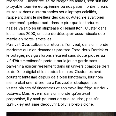
rééditions, Cluster refuse de ranger les armes, s’en suit une
pitoyable tournée européenne où nos papis montrent leurs
museaux dans d’interminables set à laptops calcifiés,
rappelant dans le meilleur des cas qu’Autechre avait bien
commencé quelque part, dans le pire que les tortures
nazies valait bien un striptease d’Helmut Kohl. Cluster dans
les années 2000, un acte de désespoir aussi ridicule que
mamie en porte-jarretelles.
Puis vint
Qua
. L’album du retour, si l’on veut, dans un monde
moderne qui n’en demandait pas tant. Entre deux Derrick et
le potager, nos gais lurons s’étaient sans doute piqués au
vif d’être mentionnés partout par la jeune garde sans
parvenir à exister réellement dans un univers composé de 1
et de 0. Le digital et les codes binaires, Cluster les avait
pourtant fantasmé depuis déjà bien longtemps, leur nom
même était une référence à l’odyssée robotique, ses
vastes plaines désincarnées et son travelling frigo sur deux
octaves. Mais revenir dans un monde qu’on avait
prophétisé, il y avait pourtant de quoi sourire ; pas sûr
qu’Huxley eut aimé découvrir Dolly la brebis cloné.