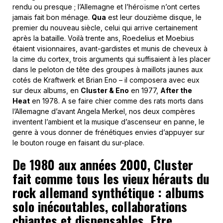
rendu ou presque ; l’Allemagne et l’héroïsme n’ont certes
jamais fait bon ménage.
Qua
est leur douzième disque, le
premier du nouveau siècle, celui qui arrive certainement
après la bataille. Voilà trente ans, Roedelius et Moebius
étaient visionnaires, avant-gardistes et munis de cheveux à
la cime du cortex, trois arguments qui suffisaient à les placer
dans le peloton de tête des groupes à maillots jaunes aux
cotés de Kraftwerk et Brian Eno – il composera avec eux
sur deux albums, en
Cluster & Eno
en 1977,
After the
Heat
en 1978. A se faire chier comme des rats morts dans
l’Allemagne d’avant Angela Merkel, nos deux compères
inventent l’ambient et la musique d’ascenseur en panne, le
genre à vous donner de frénétiques envies d’appuyer sur
le bouton rouge en faisant du sur-place.
De 1980 aux années 2000, Cluster
fait comme tous les vieux hérauts du
rock allemand synthétique : albums
solo inécoutables, collaborations
chiantes et dispensables. Etre