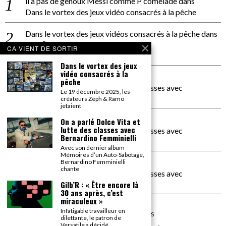
il a pas de genoux Messi comme P comelade
dans
Dans le vortex des jeux vidéo consacrés à la pêche
Dans le vortex des jeux vidéos consacrés à la pêche
dans
PACÔME THIELLEMENT
CA VIENT DE SORTIR
La séance d’Hip Gnose
Dans le vortex des jeux
vidéo consacrés à la
La Patrie
dans
pêche
On a parlé Dolce Vita et lutte des classes avec
Le 19 décembre 2025, les
Bernardino Femminielli
créateurs Zeph & Ramo
jetaient
carte noire negra à l'o tiede
dans
On a parlé Dolce Vita et
lutte des classes avec
On a parlé Dolce Vita et lutte des classes avec
Bernardino Femminielli
Bernardino Femminielli
Avec son dernier album
Mémoires d’un Auto-Sabotage,
moise et son mascaré
dans
Bernardino Femminielli
chante
On a parlé Dolce Vita et lutte des classes avec
Bernardino Femminielli
Gilb’R : « Être encore là
30 ans après, c’est
miraculeux »
Infatigable travailleur en
©
2026
TOUS DROITS RÉSERVÉS
dilettante, le patron de
Versatile a décidé