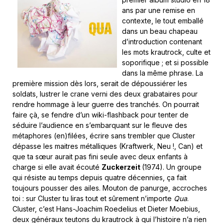
ans par une remise en
contexte, le tout emballé
dans un beau chapeau
d’introduction contenant
les mots krautrock, culte et
soporifique ; et si possible
dans la même phrase. La
première mission dès lors, serait de dépoussiérer les
soldats, lustrer le crane verni des deux grabataires pour
rendre hommage à leur guerre des tranchés. On pourrait
faire çà, se fendre d’un wiki-flashback pour tenter de
séduire l’audience en s’embarquant sur le fleuve des
métaphores (en)filées, écrire sans trembler que Cluster
dépasse les maitres métalliques (Kraftwerk, Neu !, Can) et
que ta sœur aurait pas fini seule avec deux enfants à
charge si elle avait écouté
Zuckerzeit
(1974). Un groupe
qui résiste au temps depuis quatre décennies, ça fait
toujours pousser des ailes. Mouton de panurge, accroches
toi : sur Cluster tu liras tout et sûrement n’importe
Qua
.
Cluster, c’est Hans-Joachim Roedelius et Dieter Moebius,
deux généraux teutons du krautrock à qui l’histoire n’a rien