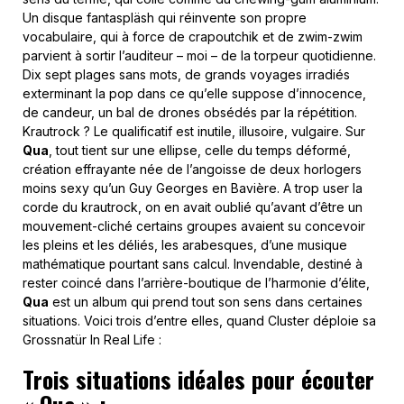
Un disque fantaspläsh qui réinvente son propre
vocabulaire, qui à force de crapoutchik et de zwim-zwim
parvient à sortir l’auditeur – moi – de la torpeur quotidienne.
Dix sept plages sans mots, de grands voyages irradiés
exterminant la pop dans ce qu’elle suppose d’innocence,
de candeur, un bal de drones obsédés par la répétition.
Krautrock ? Le qualificatif est inutile, illusoire, vulgaire. Sur
Qua
, tout tient sur une ellipse, celle du temps déformé,
création effrayante née de l’angoisse de deux horlogers
moins sexy qu’un Guy Georges en Bavière. A trop user la
corde du krautrock, on en avait oublié qu’avant d’être un
mouvement-cliché certains groupes avaient su concevoir
les pleins et les déliés, les arabesques, d’une musique
mathématique pourtant sans calcul. Invendable, destiné à
rester coincé dans l’arrière-boutique de l’harmonie d’élite,
Qua
est un album qui prend tout son sens dans certaines
situations. Voici trois d’entre elles, quand Cluster déploie sa
Grossnatür In Real Life :
Trois situations idéales pour écouter