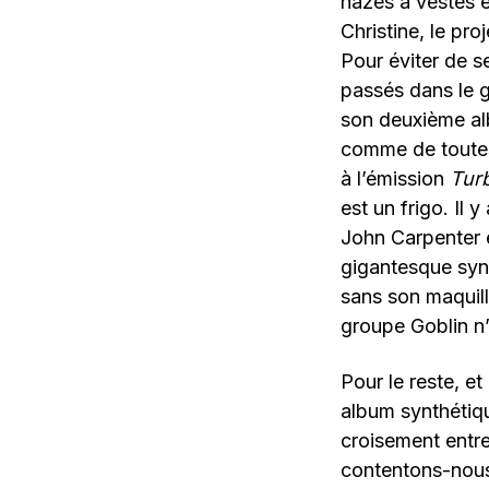
nazes à vestes e
Christine, le pro
Pour éviter de 
passés dans le g
son deuxième alb
comme de toutes 
à l’émission
Tur
est un frigo. Il 
John Carpenter e
gigantesque synt
sans son maquilla
groupe Goblin n’
Pour le reste, e
album synthétiqu
croisement entre
contentons-nous