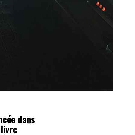
incée dans
livre