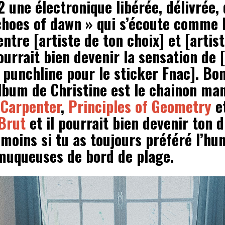
 une électronique libérée, délivrée,
choes of dawn » qui s’écoute comme 
tre [artiste de ton choix] et [artis
ourrait bien devenir la sensation de 
punchline pour le sticker Fnac]. Bon,
album de Christine est le chainon ma
 Carpenter
,
Principles of Geometry
e
Brut
et il pourrait bien devenir ton 
moins si tu as toujours préféré l’hu
muqueuses de bord de plage.