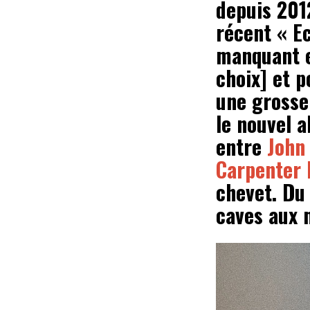
depuis 2012
récent « E
manquant en
choix] et p
une grosse 
le nouvel 
entre
John
Carpenter 
chevet. Du 
caves aux 