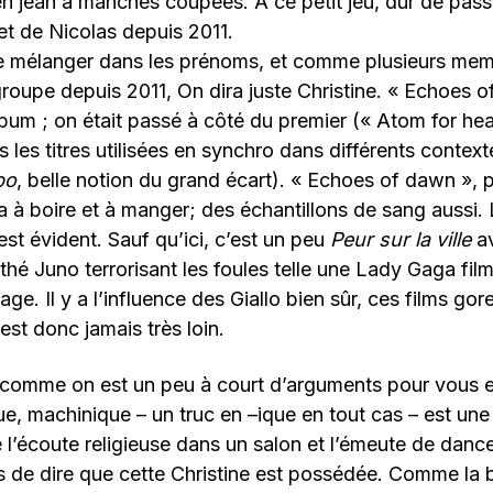
n jean à manches coupées. A ce petit jeu, dur de pass
jet de Nicolas depuis 2011.
se mélanger dans les prénoms, et comme plusieurs me
roupe depuis 2011, On dira juste Christine. « Echoes 
um ; on était passé à côté du premier (« Atom for hear
les titres utilisées en synchro dans différents contex
bo
, belle notion du grand écart). « Echoes of dawn », po
y a à boire et à manger; des échantillons de sang aussi.
st évident. Sauf qu’ici, c’est un peu
Peur sur la ville
av
hé Juno terrorisant les foules telle une Lady Gaga film
ge. Il y a l’influence des Giallo bien sûr, ces films gore 
est donc jamais très loin.
t comme on est un peu à court d’arguments pour vous e
e, machinique – un truc en –ique en tout cas – est une
 l’écoute religieuse dans un salon et l’émeute de dance
 de dire que cette Christine est possédée. Comme la b