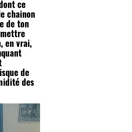
 dont ce
le chainon
te de ton
[mettre
 en vrai,
nquant
t
disque de
midité des