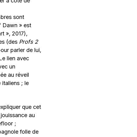
er à côté de
mbres sont
of Dawn » est
t », 2017),
tes (des
Profs 2
ur parler de lui,
 Le lien avec
ec un
ée au réveil
italiens ; le
xpliquer que cet
 jouissance au
floor ;
agnole folle de