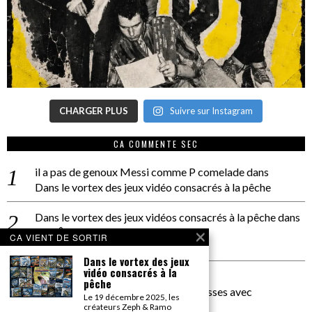
CHARGER PLUS
Suivre sur Instagram
CA COMMENTE SEC
il a pas de genoux Messi comme P comelade
dans
Dans le vortex des jeux vidéo consacrés à la pêche
Dans le vortex des jeux vidéos consacrés à la pêche
dans
PACÔME THIELLEMENT
CA VIENT DE SORTIR
La séance d’Hip Gnose
Dans le vortex des jeux
vidéo consacrés à la
La Patrie
dans
pêche
On a parlé Dolce Vita et lutte des classes avec
Le 19 décembre 2025, les
Bernardino Femminielli
créateurs Zeph & Ramo