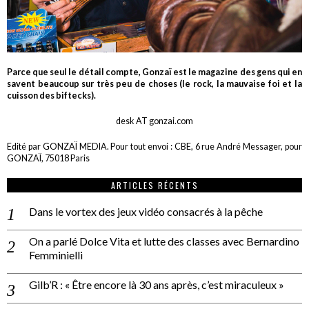
Parce que seul le détail compte, Gonzaï est le magazine des gens qui en
savent beaucoup sur très peu de choses (le rock, la mauvaise foi et la
cuisson des biftecks).
desk AT gonzai.com
Edité par GONZAÏ MEDIA. Pour tout envoi : CBE, 6 rue André Messager, pour
GONZAÏ, 75018 Paris
ARTICLES RÉCENTS
Dans le vortex des jeux vidéo consacrés à la pêche
On a parlé Dolce Vita et lutte des classes avec Bernardino
Femminielli
Gilb’R : « Être encore là 30 ans après, c’est miraculeux »