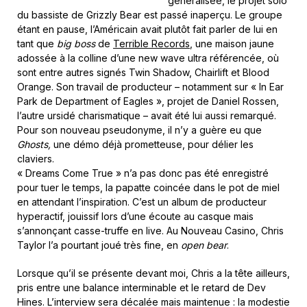
généralisée, le projet solo
du bassiste de Grizzly Bear est passé inaperçu. Le groupe
étant en pause, l’Américain avait plutôt fait parler de lui en
tant que
big boss
de
Terrible Records
, une maison jaune
adossée à la colline d’une new wave ultra référencée, où
sont entre autres signés Twin Shadow, Chairlift et Blood
Orange. Son travail de producteur – notamment sur « In Ear
Park de Department of Eagles », projet de Daniel Rossen,
l’autre ursidé charismatique – avait été lui aussi remarqué.
Pour son nouveau pseudonyme, il n’y a guère eu que
Ghosts,
une démo déjà prometteuse, pour délier les
claviers.
« Dreams Come True » n’a pas donc pas été enregistré
pour tuer le temps, la papatte coincée dans le pot de miel
en attendant l’inspiration. C’est un album de producteur
hyperactif, jouissif lors d’une écoute au casque mais
s’annonçant casse-truffe en live. Au Nouveau Casino, Chris
Taylor l’a pourtant joué très fine, en
open bear
.
Lorsque qu’il se présente devant moi, Chris a la tête ailleurs,
pris entre une balance interminable et le retard de Dev
Hines. L’interview sera décalée mais maintenue : la modestie