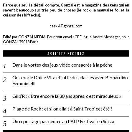
Parce que seul le détail compte, Gonzaï est le magazine des gens qui en
savent beaucoup sur très peu de choses (le rock, la mauvaise foi et la
cuisson des biftecks).
desk AT gonzai.com
Edité par GONZAÏ MEDIA. Pour tout envoi : CBE, 6 rue André Messager, pour
GONZAÏ, 75018 Paris
ARTICLES RÉCENTS
Dans le vortex des jeux vidéo consacrés à la pêche
On a parlé Dolce Vita et lutte des classes avec Bernardino
Femminielli
Gilb’R : « Être encore là 30 ans après, c’est miraculeux »
Plage de Rock : et si on allait à Saint Trop’ cet été ?
Un reportage pas neutre au PALP Festival, en Suisse