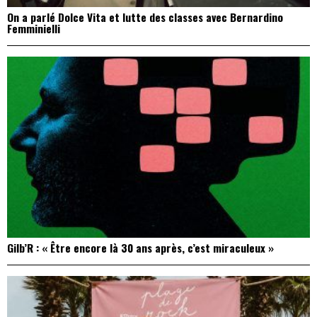
On a parlé Dolce Vita et lutte des classes avec Bernardino
Femminielli
Gilb’R : « Être encore là 30 ans après, c’est miraculeux »