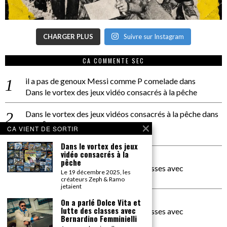
CHARGER PLUS
Suivre sur Instagram
CA COMMENTE SEC
il a pas de genoux Messi comme P comelade
dans
Dans le vortex des jeux vidéo consacrés à la pêche
Dans le vortex des jeux vidéos consacrés à la pêche
dans
PACÔME THIELLEMENT
CA VIENT DE SORTIR
La séance d’Hip Gnose
Dans le vortex des jeux
vidéo consacrés à la
La Patrie
dans
pêche
On a parlé Dolce Vita et lutte des classes avec
Le 19 décembre 2025, les
Bernardino Femminielli
créateurs Zeph & Ramo
jetaient
carte noire negra à l'o tiede
dans
On a parlé Dolce Vita et
lutte des classes avec
On a parlé Dolce Vita et lutte des classes avec
Bernardino Femminielli
Bernardino Femminielli