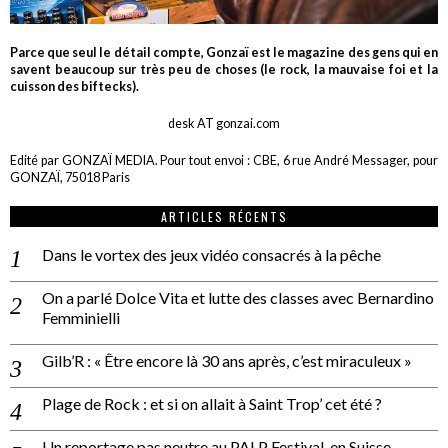
Parce que seul le détail compte, Gonzaï est le magazine des gens qui en
savent beaucoup sur très peu de choses (le rock, la mauvaise foi et la
cuisson des biftecks).
desk AT gonzai.com
Edité par GONZAÏ MEDIA. Pour tout envoi : CBE, 6 rue André Messager, pour
GONZAÏ, 75018 Paris
ARTICLES RÉCENTS
Dans le vortex des jeux vidéo consacrés à la pêche
On a parlé Dolce Vita et lutte des classes avec Bernardino
Femminielli
Gilb’R : « Être encore là 30 ans après, c’est miraculeux »
Plage de Rock : et si on allait à Saint Trop’ cet été ?
Un reportage pas neutre au PALP Festival, en Suisse