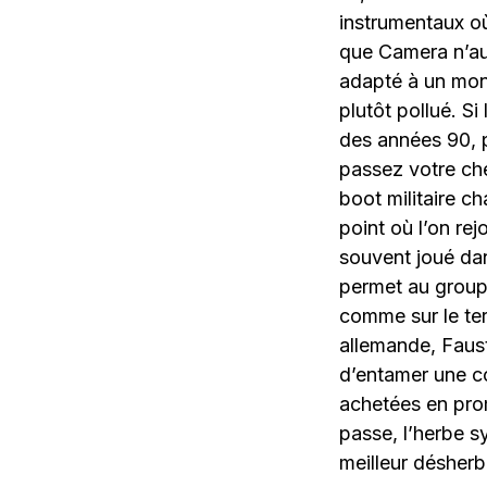
instrumentaux où
que Camera n’aur
adapté à un mond
plutôt pollué. S
des années 90, 
passez votre che
boot militaire ch
point où l’on rej
souvent joué dan
permet au group
comme sur le te
allemande, Fau
d’entamer une co
achetées en prom
passe, l’herbe s
meilleur désherb