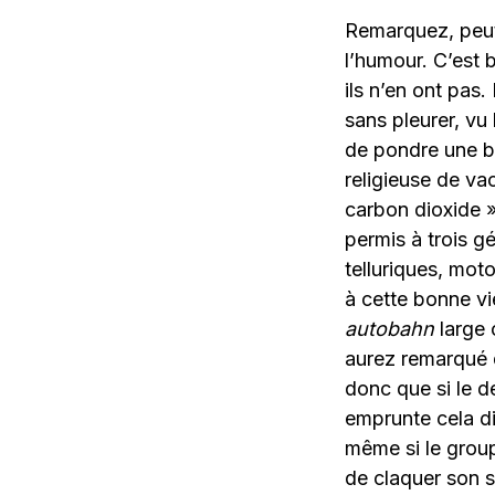
Remarquez, peut
l’humour. C’est 
ils n’en ont pas
sans pleurer, vu
de pondre une bi
religieuse de v
carbon dioxide 
permis à trois 
telluriques, mot
à cette bonne vie
autobahn
large 
aurez remarqué q
donc que si le 
emprunte cela d
même si le groupe
de claquer son 