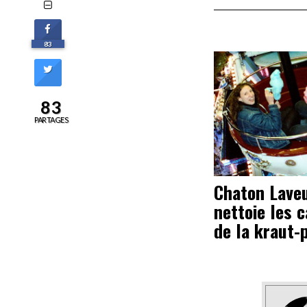
83
83
PARTAGES
Chaton Lave
nettoie les 
de la kraut-