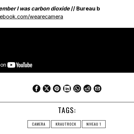
mber I was carbon dioxide
// Bureau b
cebook.com/wearecamera
TAGS:
CAMERA
KRAUTROCK
NIVEAU 1