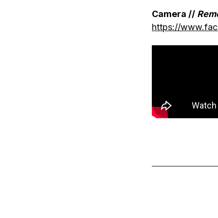
Camera //
Reme
https://www.fa