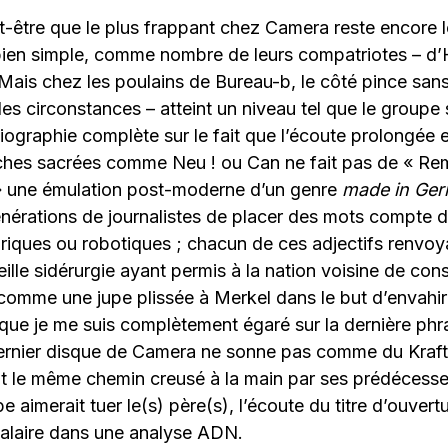
-être que le plus frappant chez Camera reste encore l
bien simple, comme nombre de leurs compatriotes – d’H
. Mais chez les poulains de Bureau-b, le côté pince san
 les circonstances – atteint un niveau tel que le groupe
ographie complète sur le fait que l’écoute prolongée e
aches sacrées comme Neu ! ou Can ne fait pas de « R
» une émulation post-moderne d’un genre
made in Ge
générations de journalistes de placer des mots compt
oriques ou robotiques ; chacun de ces adjectifs renv
ille sidérurgie ayant permis à la nation voisine de cons
comme une jupe plissée à Merkel dans le but d’envahir
ue je me suis complètement égaré sur la dernière phr
dernier disque de Camera ne sonne pas comme du Kraftw
it le même chemin creusé à la main par ses prédécesse
 aimerait tuer le(s) père(s), l’écoute du titre d’ouvertur
salaire dans une analyse ADN.