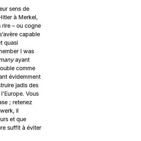
eur sens de
itler à Merkel,
s rire – ou cogne
 s’avère capable
t quasi
emember I was
rmany
ayant
e double comme
oyant évidemment
truire jadis des
 l’Europe. Vous
ase ; retenez
erk, il
urs et que
e suffit à éviter