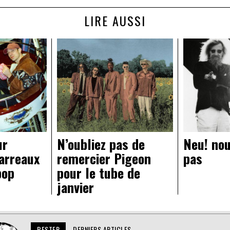
LIRE AUSSI
ur
N’oubliez pas de
Neu! no
carreaux
remercier Pigeon
pas
pop
pour le tube de
janvier
BESTER
DERNIERS ARTICLES