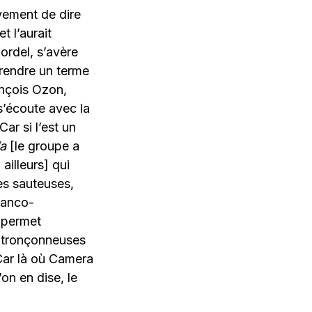
vement de dire
t l’aurait
ordel, s’avère
prendre un terme
ançois Ozon,
s’écoute avec la
ar si l’est un
la
[le groupe a
illeurs] qui
es sauteuses,
ranco-
 permet
e tronçonneuses
Car là où Camera
on en dise, le