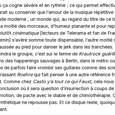
 ça cogne sévère et en rythme ; ce qui permet effecti
ait su conserver que l’amour de la musique répétitive e
e moderne ; un monde qui, au regard du titre de ce b
i la moitié des morceaux, d’humeur planante et pour re
plutôt
cinématique
[lecteurs de Telerama et fan de Fr
min] s’avère somme toute dispensable, l’autre moitié 
aussée au pied pour danser le jerk dans les tranchées. C
oindra le groupe, c’est sur le terme de
Krautrock guéril
s des happenings sauvages à Berlin, dans le métro ou a
e de parfois faire vrombir ses guitares comme des sci
rrassant
Roehre
qui fait penser à une autre référence f
st. Comme chez
Casto y’a tout ce qui Faust
, cela nous
nclusion où il sera question d’insurrection à coups d
otion, de pacte avec le diable et de chimiothérapie. 
ynthétique ne repousse pas. Et ce disque reste, quoiqu’
ant.