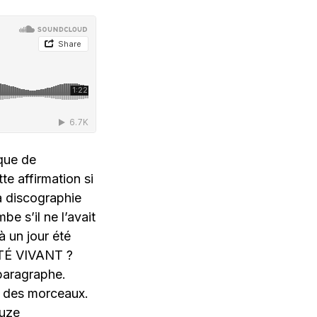
que de
te affirmation si
a discographie
e s’il ne l’avait
 un jour été
ÉTÉ VIVANT ?
paragraphe.
té des morceaux.
ouze