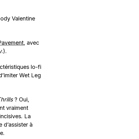
ody Valentine
Pavement
, avec
y
.).
éristiques lo-fi
’imiter Wet Leg
rills
? Oui,
nt vraiment
incisives. La
e d’assister à
e.