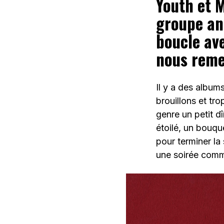
Youth et M
groupe ang
boucle ave
nous remer
Il y a des albums
brouillons et tro
genre un petit d
étoilé, un bouq
pour terminer la
une soirée comme 