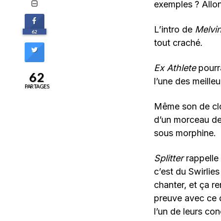
exemples ? Allon
L’intro de
Melvi
62
tout craché.
Ex Athlete
pourr
62
l’une des meill
PARTAGES
Même son de cl
d’un morceau de
sous morphine.
Splitter
rappelle
c’est du Swirlie
chanter, et ça re
preuve avec ce
l’un de leurs co