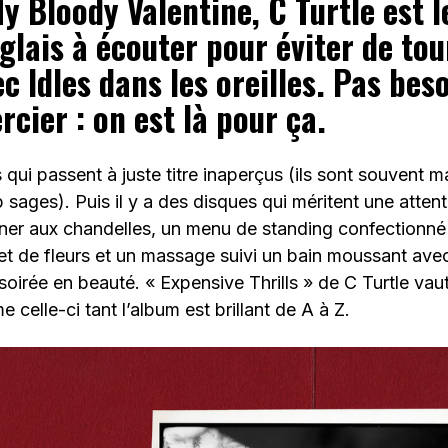
y Bloody Valentine, C Turtle est 
lais à écouter pour éviter de tou
c Idles dans les oreilles. Pas bes
cier : on est là pour ça.
 qui passent à juste titre inaperçus (ils sont souvent m
p sages). Puis il y a des disques qui méritent une attent
îner aux chandelles, un menu de standing confectionné
uet de fleurs et un massage suivi un bain moussant a
 soirée en beauté. « Expensive Thrills » de C Turtle va
celle-ci tant l’album est brillant de A à Z.