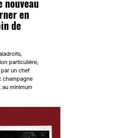
le nouveau
rner en
oin de
aladroits,
ion particulière,
 par un chef
vec champagne
ut au minimum