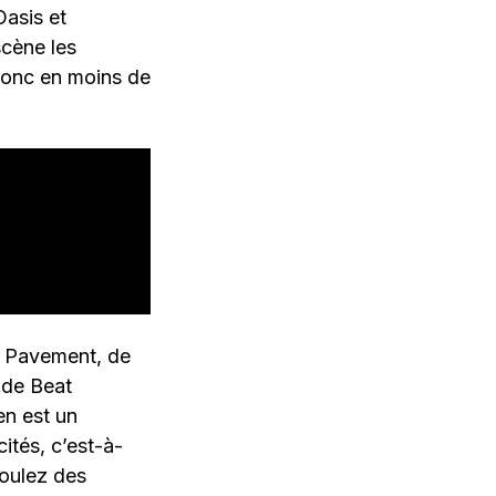
asis et
scène les
 donc en moins de
de Pavement, de
 de Beat
en est un
ités, c’est-à-
voulez des