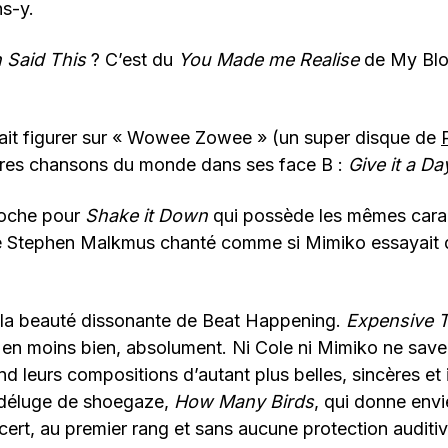
s-y.
n Said This
? C’est du
You Made me Realise
de My Blo
ait figurer sur « Wowee Zowee » (un super disque de
eures chansons du monde dans ses face B :
Give it a Da
oche pour
Shake it Down
qui possède les mêmes caract
 Stephen Malkmus chanté comme si Mimiko essayait d
 la beauté dissonante de Beat Happening.
Expensive Th
s en moins bien, absolument. Ni Cole ni Mimiko ne save
nd leurs compositions d’autant plus belles, sincères et 
 déluge de shoegaze,
How Many Birds
, qui donne envi
ncert, au premier rang et sans aucune protection auditiv