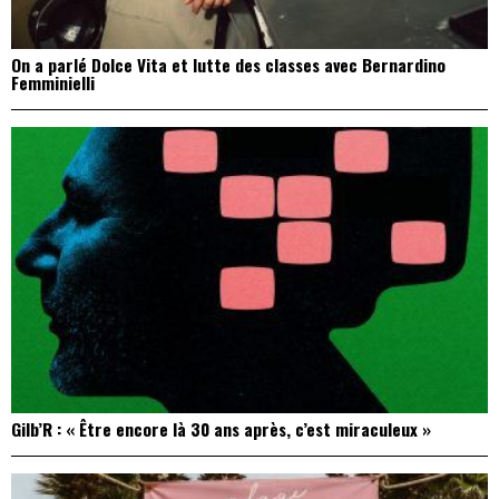
On a parlé Dolce Vita et lutte des classes avec Bernardino
Femminielli
Gilb’R : « Être encore là 30 ans après, c’est miraculeux »