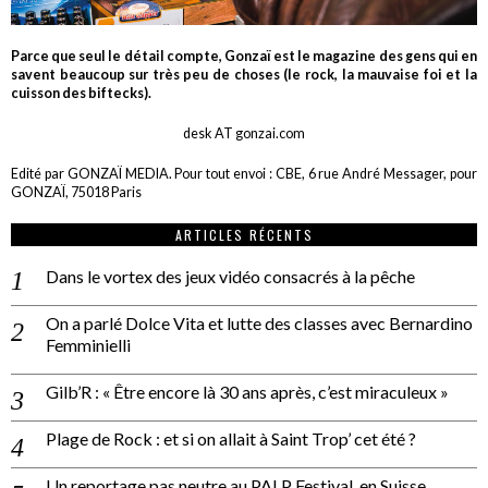
Parce que seul le détail compte, Gonzaï est le magazine des gens qui en
savent beaucoup sur très peu de choses (le rock, la mauvaise foi et la
cuisson des biftecks).
desk AT gonzai.com
Edité par GONZAÏ MEDIA. Pour tout envoi : CBE, 6 rue André Messager, pour
GONZAÏ, 75018 Paris
ARTICLES RÉCENTS
Dans le vortex des jeux vidéo consacrés à la pêche
On a parlé Dolce Vita et lutte des classes avec Bernardino
Femminielli
Gilb’R : « Être encore là 30 ans après, c’est miraculeux »
Plage de Rock : et si on allait à Saint Trop’ cet été ?
Un reportage pas neutre au PALP Festival, en Suisse