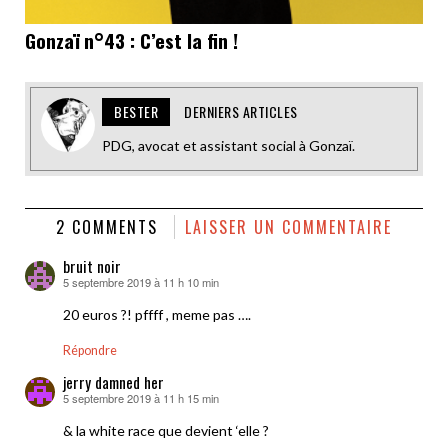
Gonzaï n°43 : C’est la fin !
BESTER
DERNIERS ARTICLES
PDG, avocat et assistant social à Gonzaï.
2 COMMENTS
LAISSER UN COMMENTAIRE
bruit noir
5 septembre 2019 à 11 h 10 min
dit :
20 euros ?! pffff , meme pas ….
Répondre
jerry damned her
5 septembre 2019 à 11 h 15 min
dit :
& la white race que devient ‘elle ?