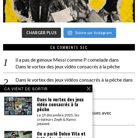
CHARGER PLUS
Suivre sur Instagram
CA COMMENTE SEC
il a pas de genoux Messi comme P comelade
dans
Dans le vortex des jeux vidéo consacrés à la pêche
Dans le vortex des jeux vidéos consacrés à la pêche
dans
PACÔME THIELLEMENT
CA VIENT DE SORTIR
La séance d’Hip Gnose
Dans le vortex des jeux
vidéo consacrés à la
La Patrie
dans
pêche
On a parlé Dolce Vita et lutte des classes avec
Le 19 décembre 2025, les
Bernardino Femminielli
créateurs Zeph & Ramo
jetaient
carte noire negra à l'o tiede
dans
On a parlé Dolce Vita et