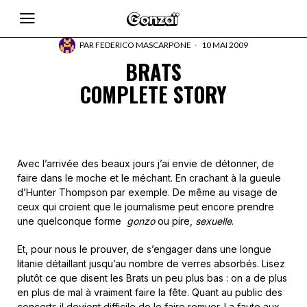
PAR
FEDERICO MASCARPONE
10 MAI 2009
BRATS
COMPLETE STORY
Avec l’arrivée des beaux jours j’ai envie de détonner, de
faire dans le moche et le méchant. En crachant à la gueule
d’Hunter Thompson par exemple. De même au visage de
ceux qui croient que le journalisme peut encore prendre
une quelconque forme
gonzo
ou pire,
sexuelle
.
Et, pour nous le prouver, de s’engager dans une longue
litanie détaillant jusqu’au nombre de verres absorbés. Lisez
plutôt ce que disent les Brats un peu plus bas : on a de plus
en plus de mal à vraiment faire la fête. Quant au public des
concerts il devient difficile de le faire remuer. La faute aux