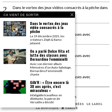
Dans le vortex des jeux vidéos consacrés à la pêche
dans
PACÔME THIELLEMENT
CA VIENT DE SORTIR
La séance d’Hip Gnose
Dans le vortex des jeux
vidéo consacrés à la
La Patrie
dans
pêche
On a parlé Dolce Vita et lutte des classes avec
Le 19 décembre 2025, les
Bernardino Femminielli
créateurs Zeph & Ramo
jetaient
carte noire negra à l'o tiede
dans
On a parlé Dolce Vita et
lutte des classes avec
On a parlé Dolce Vita et lutte des classes avec
Bernardino Femminielli
Bernardino Femminielli
Avec son dernier album
Mémoires d’un Auto-Sabotage,
moise et son mascaré
dans
Bernardino Femminielli
chante
On a parlé Dolce Vita et lutte des classes avec
Bernardino Femminielli
Gilb’R : « Être encore là
30 ans après, c’est
miraculeux »
Infatigable travailleur en
©
2026
TOUS DROITS RÉSERVÉS
dilettante, le patron de
Versatile a décidé
LES ARTICLES
LE MAGAZINE
LES SOIRÉES
LE LABEL
LA BOUTIQUE
PANIER