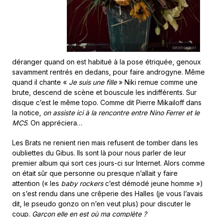
déranger quand on est habitué à la pose étriquée, genoux
savamment rentrés en dedans, pour faire androgyne. Même
quand il chante «
Je suis une fille
» Niki remue comme une
brute, descend de scène et bouscule les indifférents. Sur
disque c’est le même topo. Comme dit Pierre Mikailoff dans
la notice,
on assiste ici à la rencontre entre Nino Ferrer et le
MC5
. On appréciera…
Les Brats ne renient rien mais refusent de tomber dans les
oubliettes du Gibus. Ils sont là pour nous parler de leur
premier album qui sort ces jours-ci sur Internet. Alors comme
on était sûr que personne ou presque n’allait y faire
attention (« les
baby rockers
c’est démodé jeune homme »)
on s’est rendu dans une crêperie des Halles (je vous l’avais
dit, le pseudo gonzo on n’en veut plus) pour discuter le
coup.
Garçon elle en est où ma complète ?