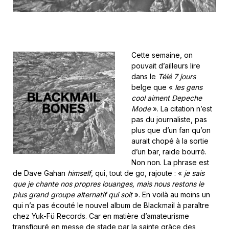
Cette semaine, on
pouvait d’ailleurs lire
dans le
Télé 7 jours
belge que «
les gens
cool aiment Depeche
Mode
». La citation n’est
pas du journaliste, pas
plus que d’un fan qu’on
aurait chopé à la sortie
d’un bar, raide bourré.
Non non. La phrase est
de Dave Gahan
himself
, qui, tout de go, rajoute : «
je sais
que je chante nos propres louanges, mais nous restons le
plus grand groupe alternatif qui soit
». En voilà au moins un
qui n’a pas écouté le nouvel album de Blackmail à paraître
chez Yuk-Fü Records. Car en matière d’amateurisme
transfiguré en messe de stade par la sainte grâce des