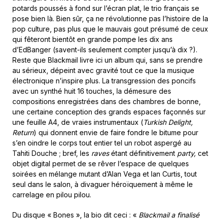
potards poussés à fond sur l’écran plat, le trio français se
pose bien là. Bien sûr, ça ne révolutionne pas l’histoire de la
pop culture, pas plus que le mauvais gout présumé de ceux
qui fêteront bientôt en grande pompe les dix ans
d’EdBanger (savent-ils seulement compter jusqu’à dix ?).
Reste que Blackmail livre ici un album qui, sans se prendre
au sérieux, dépeint avec gravité tout ce que la musique
électronique n’inspire plus. La transgression des poncifs
avec un synthé huit 16 touches, la démesure des
compositions enregistrées dans des chambres de bonne,
une certaine conception des grands espaces façonnés sur
une feuille A4, de vraies instrumentaux (
Turkish Delight,
Return
) qui donnent envie de faire fondre le bitume pour
s’en oindre le corps tout entier tel un robot aspergé au
Tahiti Douche ; bref, les
raves
étant définitivement
party,
cet
objet digital permet de se rêver l’espace de quelques
soirées en mélange mutant d’Alan Vega et Ian Curtis, tout
seul dans le salon, à divaguer héroïquement à même le
carrelage en pilou pilou.
Du disque « Bones », la bio dit ceci : «
Blackmail a finalisé