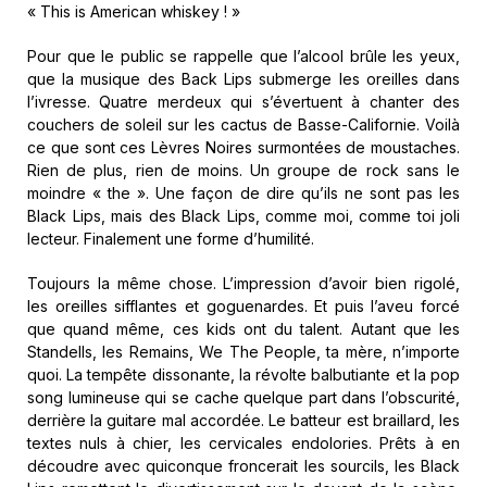
« This is American whiskey ! »
Pour que le public se rappelle que l’alcool brûle les yeux,
que la musique des Back Lips submerge les oreilles dans
l’ivresse. Quatre merdeux qui s’évertuent à chanter des
couchers de soleil sur les cactus de Basse-Californie. Voilà
ce que sont ces Lèvres Noires surmontées de moustaches.
Rien de plus, rien de moins. Un groupe de rock sans le
moindre « the ». Une façon de dire qu’ils ne sont pas les
Black Lips, mais des Black Lips, comme moi, comme toi joli
lecteur. Finalement une forme d’humilité.
Toujours la même chose. L’impression d’avoir bien rigolé,
les oreilles sifflantes et goguenardes. Et puis l’aveu forcé
que quand même, ces kids ont du talent. Autant que les
Standells, les Remains, We The People, ta mère, n’importe
quoi. La tempête dissonante, la révolte balbutiante et la pop
song lumineuse qui se cache quelque part dans l’obscurité,
derrière la guitare mal accordée. Le batteur est braillard, les
textes nuls à chier, les cervicales endolories. Prêts à en
découdre avec quiconque froncerait les sourcils, les Black