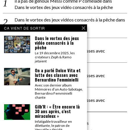
il a pas de genoux Messi comme P comelade
dans
Dans le vortex des jeux vidéo consacrés à la pêche
Dans le vortex des jeux vidéos consacrés à la pêche
dans
PACÔME THIELLEMENT
CA VIENT DE SORTIR
La séance d’Hip Gnose
Dans le vortex des jeux
vidéo consacrés à la
La Patrie
dans
pêche
On a parlé Dolce Vita et lutte des classes avec
Le 19 décembre 2025, les
Bernardino Femminielli
créateurs Zeph & Ramo
jetaient
carte noire negra à l'o tiede
dans
On a parlé Dolce Vita et
lutte des classes avec
On a parlé Dolce Vita et lutte des classes avec
Bernardino Femminielli
Bernardino Femminielli
Avec son dernier album
Mémoires d’un Auto-Sabotage,
moise et son mascaré
dans
Bernardino Femminielli
chante
On a parlé Dolce Vita et lutte des classes avec
Bernardino Femminielli
Gilb’R : « Être encore là
30 ans après, c’est
miraculeux »
Infatigable travailleur en
©
2026
TOUS DROITS RÉSERVÉS
dilettante, le patron de
Versatile a décidé