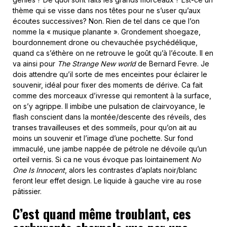
thème qui se visse dans nos têtes pour ne s’user qu’aux
écoutes successives? Non. Rien de tel dans ce que l’on
nomme la « musique planante ». Grondement shoegaze,
bourdonnement drone ou chevauchée psychédélique,
quand ca s’éthère on ne retrouve le goût qu’à l’écoute. Il en
va ainsi pour
The Strange New world
de Bernard Fevre. Je
dois attendre qu’il sorte de mes enceintes pour éclairer le
souvenir, idéal pour fixer des moments de dérive. Ca fait
comme des morceaux d’ivresse qui remontent à la surface,
on s’y agrippe. Il imbibe une pulsation de clairvoyance, le
flash conscient dans la montée/descente des réveils, des
transes travailleuses et des sommeils, pour qu’on ait au
moins un souvenir et l’image d’une pochette. Sur fond
immaculé, une jambe nappée de pétrole ne dévoile qu’un
orteil vernis. Si ca ne vous évoque pas lointainement
No
One Is Innocent
, alors les contrastes d’aplats noir/blanc
feront leur effet design. Le liquide à gauche vire au rose
pâtissier.
C’est quand même troublant, ces