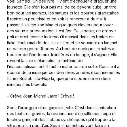
vois. Samedi. Un peu ivre, il vient d’échouer à draguer une
jeunette. Elle s’en fout pas mal de ce devenu culte, un titre
bon pour les momies, les statues et les gourous grabataires.
Il rentre un peu triste et ce soir la rancœur a du mal à
passer. Il allume son Mac et quelques claviers pour jouer
ces vieux morceaux dont il est fier. Ca l’apaise, ce groove
poli et droit comme lui lorsqu’il dansait dans les boites en
Italie. Foutu mal de dos. Il s’assied et se souvient en lançant
un pattern genre Rhodes. Au bout de quelques minutes à
boucler de l’inerte aux frontières du lounge, il s’agace. Elle
revient la sale mélancolie, le fantôme de
l’inaccomplissement. Il faut le mater tout de suite. Comme il a
écouté de la musique ces dernières années il sort même les
fiches Bristol. Trip-Hop là, que je te modernise en deux
minutes mes bibelots.
– Crève Jean-Michel Jarre ! Crève !
Sortir l’arpeggio et un gimmick, vite. C’est dans la vibration
des textures graves, la résonnance d’un sifflement aigu et
le choc grinçant des métaux synthétiques qu’il frappe à la
vitre pour un peu d’air. Ses instrumentaux vont faire un