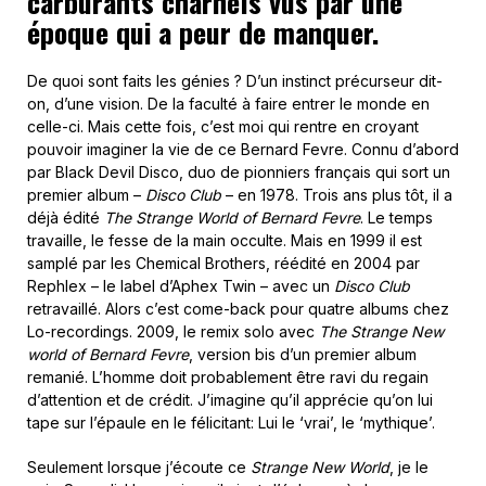
carburants charnels vus par une
époque qui a peur de manquer.
De quoi sont faits les génies ? D’un instinct précurseur dit-
on, d’une vision. De la faculté à faire entrer le monde en
celle-ci. Mais cette fois, c’est moi qui rentre en croyant
pouvoir imaginer la vie de ce Bernard Fevre. Connu d’abord
par Black Devil Disco, duo de pionniers français qui sort un
premier album –
Disco Club
– en 1978. Trois ans plus tôt, il a
déjà édité
The Strange World of Bernard Fevre
. Le temps
travaille, le fesse de la main occulte. Mais en 1999 il est
samplé par les Chemical Brothers, réédité en 2004 par
Rephlex – le label d’Aphex Twin – avec un
Disco Club
retravaillé. Alors c’est come-back pour quatre albums chez
Lo-recordings. 2009, le remix solo avec
The Strange New
world of Bernard Fevre
, version bis d’un premier album
remanié. L’homme doit probablement être ravi du regain
d’attention et de crédit. J’imagine qu’il apprécie qu’on lui
tape sur l’épaule en le félicitant: Lui le ‘vrai’, le ‘mythique’.
Seulement lorsque j’écoute ce
Strange New World
, je le