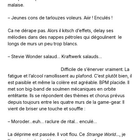
malaise.
– Jeunes cons de tarlouzes voleurs. Aiiir ! Enculés !
Ca ne dérape pas. Alors il kitsch d’effets, delay ses
mélodies dans des nappes pétroles qui dégoulinent le
longs de murs un peu trop blancs.
– Stevie Wonder salaud… Kraftwerk salauds…
Difficile de s’énerver vraiment. La
fatigue et l’alcool ramollissent au plafond. C’est plutôt bien, il
est paisible et même la colère est agréable. BPM placide. Il
met son big-band de soulmen mécaniques en orbite
entêtante. Ils se répondent des thèmes et chorus prévus
depuis toujours entre les quatre murs de la game-gear. Il
vient de briser une touche et souffle :
– Moroder…euh… raclure de rital… enculé…
La déprime est passée. Il voit flou. Ce
Strange World…
, je