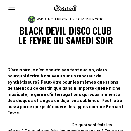
PAR
BENOIT BIDORET
10 JANVIER 2010
BLACK DEVIL DISCO CLUB
LE FEVRE DU SAMEDI SOIR
D’ordinaire je n’en écoute pas tant que ça, alors
pourquoi écrire à nouveau sur un tapoteur de
synthétiseurs? Peut-être pour les mêmes questions
de talent ou de destin que dans n’importe quelle niche
musicale, le genre d’interrogations qui vous mènent à
des disques étranges en déjà-vus sublimes. Peut-être
aussi parce que je découvre des types comme Bernard
Fevre.
De quoi sont faits les
génies ? De quoi sont faits les grands morceaux ? Est-ce un