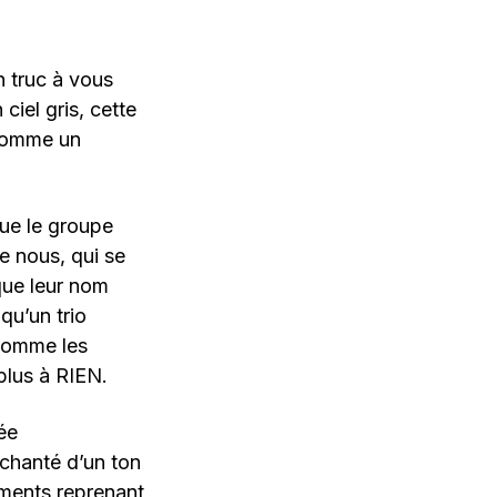
 truc à vous
iel gris, cette
 comme un
que le groupe
e nous, qui se
que leur nom
qu’un trio
 comme les
plus à RIEN.
ée
chanté d’un ton
uments reprenant