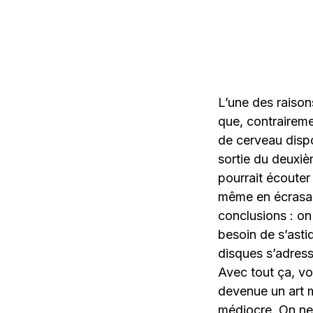
L’une des raisons
que, contrairem
de cerveau dispo
sortie du deuxièm
pourrait écouter
même en écrasan
conclusions : on
besoin de s’ast
disques s’adres
Avec tout ça, vo
devenue un art m
médiocre. On ne 