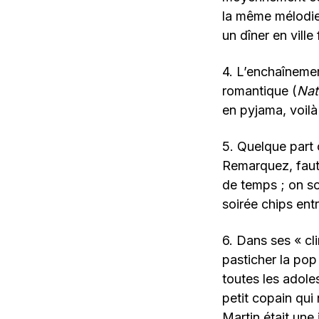
la même mélodie
un dîner en ville
4. L’enchaînemen
romantique (
Nat
en pyjama, voilà
5. Quelque part 
Remarquez, faut
de temps ; on so
soirée chips ent
6. Dans ses « cl
pasticher la pop
toutes les adol
petit copain qui 
Martin était une