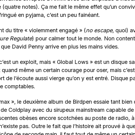
 (quatre notes). Ça me fait le même effet qu’un convi
 fringué en pyjama, c’est un peu fainéant.
t du titre « violemment engagé » (
no escape
, quoi) a
ure Regulate
) pour calmer tout le monde. Non conten
 que David Penny arrive en plus les mains vides.
c’est un exploit, mais « Global Lows » est un disque sa
 quand même un certain courage pour oser, mais c’est 
rt de l’écoute aussi vierge qu’on y est entré. Disque p
re comptables.
imax », le deuxième album de Birdpen essaie tant bien
 de Coldplay avec du sirupeux mainstream capable de f
escentes obèses encore scotchées au poste de radio, à
n’existe pas. Outre le fait que l’histoire ait prouvé à qu
 icône de seconde main, il faut tout de même un certai