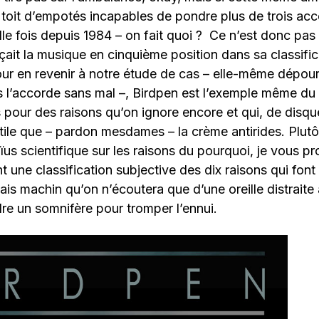
 toit d’empotés incapables de pondre plus de trois acco
le fois depuis 1984 – on fait quoi ? Ce n’est donc pas
it la musique en cinquième position dans sa classific
our en revenir à notre étude de cas – elle-même dépour
us l’accorde sans mal –, Birdpen est l’exemple même d
 pour des raisons qu’on ignore encore et qui, de disqu
utile que – pardon mesdames – la crème antirides. Plutô
ïus scientifique sur les raisons du pourquoi, je vous p
t une classification subjective des dix raisons qui font
s machin qu’on n’écoutera que d’une oreille distraite
re un somnifère pour tromper l’ennui.