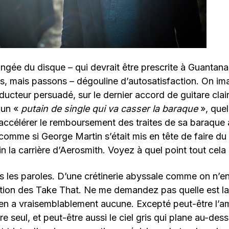
ongée du disque – qui devrait être prescrite à Guantan
ns, mais passons – dégouline d’autosatisfaction. On ima
ducteur persuadé, sur le dernier accord de guitare clair
à un «
putain de single qui va casser la baraque
», que
d’accélérer le remboursement des traites de sa baraque 
comme si George Martin s’était mis en tête de faire d
 la carrière d’Aerosmith. Voyez à quel point tout cela e
s les paroles. D’une crétinerie abyssale comme on n’e
tion des Take That. Ne me demandez pas quelle est la 
y en a vraisemblablement aucune. Excepté peut-être l’a
re seul, et peut-être aussi le ciel gris qui plane au-des