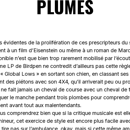
PLUMES
 évidentes de la prolifération de ces prescripteurs du so
ent à un film d’Eisenstein ou même à un roman de Marc
nible n’est que bien trop rarement mobilisé par l’écou
e LP de Birdpen ne contredit d’ailleurs pas cette règle 
 « Global Lows » en sortant son chien, en classant ses 
t des piétons avec son 4X4, qu’il arriverait peu ou p
 ne fait jamais un cheval de course avec un cheval de tr
iquer le manche pendant trois plombes pour comprendr
sent avant tout aux malentendants.
us comprendrez bien que si la critique musicale est e
ineur, cet exercice de style est encore plus facile ave
tire pas sur l’ambulance, okay, mais si cette même a