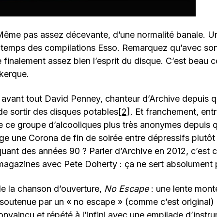
 Même pas assez décevante, d’une normalité banale. Un
le temps des compilations Esso. Remarquez qu’avec son c
 finalement assez bien l’esprit du disque. C’est beau
kerque.
t avant tout David Penney, chanteur d’Archive depuis 
de sortir des disques potables
[2]
. Et franchement, entr
e ce groupe d’alcooliques plus très anonymes depuis 
 une Corona de fin de soirée entre dépressifs plutôt 
ant des années 90 ? Parler d’Archive en 2012, c’est
magazines avec Pete Doherty : ça ne sert absolument 
de la chanson d’ouverture,
No Escape
: une lente mont
soutenue par un « no escape » (comme c’est original) 
aincu et répété à l’infini avec une empilade d’instr