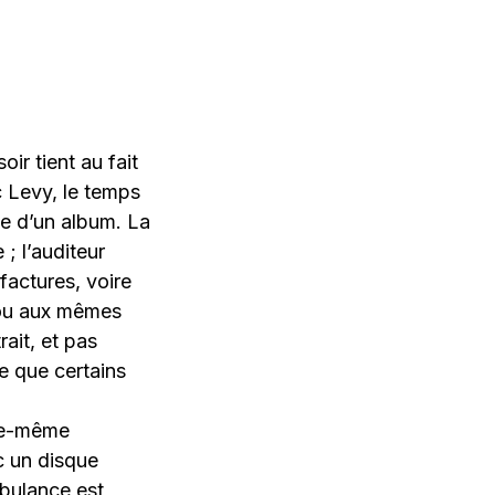
ir tient au fait
 Levy, le temps
te d’un album. La
; l’auditeur
factures, voire
rou aux mêmes
ait, et pas
e que certains
lle-même
c un disque
mbulance est