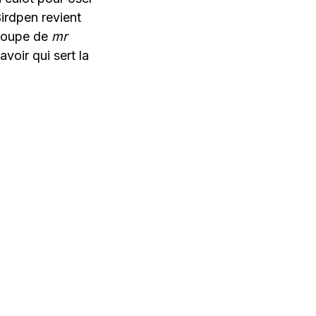
Birdpen revient
groupe de
mr
voir qui sert la