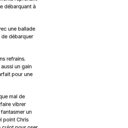
ve débarquant à
vec une ballade
t de débarquer
ns refrains.
aussi un gain
arfait pour une
 que mal de
aire vibrer
 fantasmer un
el point Chris
n culot pour oser