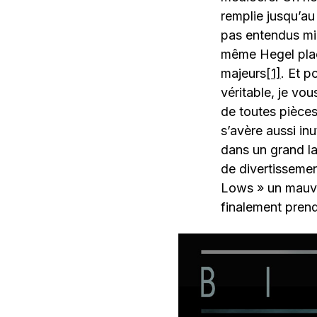
remplie jusqu’au
pas entendus mil
même Hegel plaça
majeurs
[1]
. Et p
véritable, je vo
de toutes pièces
s’avère aussi in
dans un grand la
de divertissemen
Lows » un mauvai
finalement prend