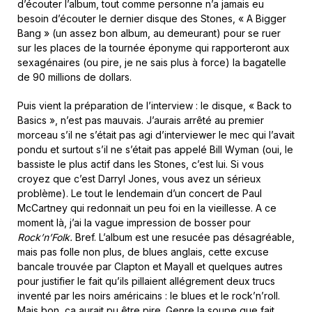
d’écouter l’album, tout comme personne n’a jamais eu
besoin d’écouter le dernier disque des Stones, « A Bigger
Bang » (un assez bon album, au demeurant) pour se ruer
sur les places de la tournée éponyme qui rapporteront aux
sexagénaires (ou pire, je ne sais plus à force) la bagatelle
de 90 millions de dollars.
Puis vient la préparation de l’interview : le disque, « Back to
Basics », n’est pas mauvais. J’aurais arrêté au premier
morceau s’il ne s’était pas agi d’interviewer le mec qui l’avait
pondu et surtout s’il ne s’était pas appelé Bill Wyman (oui, le
bassiste le plus actif dans les Stones, c’est lui. Si vous
croyez que c’est Darryl Jones, vous avez un sérieux
problème). Le tout le lendemain d’un concert de Paul
McCartney qui redonnait un peu foi en la vieillesse. A ce
moment là, j’ai la vague impression de bosser pour
Rock’n’Folk.
Bref. L’album est une resucée pas désagréable,
mais pas folle non plus, de blues anglais, cette excuse
bancale trouvée par Clapton et Mayall et quelques autres
pour justifier le fait qu’ils pillaient allégrement deux trucs
inventé par les noirs américains : le blues et le rock’n’roll.
Mais bon, ça aurait pu être pire. Genre la soupe que fait