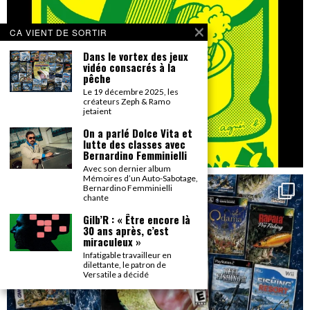
CA VIENT DE SORTIR
Dans le vortex des jeux
vidéo consacrés à la
pêche
Le 19 décembre 2025, les
créateurs Zeph & Ramo
jetaient
On a parlé Dolce Vita et
lutte des classes avec
Bernardino Femminielli
Avec son dernier album
Mémoires d’un Auto-Sabotage,
Bernardino Femminielli
chante
Gilb’R : « Être encore là
30 ans après, c’est
miraculeux »
Infatigable travailleur en
dilettante, le patron de
Versatile a décidé