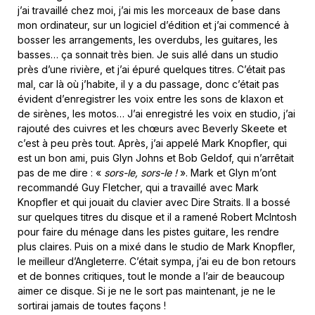
j’ai travaillé chez moi, j’ai mis les morceaux de base dans
mon ordinateur, sur un logiciel d’édition et j’ai commencé à
bosser les arrangements, les overdubs, les guitares, les
basses… ça sonnait très bien. Je suis allé dans un studio
près d’une rivière, et j’ai épuré quelques titres. C’était pas
mal, car là où j’habite, il y a du passage, donc c’était pas
évident d’enregistrer les voix entre les sons de klaxon et
de sirènes, les motos… J’ai enregistré les voix en studio, j’ai
rajouté des cuivres et les chœurs avec Beverly Skeete et
c’est à peu près tout. Après, j’ai appelé Mark Knopfler, qui
est un bon ami, puis Glyn Johns et Bob Geldof, qui n’arrêtait
pas de me dire : «
sors-le, sors-le !
». Mark et Glyn m’ont
recommandé Guy Fletcher, qui a travaillé avec Mark
Knopfler et qui jouait du clavier avec Dire Straits. Il a bossé
sur quelques titres du disque et il a ramené Robert McIntosh
pour faire du ménage dans les pistes guitare, les rendre
plus claires. Puis on a mixé dans le studio de Mark Knopfler,
le meilleur d’Angleterre. C’était sympa, j’ai eu de bon retours
et de bonnes critiques, tout le monde a l’air de beaucoup
aimer ce disque. Si je ne le sort pas maintenant, je ne le
sortirai jamais de toutes façons !