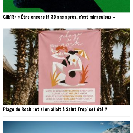
Gilb’R : « Être encore là 30 ans après, c’est miraculeux »
Plage de Rock : et si on allait à Saint Trop’ cet été ?