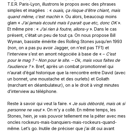
T.E.R. Paris-Lyon, illustrons le propos avec des phrases
simples et imagées : «
ouais, ça risque d’être chiant, mais
quand même, c’est machin
». Ou alors, beaucoup moins
glam «
J’ai jamais écouté mais il parait que etc, donc OK
».
Et même pire : «
J’ai rien à foutre, allons-y
». Dans le cas
présent, c’était un peu de tout ça. On nous propose Bill
Wyman, bassiste émérite des Rolling Stones jusqu’en 1993
(non, on a pas pu avoir Jagger, on n’est pas TF1) et
l’interview s’est en amont négociée à base de « –
C’est
pour le mag ? – Non pour le site. – Ok, mais vous faites de
l’audience ?
». Bref, après un combat promotionnel qui
n’aurait d’égal historique que la rencontre entre David (avec
un bonnet, une moustache et des ourlets) et Goliath
(marchant en déambulateur), on a le droit à vingt minutes
d’interview au téléphone.
Reste à savoir qui veut la faire. «
Je suis débordé, mais ok si
personne ne veut
». On m’y a collé. En même temps, les
Stones, hein, je vais pouvoir tellement me la péter avec mes
oncles rockeurs-mais-banquiers-mais-rockeurs-quand-
même. Let’s go. Inutile de préciser que j’ai dit oui avant