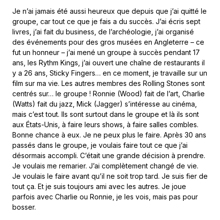
Je n’ai jamais été aussi heureux que depuis que j’ai quitté le
groupe, car tout ce que je fais a du succès. J’ai écris sept
livres, j’ai fait du business, de l’archéologie, j’ai organisé
des événements pour des gros musées en Angleterre – ce
fut un honneur – j’ai mené un groupe à succès pendant 17
ans, les Rythm Kings, j’ai ouvert une chaîne de restaurants il
y a 26 ans, Sticky Fingers… en ce moment, je travaille sur un
film sur ma vie. Les autres membres des Rolling Stones sont
centrés sur… le groupe ! Ronnie (Wood) fait de l’art, Charlie
(Watts) fait du jazz, Mick (Jagger) s’intéresse au cinéma,
mais c’est tout. Ils sont surtout dans le groupe et là ils sont
aux États-Unis, à faire leurs shows, à faire salles combles.
Bonne chance à eux. Je ne peux plus le faire. Après 30 ans
passés dans le groupe, je voulais faire tout ce que j’ai
désormais accompli. C’était une grande décision à prendre.
Je voulais me remarier. J’ai complètement changé de vie.
Je voulais le faire avant qu’il ne soit trop tard. Je suis fier de
tout ça. Et je suis toujours ami avec les autres. Je joue
parfois avec Charlie ou Ronnie, je les vois, mais pas pour
bosser.